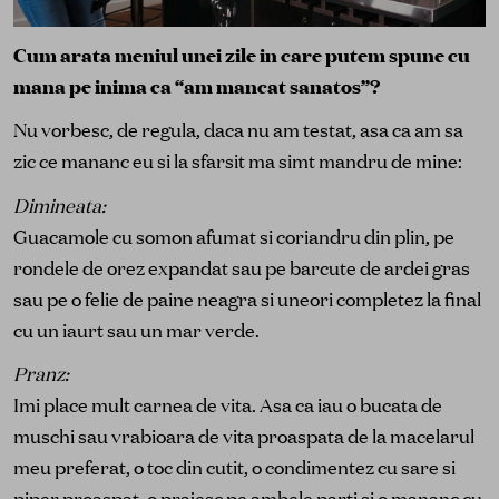
Cum arata meniul unei zile in care putem spune cu
mana pe inima ca “am mancat sanatos”?
Nu vorbesc, de regula, daca nu am testat, asa ca am sa
zic ce mananc eu si la sfarsit ma simt mandru de mine:
Dimineata:
Guacamole cu somon afumat si coriandru din plin, pe
rondele de orez expandat sau pe barcute de ardei gras
sau pe o felie de paine neagra si uneori completez la final
cu un iaurt sau un mar verde.
Pranz:
Imi place mult carnea de vita. Asa ca iau o bucata de
muschi sau vrabioara de vita proaspata de la macelarul
meu preferat, o toc din cutit, o condimentez cu sare si
piper proaspat, o prajesc pe ambele parti si o mananc cu