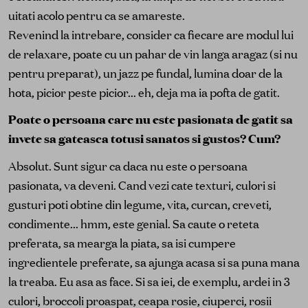
uitati acolo pentru ca se amareste.
Revenind la intrebare, consider ca fiecare are modul lui
de relaxare, poate cu un pahar de vin langa aragaz (si nu
pentru preparat), un jazz pe fundal, lumina doar de la
hota, picior peste picior... eh, deja ma ia pofta de gatit.
Poate o persoana care nu este pasionata de gatit sa
invete sa gateasca totusi sanatos si gustos? Cum?
Absolut. Sunt sigur ca daca nu este o persoana
pasionata, va deveni. Cand vezi cate texturi, culori si
gusturi poti obtine din legume, vita, curcan, creveti,
condimente... hmm, este genial. Sa caute o reteta
preferata, sa mearga la piata, sa isi cumpere
ingredientele preferate, sa ajunga acasa si sa puna mana
la treaba. Eu asa as face. Si sa iei, de exemplu, ardei in 3
culori, broccoli proaspat, ceapa rosie, ciuperci, rosii