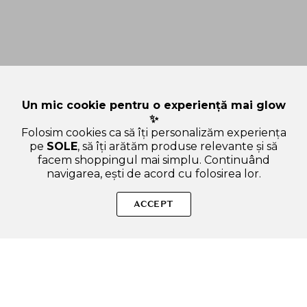
Un mic cookie pentru o experiență mai glow
✨
Folosim cookies ca să îți personalizăm experiența
pe
SOLE
, să îți arătăm produse relevante și să
facem shoppingul mai simplu. Continuând
navigarea, ești de acord cu folosirea lor.
Sperăm că articolul ți-a fost util și ți-a răspuns la toate
întrebările legate de MIHAI CRISTIAN - PERSONAL CHEF &
ACCEPT
TRAINER. Dacă mai ai curiozități sau vrei să afli și alte lucruri
interesante, scrie-ne oricând!
SOLE – beauty fără zgomot.
Produse autentice, conforme UE, alese responsabil.