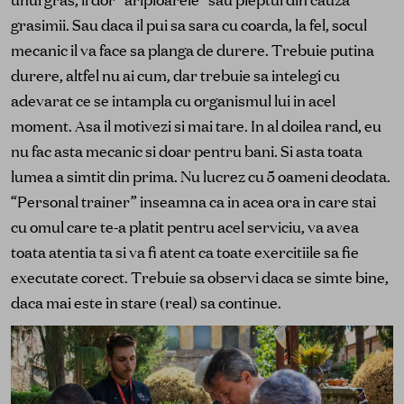
grasimii. Sau daca il pui sa sara cu coarda, la fel, socul
mecanic il va face sa planga de durere. Trebuie putina
durere, altfel nu ai cum, dar trebuie sa intelegi cu
adevarat ce se intampla cu organismul lui in acel
moment. Asa il motivezi si mai tare. In al doilea rand, eu
nu fac asta mecanic si doar pentru bani. Si asta toata
lumea a simtit din prima. Nu lucrez cu 5 oameni deodata.
“Personal trainer” inseamna ca in acea ora in care stai
cu omul care te-a platit pentru acel serviciu, va avea
toata atentia ta si va fi atent ca toate exercitiile sa fie
executate corect. Trebuie sa observi daca se simte bine,
daca mai este in stare (real) sa continue.