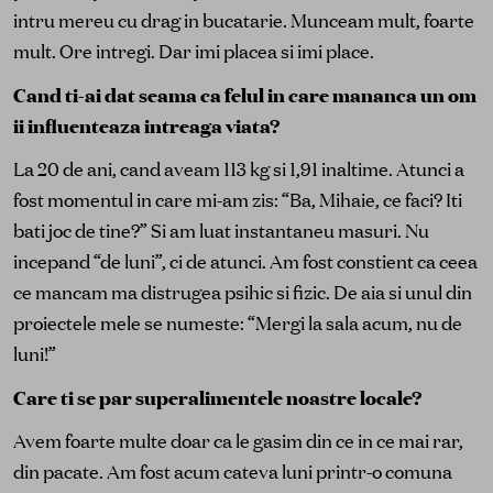
intru mereu cu drag in bucatarie. Munceam mult, foarte
mult. Ore intregi. Dar imi placea si imi place.
Cand ti-ai dat seama ca felul in care mananca un om
ii influenteaza intreaga viata?
La 20 de ani, cand aveam 113 kg si 1,91 inaltime. Atunci a
fost momentul in care mi-am zis: “Ba, Mihaie, ce faci? Iti
bati joc de tine?” Si am luat instantaneu masuri. Nu
incepand “de luni”, ci de atunci. Am fost constient ca ceea
ce mancam ma distrugea psihic si fizic. De aia si unul din
proiectele mele se numeste: “Mergi la sala acum, nu de
luni!”
Care ti se par superalimentele noastre locale?
Avem foarte multe doar ca le gasim din ce in ce mai rar,
din pacate. Am fost acum cateva luni printr-o comuna