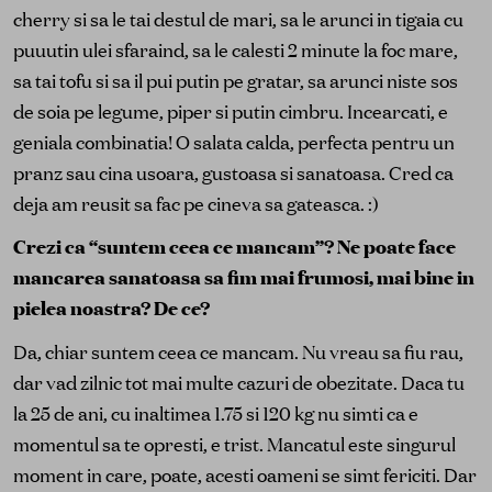
cherry si sa le tai destul de mari, sa le arunci in tigaia cu
puuutin ulei sfaraind, sa le calesti 2 minute la foc mare,
sa tai tofu si sa il pui putin pe gratar, sa arunci niste sos
de soia pe legume, piper si putin cimbru. Incearcati, e
geniala combinatia! O salata calda, perfecta pentru un
pranz sau cina usoara, gustoasa si sanatoasa. Cred ca
deja am reusit sa fac pe cineva sa gateasca. :)
Crezi ca “suntem ceea ce mancam”? Ne poate face
mancarea sanatoasa sa fim mai frumosi, mai bine in
pielea noastra? De ce?
Da, chiar suntem ceea ce mancam. Nu vreau sa fiu rau,
dar vad zilnic tot mai multe cazuri de obezitate. Daca tu
la 25 de ani, cu inaltimea 1.75 si 120 kg nu simti ca e
momentul sa te opresti, e trist. Mancatul este singurul
moment in care, poate, acesti oameni se simt fericiti. Dar