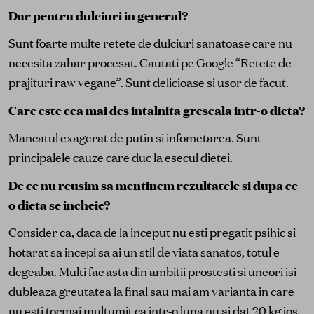
Dar pentru dulciuri in general?
Sunt foarte multe retete de dulciuri sanatoase care nu
necesita zahar procesat. Cautati pe Google “Retete de
prajituri raw vegane”. Sunt delicioase si usor de facut.
Care este cea mai des intalnita greseala intr-o dieta?
Mancatul exagerat de putin si infometarea. Sunt
principalele cauze care duc la esecul dietei.
De ce nu reusim sa mentinem rezultatele si dupa ce
o dieta se incheie?
Consider ca, daca de la inceput nu esti pregatit psihic si
hotarat sa incepi sa ai un stil de viata sanatos, totul e
degeaba. Multi fac asta din ambitii prostesti si uneori isi
dubleaza greutatea la final sau mai am varianta in care
nu esti tocmai multumit ca intr-o luna nu ai dat 20 kg jos