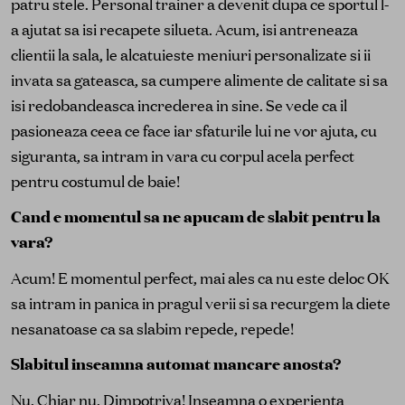
patru stele. Personal trainer a devenit dupa ce sportul l-
a ajutat sa isi recapete silueta. Acum, isi antreneaza
clientii la sala, le alcatuieste meniuri personalizate si ii
invata sa gateasca, sa cumpere alimente de calitate si sa
isi redobandeasca increderea in sine. Se vede ca il
pasioneaza ceea ce face iar sfaturile lui ne vor ajuta, cu
siguranta, sa intram in vara cu corpul acela perfect
pentru costumul de baie!
Cand e momentul sa ne apucam de slabit pentru la
vara?
Acum! E momentul perfect, mai ales ca nu este deloc OK
sa intram in panica in pragul verii si sa recurgem la diete
nesanatoase ca sa slabim repede, repede!
Slabitul inseamna automat mancare anosta?
Nu. Chiar nu. Dimpotriva! Inseamna o experienta