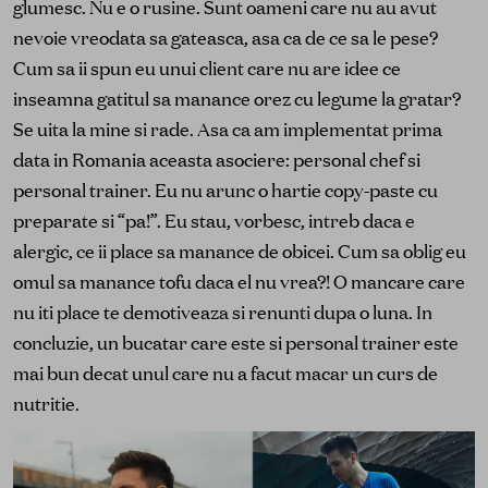
glumesc. Nu e o rusine. Sunt oameni care nu au avut
nevoie vreodata sa gateasca, asa ca de ce sa le pese?
Cum sa ii spun eu unui client care nu are idee ce
inseamna gatitul sa manance orez cu legume la gratar?
Se uita la mine si rade. Asa ca am implementat prima
data in Romania aceasta asociere: personal chef si
personal trainer. Eu nu arunc o hartie copy-paste cu
preparate si “pa!”. Eu stau, vorbesc, intreb daca e
alergic, ce ii place sa manance de obicei. Cum sa oblig eu
omul sa manance tofu daca el nu vrea?! O mancare care
nu iti place te demotiveaza si renunti dupa o luna. In
concluzie, un bucatar care este si personal trainer este
mai bun decat unul care nu a facut macar un curs de
nutritie.