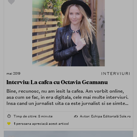
INTERVIURI
mai 2019
Interviu: La cafea cu Octavia Geamanu
Bine, recunosc, nu am iesit la cafea. Am vorbit online,
asa cum se fac, in era digitala, cele mai multe interviuri.
Insa cand un jurnalist uita ca este jurnalist si se simte
ca la cafea cu persoana intervievata, inseamna ca s-a
creat o conexiune. Asa s-a intamplat in cazul Octaviei
⏱️
Timp de citire: 8 minute
✍️
Autor: Echipa Editorială Sole.ro
Geamanu. Prezentatoarea Observatorului de la Antena
1
persoana apreciază acest articol
1, este o femeie de o frumusete naturala care s-a
transpus si in raspunsurile sale. Are o cariera de