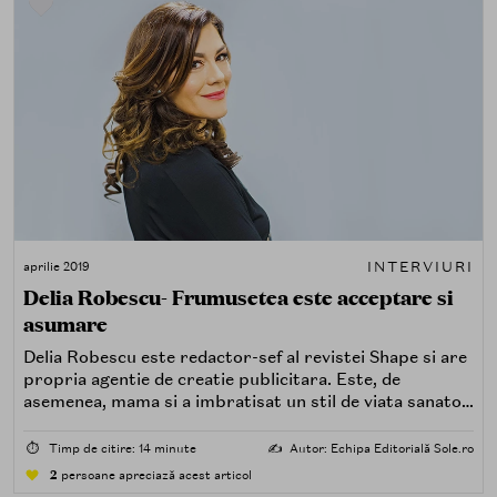
succes si o familie minunata, alaturi de Marian Ionescu
si de fiul lor, Andrei. Insa ne-am concentrat pe teme de
beauty&style pentru ca toata lumea are, uneori, nevoie
de o pauza de la ritmul cotidian. Enjoy!
INTERVIURI
aprilie 2019
Delia Robescu- Frumusetea este acceptare si
asumare
Delia Robescu este redactor-sef al revistei Shape si are
propria agentie de creatie publicitara. Este, de
asemenea, mama si a imbratisat un stil de viata sanatos
care a ajutat-o sa se reinventeze intr-un moment dificil
al vietii sale. Caldura ei sufleteasca, dublata de
⏱️
Timp de citire: 14 minute
✍️
Autor: Echipa Editorială Sole.ro
frumusete si intelepciune s-au oglindit in interviul pe
2
persoane apreciază acest articol
care ni l-a acordat: cum ar fi sa ne iubim mai mult