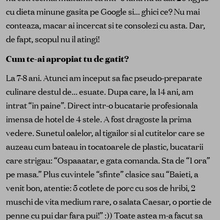
cu dieta minune gasita pe Google si... ghici ce? Nu mai
conteaza, macar ai incercat si te consolezi cu asta. Dar,
de fapt, scopul nu il atingi!
Cum te-ai apropiat tu de gatit?
La 7-8 ani. Atunci am inceput sa fac pseudo-preparate
culinare destul de... esuate. Dupa care, la 14 ani, am
intrat “in paine”. Direct intr-o bucatarie profesionala
imensa de hotel de 4 stele. A fost dragoste la prima
vedere. Sunetul oalelor, al tigailor si al cutitelor care se
auzeau cum bateau in tocatoarele de plastic, bucatarii
care strigau: “Ospaaatar, e gata comanda. Sta de “1 ora”
pe masa.” Plus cuvintele “sfinte” clasice sau “Baieti, a
venit bon, atentie: 5 cotlete de porc cu sos de hribi, 2
muschi de vita medium rare, o salata Caesar, o portie de
penne cu pui dar fara pui!” :)) Toate astea m-a facut sa