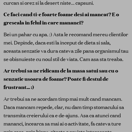
curcan si orez si la desert niste... capsuni.
Ce faci cand ti-e foarte foame desi ai mancat? E o
greseala in felul in care mananci?
Bei un pahar cu apa. :) Asta le recomand mereu clientilor
mei. Depinde, daca esti la inceput de dieta si sala,
aceasta senzatie va dura cateva zile pana organismul tau
se obisnuieste cu noul stil de viata. Cam asa sta treaba.
Ar trebui sa ne ridicam de la masa satui sau cu o
senzatie usoara de foame? Poate fi destul de
frustrant… :)
Ar trebui sa ne acordam timp mai mult cand mancam.
Daca mancam repede, clar, nu dam timp stomacului sa
transmita creierului ca e de-ajuns. Asa ca atunci cand
mananci, incearca sa mai ai o activitate, fa cateva ture
prin casa, prin birou, citeste o revista interesanta,