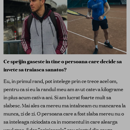
Ce sprijin gaseste in tine o persoana care decide sa
invete sa traiasca sanatos?
Eu, in primul rand, pot intelege prin ce trece acel om,
pentru ca si eu la randul meu am avut cateva kilograme
in plus acum cativa ani. Si am lucrat foarte mult sa
slabesc. Mai ales ca mereu ma intalneam cu mancarea la
munca, zi de zi. O persoana care a fost slaba mereu nu o
sa inteleaga niciodata ca in momentul in care alearga
unul gras, il dor “aripioarele” sau pieptul din cauza