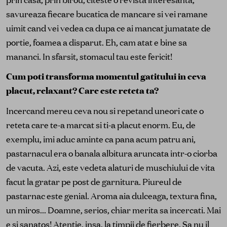
savureaza fiecare bucatica de mancare si vei ramane
uimit cand vei vedea ca dupa ce ai mancat jumatate de
portie, foamea a disparut. Eh, cam atat e bine sa
mananci. In sfarsit, stomacul tau este fericit!
Cum poti transforma momentul gatitului in ceva
placut, relaxant? Care este reteta ta?
Incercand mereu ceva nou si repetand uneori cate o
reteta care te-a marcat si ti-a placut enorm. Eu, de
exemplu, imi aduc aminte ca pana acum patru ani,
pastarnacul era o banala albitura aruncata intr-o ciorba
de vacuta. Azi, este vedeta alaturi de muschiului de vita
facut la gratar pe post de garnitura. Piureul de
pastarnac este genial. Aroma aia dulceaga, textura fina,
un miros... Doamne, serios, chiar merita sa incercati. Mai
e si sanatos! Atentie, insa, la timpii de fierbere. Sa nu il