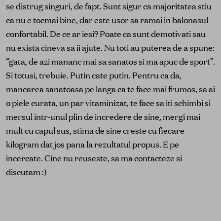
se distrug singuri, de fapt. Sunt sigur ca majoritatea stiu
ca nu e tocmai bine, dar este usor sa ramai in balonasul
confortabil. De ce ar iesi? Poate ca sunt demotivati sau
nu exista cineva sa ii ajute. Nu toti au puterea de a spune:
“gata, de azi mananc mai sa sanatos si ma apuc de sport”.
Si totusi, trebuie. Putin cate putin. Pentru ca da,
mancarea sanatoasa pe langa ca te face mai frumos, sa ai
o piele curata, un par vitaminizat, te face sa iti schimbi si
mersul intr-unul plin de incredere de sine, mergi mai
mult cu capul sus, stima de sine creste cu fiecare
kilogram dat jos pana la rezultatul propus. E pe
incercate. Cine nu reuseste, sa ma contacteze si
discutam :)