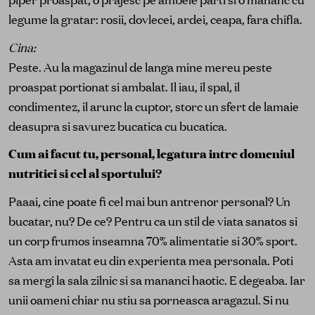
legume la gratar: rosii, dovlecei, ardei, ceapa, fara chifla.
Cina:
Peste. Au la magazinul de langa mine mereu peste
proaspat portionat si ambalat. Il iau, il spal, il
condimentez, il arunc la cuptor, storc un sfert de lamaie
deasupra si savurez bucatica cu bucatica.
Cum ai facut tu, personal, legatura intre domeniul
nutritiei si cel al sportului?
Paaai, cine poate fi cel mai bun antrenor personal? Un
bucatar, nu? De ce? Pentru ca un stil de viata sanatos si
un corp frumos inseamna 70% alimentatie si 30% sport.
Asta am invatat eu din experienta mea personala. Poti
sa mergi la sala zilnic si sa mananci haotic. E degeaba. Iar
unii oameni chiar nu stiu sa porneasca aragazul. Si nu