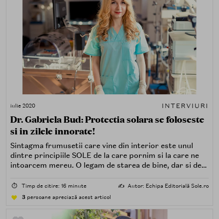
INTERVIURI
iulie 2020
Dr. Gabriela Bud: Protectia solara se foloseste
si in zilele innorate!
Sintagma frumusetii care vine din interior este unul
dintre principiile SOLE de la care pornim si la care ne
intoarcem mereu. O legam de starea de bine, dar si de
sanatatea noastra. Pentru ca este anotimpul in care
cremele de protectie solara sunt pe val, te invitam sa
⏱️
Timp de citire: 16 minute
✍️
Autor: Echipa Editorială Sole.ro
descoperi de ce sunt atat de importante, de fapt, pe tot
3
persoane apreciază acest articol
parcursul anului si cum sa le folosesti pentru a obtine
efectul maxim de protectie.