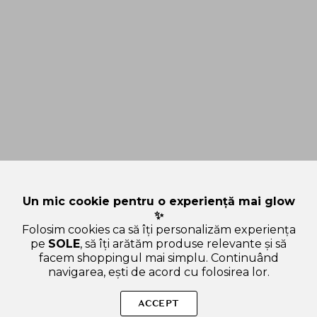
Un mic cookie pentru o experiență mai glow
✨
Folosim cookies ca să îți personalizăm experiența
pe
SOLE
, să îți arătăm produse relevante și să
facem shoppingul mai simplu. Continuând
navigarea, ești de acord cu folosirea lor.
Sperăm că ai găsit inspirație și răspunsuri utile pe SOLE.ro.
Dacă ai alte curiozități, ne poți scrie oricând!
ACCEPT