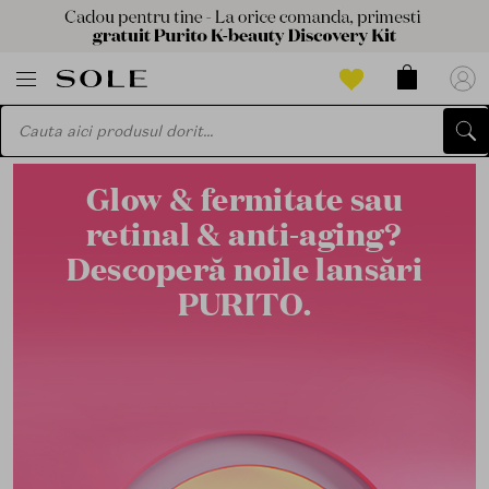
Glow & fermitate sau
retinal & anti-aging?
Descoperă noile lansări
PURITO.