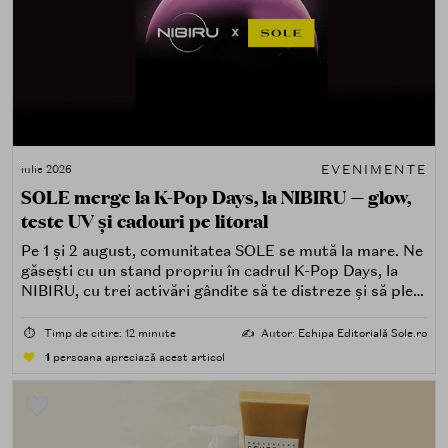
EVENIMENTE
iulie 2026
SOLE merge la K-Pop Days, la NIBIRU — glow,
teste UV și cadouri pe litoral
Pe 1 și 2 august, comunitatea SOLE se mută la mare. Ne
găsești cu un stand propriu în cadrul K-Pop Days, la
NIBIRU, cu trei activări gândite să te distreze și să pleci
acasă cu ceva în plus.
⏱️
Timp de citire: 12 minute
✍️
Autor: Echipa Editorială Sole.ro
1
persoana apreciază acest articol