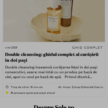
GHID COMPLET
iulie 2026
Double cleansing: ghidul complet al curățării
în doi pași
Double cleansing înseamnă curățarea feței în doi pași
consecutivi, seara: mai întâi cu un produs pe bază de
ulei, apoi cu unul pe bază de apă. Primul dizolvă
impuritățile grase — SPF, machiaj, sebum, particule de
poluare. Al doilea îndepărtează impuritățile solubile în
⏱️
Timp de citire: 16 minute
✍️
Autor: Echipa Editorială Sole.ro
apă — transpirație, praf, reziduuri.
0
persoane apreciază acest articol
Despre Sole.ro