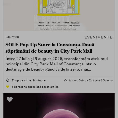
EVENIMENTE
iulie 2026
SOLE Pop-Up Store la Constanța. Două
săptămâni de beauty în City Park Mall
Între 27 iulie și 9 august 2026, transformăm atriumul
principal din City Park Mall of Constanța într-o
destinație de beauty gândită de la zero: mai
spectaculoasă, mai interactivă și mai aproape de felul în
care îți place, de fapt, să descoperi produse — testând,
⏱️
Timp de citire: 9 minute
✍️
Autor: Echipa Editorială Sole.ro
atingând, comparând, întrebând.
1
persoana apreciază acest articol