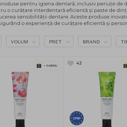
de produse pentru igiena dentară, inclusiv periuțe de 
tru o curățare interdentară eficientă și paste de din
ducerea sensibilității dentare. Aceste produse inovato
asigurând o experiență de curățare eficientă și person
VOLUM
PRET
BRAND
TI
43