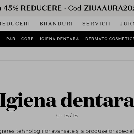
REDUCERI
BRANDURI
SERVICII
JUR
J
PAR
CORP
IGIENA DENTARA
DERMATO COSMETIC
Igiena dentar
0 - 18 / 18
egrarea tehnologiilor avansate și a produselor spec