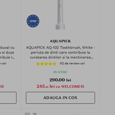
AQUAPICK
bucal cu
AQUAPICK AQ-102 Toothbrush, White -
u si duze
periuta de dinti care contribuie la
ribuie la
curatarea dintilor si la mentinerea
ibile din
igienei orale
w-uri
112 de review-uri
i orale
IN STOC
290.00
lei
245
lei
15
cu WELCOME15
.65
ADAUGA IN COS
21