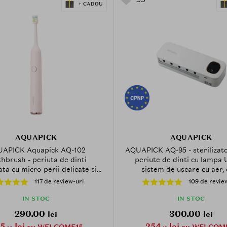
AQUAPICK
AQUAPICK
APICK Aquapick AQ-102
AQUAPICK AQ-95 - sterilizat
hbrush - periuta de dinti
periute de dinti cu lampa 
ta cu micro-perii delicate si
sistem de uscare cu aer,
 inteligent incorporat, care
contribuie la igienizarea peri
117 de review-uri
109 de revie
ibuie la indepartarea placii
dinti si la mentinerea utilizar
ne si la metinerea prospetimii
IN STOC
IN STOC
cavitatii bucale - Pink
290.00
300.00
lei
lei
5
lei
254
lei
cu WELCOME15
cu WELCOM