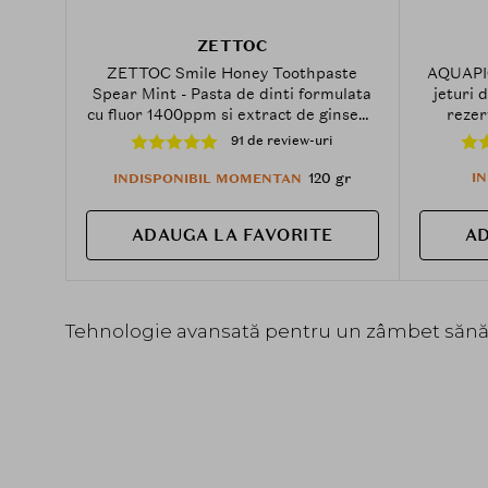
ZETTOC
ZETTOC Smile Honey Toothpaste
AQUAPIC
Spear Mint - Pasta de dinti formulata
jeturi 
cu fluor 1400ppm si extract de ginseng
rezer
asiatic, care contribuie la prevenirea
contribu
91 de review-uri
cariilor si la metinerea sanatatii
alimenta
gingiilor - 120 gr
m
120 gr
I
INDISPONIBIL MOMENTAN
ADAUGA LA FAVORITE
AD
Tehnologie avansată pentru un zâmbet sănăt