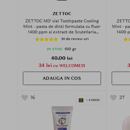
ZETTOC
ZETTOC MD' cial Toothpaste Cooling
ZETTOC
Mint - pasta de dinti formulata cu fluor
Mint - pa
1400 ppm si extract de Scutellaria
1400 p
Baicalensis, care contribuie la
Baic
91 de review-uri
prevenirea si combaterea afectiunilor
prevenir
parodontale precum gingivita si
parod
100 gr
IN STOC
parodontoza si la metinerea sanatatii
parodont
40.00
lei
gingiilor si a dintilor - 100 gr
ging
34 lei
3
cu WELCOME15
ADAUGA IN COS
16
27