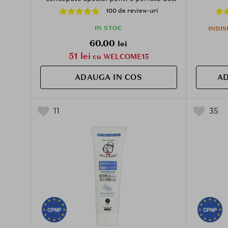
dinti sonica AQUAPICK AQ-102 - 4
100 de review-uri
bucati - Black
IN STOC
INDI
60.00
lei
51 lei
cu WELCOME15
ADAUGA IN COS
AD
11
35