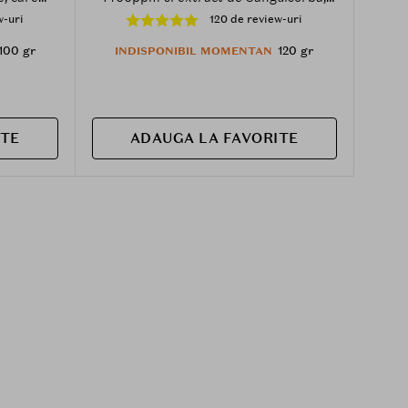
petelor
care contribuie la prevenirea cariilor si
w-uri
120 de review-uri
t, cafea
la metinerea sanatatii gingiilor - 120 gr
piratiei
100 gr
120 gr
INDISPONIBIL MOMENTAN
ITE
ADAUGA LA FAVORITE