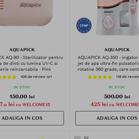
AQUAPICK
AQUAPICK
 AQ-90 - Sterilizator pentru
AQUAPICK AQ-350 - irigator 
a de dinti cu lumina UV-C si
jet de apa ultra-fin pulsatori
erie reincarcabila - Pink
rotative 360 grade, care cont
curatarea zonelor greu acces
106 de review-uri
116 de revie
gura si la metinerea igiene
IN STOC
IN STOC
150.00
500.00
lei
lei
7
lei
425 lei
cu WELCOME15
cu WELCOME
.50
ADAUGA IN COS
ADAUGA IN COS
35