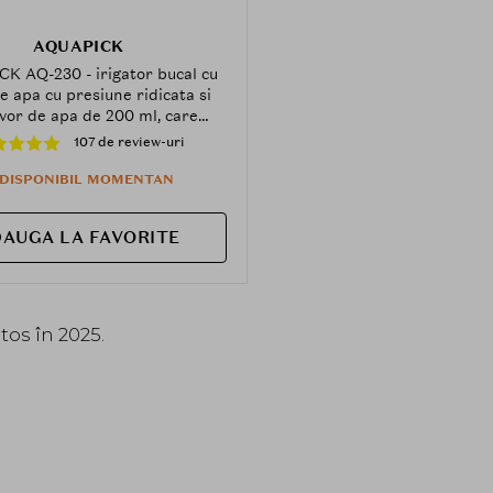
AQUAPICK
K AQ-230 - irigator bucal cu
de apa cu presiune ridicata si
vor de apa de 200 ml, care
ie la indepartarea resturilor
107 de review-uri
re si a placii bacteriene si la
etinerea igienei orale
NDISPONIBIL MOMENTAN
AUGA LA FAVORITE
os în 2025.