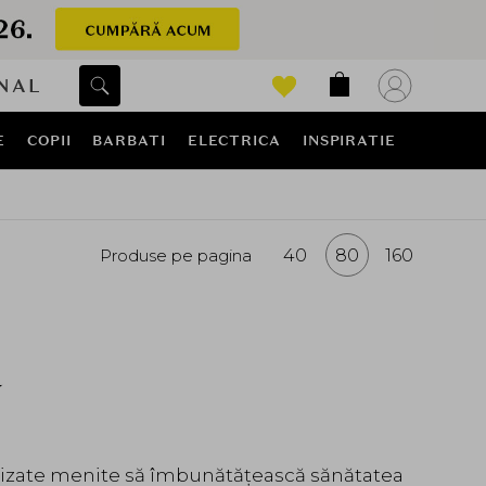
NAL
E
COPII
BARBATI
ELECTRICA
INSPIRATIE
Produse pe pagina
40
80
160
a
ializate menite să îmbunătățească sănătatea