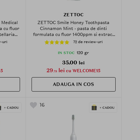
ZETTOC
 Medical
ZETTOC Smile Honey Toothpasta
a cu fluor
Cinnamon Mint - pasta de dinti
ellaria
formulata cu fluor 1400ppm si extract
ie la
de Sanguisorba, care contribuie la
-uri
72 de review-uri
ctiunilor
prevenirea cariilor si la mentinerea
ita si
sanatatii gingiilor - 120 gr
120 gr
IN STOC
sanatatii
35.00
lei
00 gr
29
lei
5
cu WELCOME15
.75
ADAUGA IN COS
16