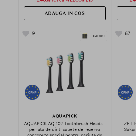
.65
ADAUGA IN COS
9
67
AQUAPICK
AQUAPICK AQ-102 Toothbrush Heads -
ZETTO
periuta de dinti capete de rezerva
Sakur
concepute special pentru periuta de