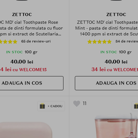
ZETTOC
ZETTOC
 MD' cial Toothpaste Rose
ZETTOC MD' cial Toothpaste
sta de dinti formulata cu fluor
Mint - pasta de dinti formulat
pm si extract de Scutellaria
1400 ppm si extract de Scut
alensis, care contribuie la
Baicalensis, care contribu
65 de review-uri
84 de review
ea si combaterea afectiunilor
prevenirea si combaterea afe
ontale precum gingivita si
parodontale, precum gingiv
100 gr
100 gr
IN STOC
IN STOC
oza si la metinerea sanatatii
parodontoza si la metinerea 
40.00
40.00
lei
lei
iilor si a dintilor - 100 gr
gingiilor si a dintilor - 1
4 lei
34 lei
cu WELCOME15
cu WELCOME1
ADAUGA IN COS
ADAUGA IN COS
11