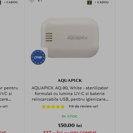
AQUAPICK
or pentru
AQUAPICK AQ-90, White - sterilizator
UVC si
formulat cu lumina UV-C si baterie
 care
reincarcabila USB, pentru igienizarea
utelor de
periutei de dinti in 5 minute, cu oprire
w-uri
114 de review-uri
ii sigure
automata dupa utilizare
IN STOC
150.00
lei
127
lei
E15
cu WELCOME15