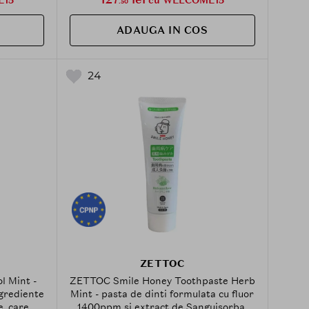
.50
ADAUGA IN COS
24
ZETTOC
l Mint -
ZETTOC Smile Honey Toothpaste Herb
ngrediente
Mint - pasta de dinti formulata cu fluor
e, care
1400ppm si extract de Sanguisorba,