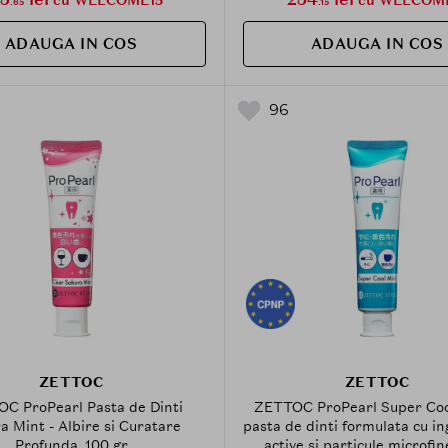
.65
.15
ADAUGA IN COS
ADAUGA IN COS
96
ZETTOC
ZETTOC
C ProPearl Pasta de Dinti
ZETTOC ProPearl Super Coo
a Mint - Albire si Curatare
pasta de dinti formulata cu i
Profunda, 100 gr
active si particule microfin