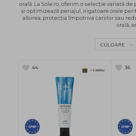
orală. La Sole.ro, oferim o selecție variată 
și optimizează periajul, irigatoare orale pen
albirea, protecția împotriva cariilor sau re
orală, 
CULOARE
44
36