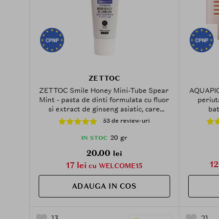
ZETTOC
ZETTOC Smile Honey Mini-Tube Spear
AQUAPICK
Mint - pasta de dinti formulata cu fluor
periut
si extract de ginseng asiatic, care
bat
contribuie la prevenirea cariilor si la
53 de review-uri
metinerea igienei orale in format mini
pentru calatorii - 20 gr
20 gr
IN STOC
20.00
lei
12
17 lei
cu WELCOME15
ADAUGA IN COS
13
21