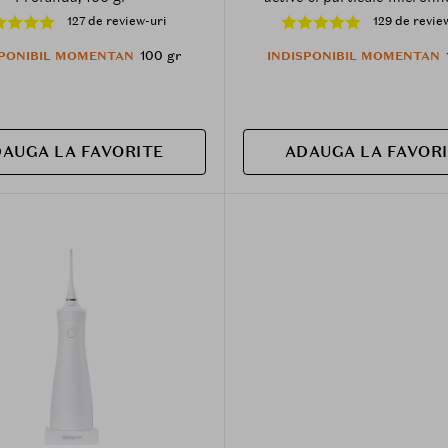
contribuie la indepartarea 
127 de review-uri
129 de revie
persistente cauzate de fuma
sau vin si la mentinerea res
100 gr
SPONIBIL MOMENTAN
INDISPONIBIL MOMENTAN
proaspete - 100 gr
AUGA LA FAVORITE
ADAUGA LA FAVOR