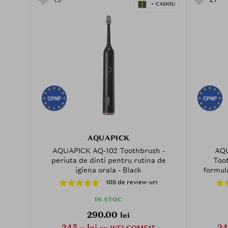
AQUAPICK
AQUAPICK AQ-102 Toothbrush -
AQU
periuta de dinti pentru rutina de
Toot
igiena orala - Black
formula
timer
108 de review-uri
contr
bacterie
IN STOC
290.00
lei
245
lei
24
cu WELCOME15