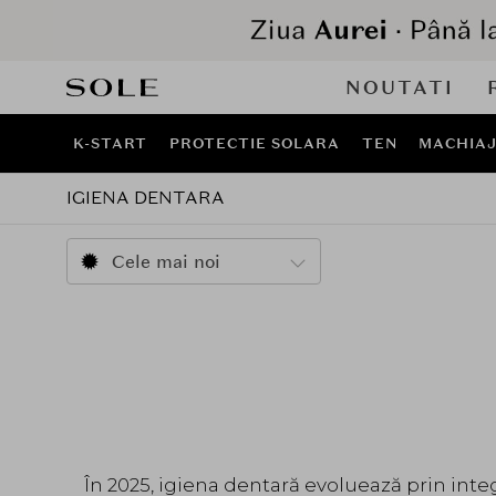
NOUTATI
K-START
PROTECTIE SOLARA
TEN
MACHIA
IGIENA DENTARA
Cele mai noi
În 2025, igiena dentară evoluează prin int