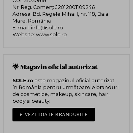
CUI: 31030818
Nr. Reg. Comerț: J2012001109246
Adresa: Bd. Regele Mihai I, nr. 118, Baia
Mare, România
E-mail:
info@sole.ro
Website:
www.sole.ro
🌟 Magazin oficial autorizat
SOLE.ro
este magazinul oficial autorizat
în România pentru următoarele branduri
de cosmetice, makeup, skincare, hair,
body și beauty:
VEZI TOATE BRANDURILE