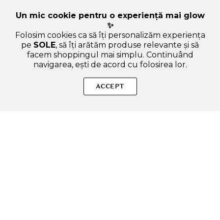
Un mic cookie pentru o experiență mai glow
✨
Folosim cookies ca să îți personalizăm experiența
pe
SOLE
, să îți arătăm produse relevante și să
facem shoppingul mai simplu. Continuând
navigarea, ești de acord cu folosirea lor.
SOLE – beauty fără zgomot.
ACCEPT
Produse autentice, conforme UE, alese responsabil.
Categorii Produse
Contul meu & SOLE CLUB
Ajutor & Siguranță
Sole.ro & Comunitate