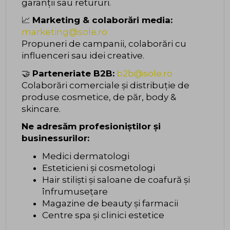
garanții sau retururi.
📈
Marketing & colaborări media:
marketing@sole.ro
Propuneri de campanii, colaborări cu
influenceri sau idei creative.
🤝
Parteneriate B2B:
b2b@sole.ro
Colaborări comerciale și distribuție de
produse cosmetice, de păr, body &
skincare.
Ne adresăm profesioniștilor și
businessurilor:
Medici dermatologi
Esteticieni și cosmetologi
Hair stiliști și saloane de coafură și
înfrumusețare
Magazine de beauty și farmacii
Centre spa și clinici estetice