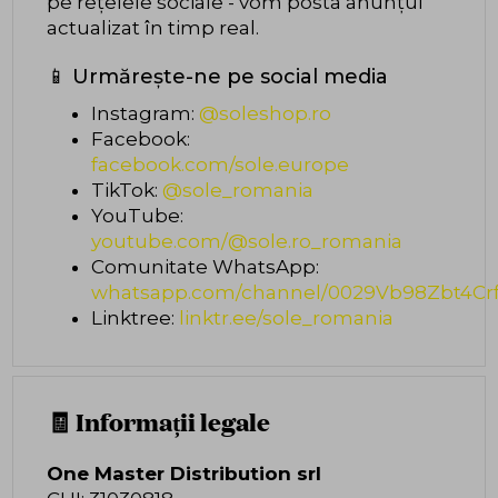
pe rețelele sociale - vom posta anunțul
actualizat în timp real.
📱 Urmărește-ne pe social media
Instagram:
@soleshop.ro
Facebook:
facebook.com/sole.europe
TikTok:
@sole_romania
YouTube:
youtube.com/@sole.ro_romania
Comunitate WhatsApp:
whatsapp.com/channel/0029Vb98Zbt4Cr
Linktree:
linktr.ee/sole_romania
🧾 Informații legale
One Master Distribution srl