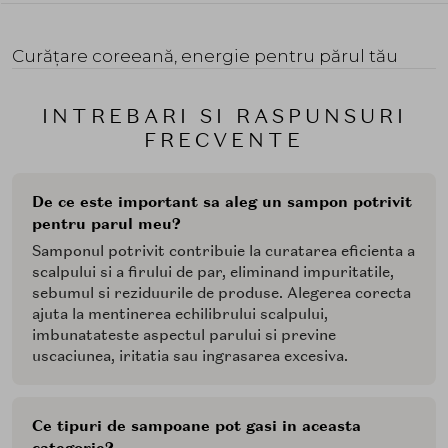
Curățare coreeană, energie pentru părul tău
INTREBARI SI RASPUNSURI
FRECVENTE
De ce este important sa aleg un sampon potrivit
pentru parul meu?
Samponul potrivit contribuie la curatarea eficienta a
scalpului si a firului de par, eliminand impuritatile,
sebumul si reziduurile de produse. Alegerea corecta
ajuta la mentinerea echilibrului scalpului,
imbunatateste aspectul parului si previne
uscaciunea, iritatia sau ingrasarea excesiva.
Ce tipuri de sampoane pot gasi in aceasta
categorie?