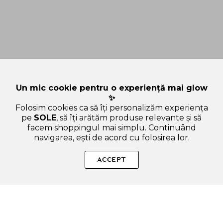
Un mic cookie pentru o experiență mai glow
✨
Folosim cookies ca să îți personalizăm experiența
pe
SOLE
, să îți arătăm produse relevante și să
facem shoppingul mai simplu. Continuând
navigarea, ești de acord cu folosirea lor.
Sperăm că ai găsit toate informațiile de care aveai nevoie
despre categoria Sampoane. Dacă ai nevoie de ajutor în
ACCEPT
alegerea produsului potrivit, suntem aici pentru tine!
SOLE – beauty fără zgomot.
Produse autentice, conforme UE, alese responsabil.