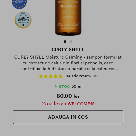
2025
SAMPON-PAR-2025
3
CURLY SHYLL
CURLY SHYLL Moisture Calming - sampon formulat
cu extract de calus din flori si propolis, care
contribuie la hidratarea parului si la calmarea
scalpului sensibil - 50 ml
140 de review-uri
50 ml
IN STOC
30.00
lei
25
lei
cu WELCOME15
.50
ADAUGA IN COS