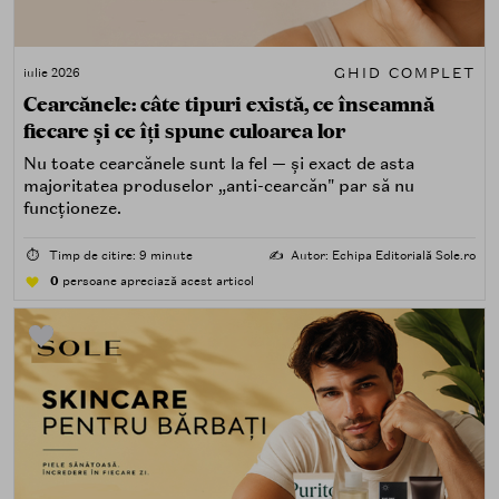
GHID COMPLET
iulie 2026
Cearcănele: câte tipuri există, ce înseamnă
fiecare și ce îți spune culoarea lor
Nu toate cearcănele sunt la fel — și exact de asta
majoritatea produselor „anti-cearcăn" par să nu
funcționeze.
⏱️
Timp de citire: 9 minute
✍️
Autor: Echipa Editorială Sole.ro
0
persoane apreciază acest articol