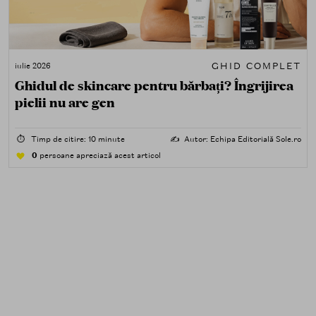
GHID COMPLET
iulie 2026
Ghidul de skincare pentru bărbați? Îngrijirea
pielii nu are gen
⏱️
Timp de citire: 10 minute
✍️
Autor: Echipa Editorială Sole.ro
0
persoane apreciază acest articol