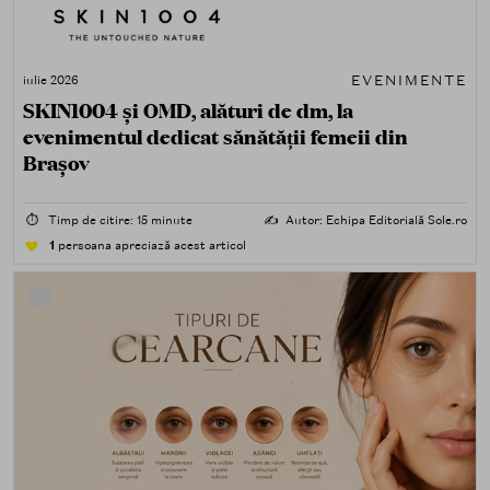
EVENIMENTE
iulie 2026
SKIN1004 și OMD, alături de dm, la
evenimentul dedicat sănătății femeii din
Brașov
⏱️
Timp de citire: 15 minute
✍️
Autor: Echipa Editorială Sole.ro
1
persoana apreciază acest articol