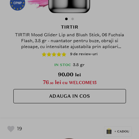
TIRTIR
TIRTIR Mood Glider Lip and Blush Stick, 06 Fuchsia
Flash, 3.8 gr - nuantator pentru buze, obraji si
pleoape, cu intensitate ajustabila prin aplicari
succesive
9 de review-uri
3.8 gr
IN STOC
90.00
lei
76
lei
cu WELCOME15
.50
ADAUGA IN COS
19