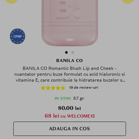
BANILA CO
BANILA CO Romantic Blush Lip and Cheek -
nuantator pentru buze formulat cu acid hialuronic si
vitamina E, care contribuie la hidratarea buzelor si
obrajilor si la mentinerea confortului pe parcursul
19 de review-uri
zilei - 3.7 gr - 01 Dear Bunny
3.7 gr
IN STOC
80.00
lei
68 lei
cu WELCOME15
ADAUGA IN COS