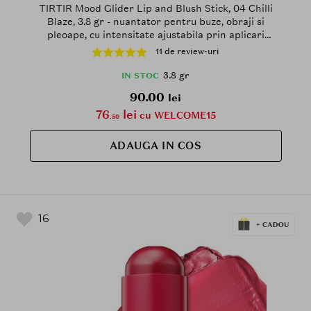
TIRTIR Mood Glider Lip and Blush Stick, 04 Chilli
Blaze, 3.8 gr - nuantator pentru buze, obraji si
pleoape, cu intensitate ajustabila prin aplicari
succesive
11 de review-uri
3.8 gr
IN STOC
90.00
lei
76
lei
cu WELCOME15
.50
ADAUGA IN COS
16