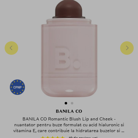
BANILA CO
BANILA CO Romantic Blush Lip and Cheek -
nuantator pentru buze formulat cu acid hialuronic si
vitamina E, care contribuie la hidratarea buzelor si la
mentinerea confortului - 3.7 gr - 10 Toffee Chocolate