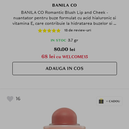
BANILA CO
BANILA CO Romantic Blush Lip and Cheek -
nuantator pentru buze formulat cu acid hialuronic si
vitamina E, care contribuie la hidratarea buzelor si la
mentinerea confortului pe buze si obraji - 3.7 gr - 04
18 de review-uri
Flora
3.7 gr
IN STOC
80.00
lei
68 lei
cu WELCOME15
ADAUGA IN COS
16