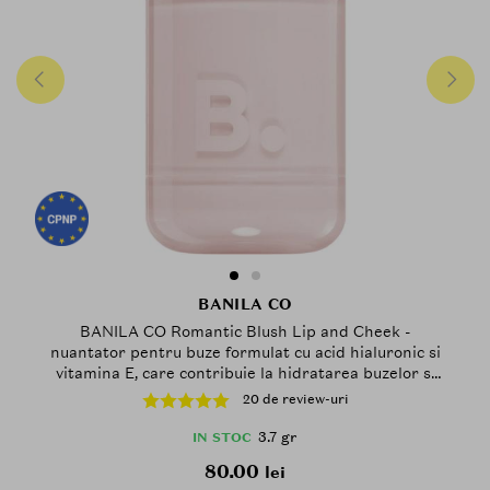
BANILA CO
BANILA CO Romantic Blush Lip and Cheek -
nuantator pentru buze formulat cu acid hialuronic si
vitamina E, care contribuie la hidratarea buzelor si
obrajilor si la mentinerea confortului pe parcursul
20 de review-uri
zilei - 3.7 gr - 07 Glimmer
3.7 gr
IN STOC
80.00
lei