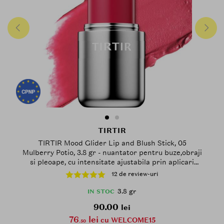
TIRTIR
TIRTIR Mood Glider Lip and Blush Stick, 05
Mulberry Potio, 3.8 gr - nuantator pentru buze,obraji
si pleoape, cu intensitate ajustabila prin aplicari
succesive
12 de review-uri
3.8 gr
IN STOC
90.00
lei
76
lei
cu WELCOME15
.50