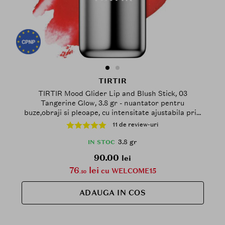
TIRTIR
TIRTIR Mood Glider Lip and Blush Stick, 03
Tangerine Glow, 3.8 gr - nuantator pentru
buze,obraji si pleoape, cu intensitate ajustabila prin
aplicari succesive
11 de review-uri
3.8 gr
IN STOC
90.00
lei
76
lei
cu WELCOME15
.50
ADAUGA IN COS