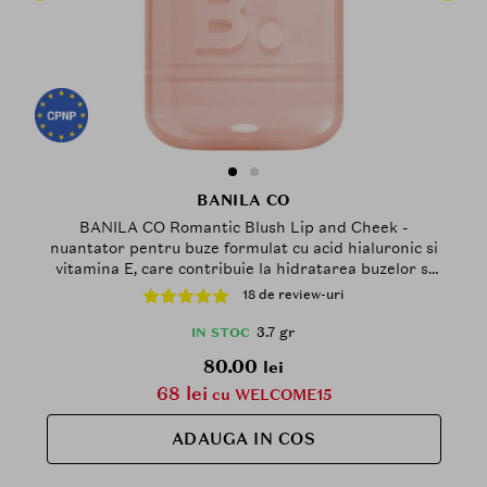
BANILA CO
BANILA CO Romantic Blush Lip and Cheek -
nuantator pentru buze formulat cu acid hialuronic si
vitamina E, care contribuie la hidratarea buzelor si
obrajilor si la mentinerea confortului pe parcursul
18 de review-uri
zilei - 3.7 gr - 15 Nutty
3.7 gr
IN STOC
80.00
lei
68 lei
cu WELCOME15
ADAUGA IN COS