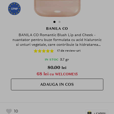
BANILA CO
BANILA CO Romantic Blush Lip and Cheek -
nuantator pentru buze formulata cu acid hialuronic
si unturi vegetale, care contribuie la hidratarea
buzelor si obrajilor si la metinerea confortului pe
17 de review-uri
parcursul zilei - 3.7 gr - 17 Baby Bean
3.7 gr
IN STOC
80.00
lei
68 lei
cu WELCOME15
ADAUGA IN COS
10