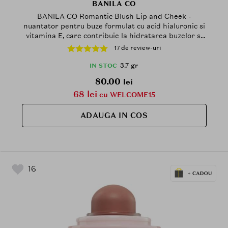
BANILA CO
BANILA CO Romantic Blush Lip and Cheek -
nuantator pentru buze formulat cu acid hialuronic si
vitamina E, care contribuie la hidratarea buzelor si
obrajilor si la metinerea confortului in utilizarea
17 de review-uri
zilnica - 3.7 gr - 02 Pink Some
3.7 gr
IN STOC
80.00
lei
68 lei
cu WELCOME15
ADAUGA IN COS
16