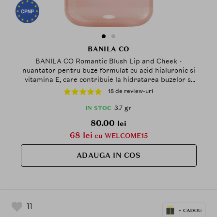
BANILA CO
BANILA CO Romantic Blush Lip and Cheek -
nuantator pentru buze formulat cu acid hialuronic si
vitamina E, care contribuie la hidratarea buzelor si
obrajilor si la metinerea confortului pe parcursul
18 de review-uri
zilei - 3.7 gr - 13 Cream Coral
3.7 gr
IN STOC
80.00
lei
68 lei
cu WELCOME15
ADAUGA IN COS
11