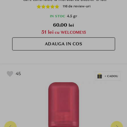
mentinerea culorii pe parcursul zilei - 4,5 gr - LV6
116 de review-uri
Honey Roasting
4.5 gr
IN STOC
60.00
lei
51 lei
cu WELCOME15
ADAUGA IN COS
45