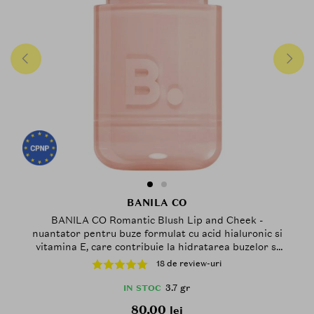
BANILA CO
BANILA CO Romantic Blush Lip and Cheek -
nuantator pentru buze formulat cu acid hialuronic si
vitamina E, care contribuie la hidratarea buzelor si
obrajilor si la metinerea confortului pe parcursul
18 de review-uri
zilei - 3.7 gr - 12 Peach Mousse
3.7 gr
IN STOC
80.00
lei