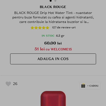
BLACK ROUGE
BLACK ROUGE Drip Hot Water Tint - nuantator
pentru buze formulat cu cafea si agenti hidratanti,
care contribuie la hidratarea buzelor si la
mentinerea confortului - 4,5 gr - LV9 Mauve Roasting
127 de review-uri
4.5 gr
IN STOC
60.00
lei
51 lei
cu WELCOME15
ADAUGA IN COS
26