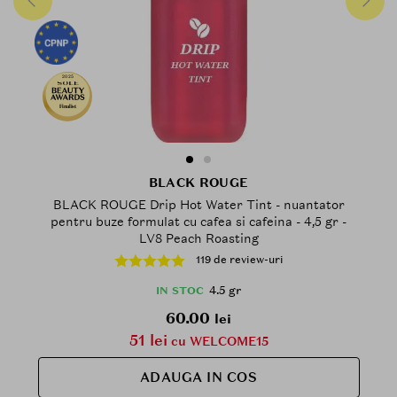
2025
Finalist
BLACK ROUGE
BLACK ROUGE Drip Hot Water Tint - nuantator
pentru buze formulat cu cafea si cafeina - 4,5 gr -
LV8 Peach Roasting
119 de review-uri
4.5 gr
IN STOC
60.00
lei
51 lei
cu WELCOME15
ADAUGA IN COS