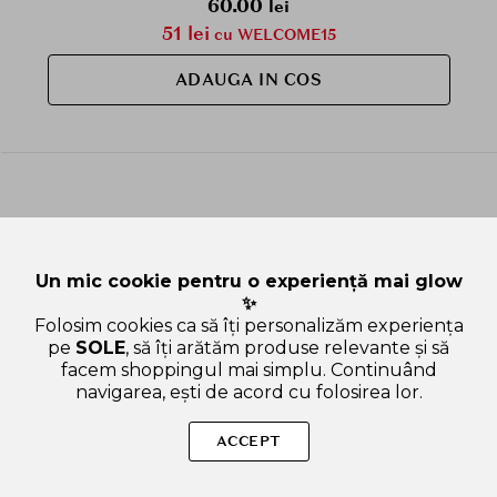
60.00
lei
51 lei
cu WELCOME15
ADAUGA IN COS
Un mic cookie pentru o experiență mai glow
✨
Folosim cookies ca să îți personalizăm experiența
pe
SOLE
, să îți arătăm produse relevante și să
facem shoppingul mai simplu. Continuând
navigarea, ești de acord cu folosirea lor.
Sperăm că ai găsit toate informațiile de care aveai nevoie
despre categoria Nuantator de buze. Dacă ai nevoie de ajutor
ACCEPT
în alegerea produsului potrivit, suntem aici pentru tine!