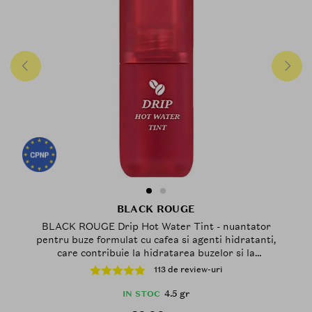
BLACK ROUGE
BLACK ROUGE Drip Hot Water Tint - nuantator
pentru buze formulat cu cafea si agenti hidratanti,
care contribuie la hidratarea buzelor si la
mentinerea aspectului mat - 4,5 gr - LV10 Maple
113 de review-uri
Roasting
4.5 gr
IN STOC