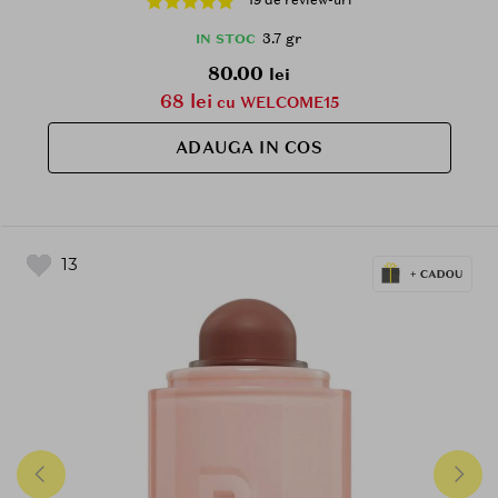
19 de review-uri
3.7 gr
IN STOC
80.00
lei
68 lei
cu WELCOME15
ADAUGA IN COS
13