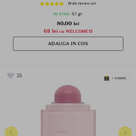
obrajilor si la metinerea confortului pe parcursul
19 de review-uri
zilei - 3.7 gr - 11 Ballerina
3.7 gr
IN STOC
80.00
lei
68 lei
cu WELCOME15
ADAUGA IN COS
25