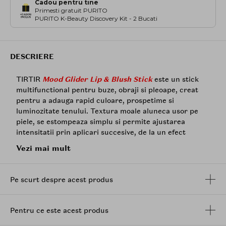
Cadou pentru tine
Primesti gratuit PURITO
PURITO K-Beauty Discovery Kit - 2 Bucati
DESCRIERE
TIRTIR
Mood Glider Lip & Blush Stick
este un stick
multifunctional pentru buze, obraji si pleoape, creat
pentru a adauga rapid culoare, prospetime si
luminozitate tenului. Textura moale aluneca usor pe
piele, se estompeaza simplu si permite ajustarea
intensitatii prin aplicari succesive, de la un efect
natural, transparent, pana la o culoare mai vizibila.
Vezi mai mult
Formula are la baza un sistem hibrid in 3 straturi, cu
un strat pentru reflexia luminii, un strat care ajuta la
Pe scurt despre acest produs
mentinerea hidratarii si un strat cu rol nutritiv.
Impreuna, acestea contribuie la un finisaj neted,
luminos si proaspat, fara senzatie lipicioasa.
Pentru ce este acest produs
Pigmentii sunt integrati intr-un film apa-gel, pentru ca