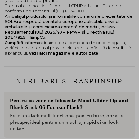
și calitatea fiecărui produs.
Produsul este notificat în portalul CPNP al Uniunii Europene,
conform Regulamentului (CE) 1223/2009.
Ambalajul produsului și informațiile comerciale prezentate de
SOLE.ro respectă cerințele europene aplicabile privind
ambalajele și comunicarea corectă de mediu, inclusiv
Regulamentul (UE) 2025/40 – PPWR și Directiva (UE)
2024/825 – EmpCo.
Cumpără informat:
înainte de a comanda din orice magazin,
verifică dacă produsul provine din rețeaua oficială de distribuție
a brandului.
Vezi aici magazinele autorizate.
INTREBARI SI RASPUNSURI
Pentru ce zone se foloseste Mood Glider Lip and
Blush Stick 06 Fuchsia Flash?
Este un stick multifunctional pentru buze, obraji si
pleoape, ideal pentru un machiaj rapid si un look
unitar.