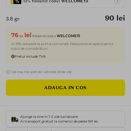
-15% folosind codul
WELCOME15
i
90 lei
3.8 gr
76
lei
folosind codul
WELCOME15
.50
Ai 15% reducere la prima comandă. Reducerea se aplică pe tot
coșul de cumpărături.
Pretul include TVA
i
Cel mai mic pret din ultimele 30 de zile
ADAUGA IN COS
Ajunge la tine in 1-2 zile lucratoare.
Ai transport gratuit la comenzi de peste 199 lei.