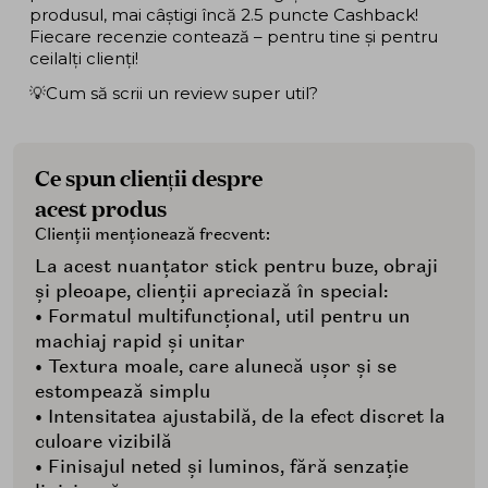
produsul, mai câștigi încă 2.5 puncte Cashback!
Fiecare recenzie contează – pentru tine și pentru
ceilalți clienți!
💡Cum să scrii un review super util?
Ce spun clienții despre
acest produs
Clienții menționează frecvent:
La acest nuanțator stick pentru buze, obraji
și pleoape, clienții apreciază în special:
• Formatul multifuncțional, util pentru un
machiaj rapid și unitar
• Textura moale, care alunecă ușor și se
estompează simplu
• Intensitatea ajustabilă, de la efect discret la
culoare vizibilă
• Finisajul neted și luminos, fără senzație