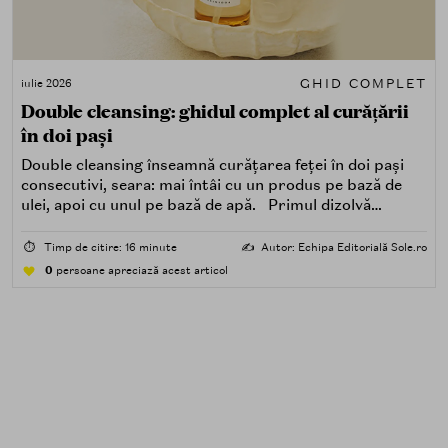
GHID COMPLET
iulie 2026
Double cleansing: ghidul complet al curățării
în doi pași
Double cleansing înseamnă curățarea feței în doi pași
consecutivi, seara: mai întâi cu un produs pe bază de
ulei, apoi cu unul pe bază de apă. Primul dizolvă
impuritățile grase — SPF, machiaj, sebum, particule de
poluare. Al doilea îndepărtează impuritățile solubile în
⏱️
Timp de citire: 16 minute
✍️
Autor: Echipa Editorială Sole.ro
apă — transpirație, praf, reziduuri.
0
persoane apreciază acest articol