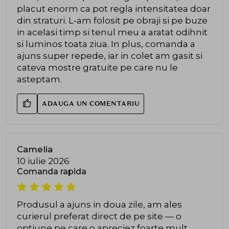
placut enorm ca pot regla intensitatea doar
din straturi. L-am folosit pe obraji si pe buze
in acelasi timp si tenul meu a aratat odihnit
si luminos toata ziua. In plus, comanda a
ajuns super repede, iar in colet am gasit si
cateva mostre gratuite pe care nu le
asteptam.
ADAUGA UN COMENTARIU
Camelia
10 iulie 2026
Comanda rapida
Produsul a ajuns in doua zile, am ales
curierul preferat direct de pe site — o
optiune pe care o apreciez foarte mult.