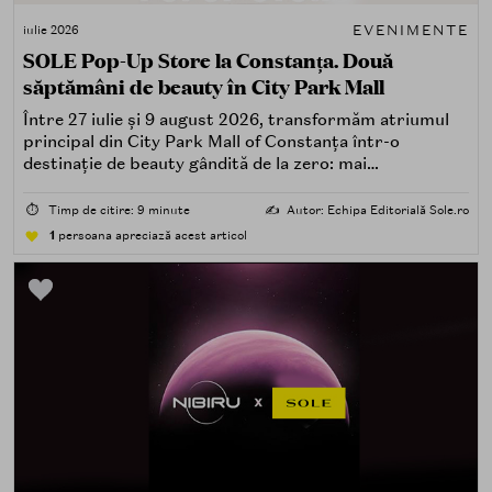
EVENIMENTE
iulie 2026
SOLE Pop-Up Store la Constanța. Două
săptămâni de beauty în City Park Mall
Între 27 iulie și 9 august 2026, transformăm atriumul
principal din City Park Mall of Constanța într-o
destinație de beauty gândită de la zero: mai
spectaculoasă, mai interactivă și mai aproape de felul în
care îți place, de fapt, să descoperi produse — testând,
⏱️
Timp de citire: 9 minute
✍️
Autor: Echipa Editorială Sole.ro
atingând, comparând, întrebând.
1
persoana apreciază acest articol