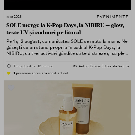
EVENIMENTE
iulie 2026
SOLE merge la K-Pop Days, la NIBIRU — glow,
teste UV și cadouri pe litoral
Pe 1 și 2 august, comunitatea SOLE se mută la mare. Ne
găsești cu un stand propriu în cadrul K-Pop Days, la
NIBIRU, cu trei activări gândite să te distreze și să pleci
acasă cu ceva în plus.
⏱️
Timp de citire: 12 minute
✍️
Autor: Echipa Editorială Sole.ro
1
persoana apreciază acest articol