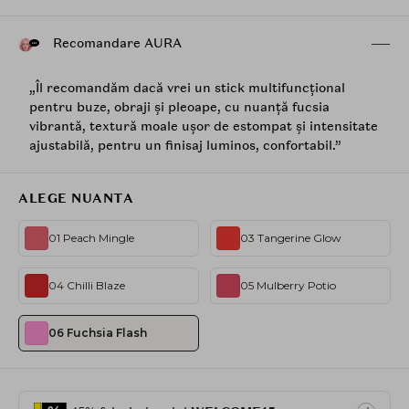
Recomandare AURA
„Îl recomandăm dacă vrei un stick multifuncțional
pentru buze, obraji și pleoape, cu nuanță fucsia
vibrantă, textură moale ușor de estompat și intensitate
ajustabilă, pentru un finisaj luminos, confortabil.”
ALEGE NUANTA
01 Peach Mingle
03 Tangerine Glow
04 Chilli Blaze
05 Mulberry Potio
06 Fuchsia Flash