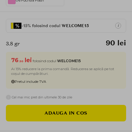
06 Fuchsia Flash
-15% folosind codul
WELCOME15
i
90 lei
3.8 gr
76
lei
folosind codul
WELCOME15
.50
Ai 15% reducere la prima comandă. Reducerea se aplică pe tot
coșul de cumpărături.
Pretul include TVA
i
Cel mai mic pret din ultimele 30 de zile
ADAUGA IN COS