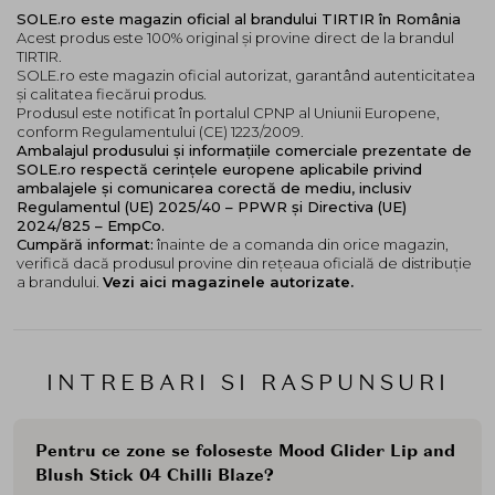
SOLE.ro este magazin oficial al brandului TIRTIR în România
fenomen normal pentru acest tip de textura, care nu
Acest produs este 100% original și provine direct de la brandul
indica o problema a produsului.
TIRTIR.
SOLE.ro este magazin oficial autorizat, garantând autenticitatea
și calitatea fiecărui produs.
Produsul este notificat în portalul CPNP al Uniunii Europene,
conform Regulamentului (CE) 1223/2009.
Ambalajul produsului și informațiile comerciale prezentate de
SOLE.ro respectă cerințele europene aplicabile privind
ambalajele și comunicarea corectă de mediu, inclusiv
Regulamentul (UE) 2025/40 – PPWR și Directiva (UE)
2024/825 – EmpCo.
Cumpără informat:
înainte de a comanda din orice magazin,
verifică dacă produsul provine din rețeaua oficială de distribuție
a brandului.
Vezi aici magazinele autorizate.
INTREBARI SI RASPUNSURI
Pentru ce zone se foloseste Mood Glider Lip and
Blush Stick 04 Chilli Blaze?