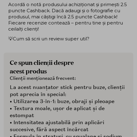
Acordă o notă produsului achiziționat și primești 2.5
puncte Cashback. Dacă adaugi și o fotografie cu
produsul, mai câștigi încă 2.5 puncte Cashback!
Fiecare recenzie contează – pentru tine și pentru
ceilalți clienți!
💡Cum să scrii un review super util?
Ce spun clienții despre
acest produs
Clienții menționează frecvent:
La acest nuanțator stick pentru buze, clienții
pot aprecia în special:
• Utilizarea 3-în-1: buze, obraji și pleoape
• Textura moale, ușor de aplicat și de
estompat
• Intensitatea ajustabilă prin aplicări
succesive, fără aspect încărcat
• Formula în straturi, cu squalane și sodium