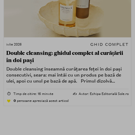
GHID COMPLET
iulie 2026
Double cleansing: ghidul complet al curățării
în doi pași
Double cleansing înseamnă curățarea feței în doi pași
consecutivi, seara: mai întâi cu un produs pe bază de
ulei, apoi cu unul pe bază de apă. Primul dizolvă
impuritățile grase — SPF, machiaj, sebum, particule de
poluare. Al doilea îndepărtează impuritățile solubile în
⏱️
Timp de citire: 16 minute
✍️
Autor: Echipa Editorială Sole.ro
apă — transpirație, praf, reziduuri.
0
persoane apreciază acest articol