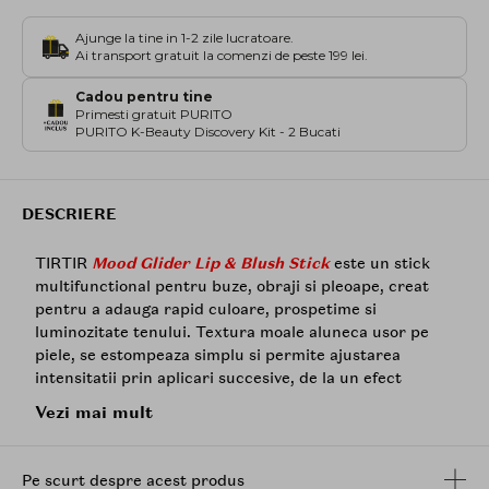
Ajunge la tine in 1-2 zile lucratoare.
Ai transport gratuit la comenzi de peste 199 lei.
Cadou pentru tine
Primesti gratuit PURITO
PURITO K-Beauty Discovery Kit - 2 Bucati
DESCRIERE
TIRTIR
Mood Glider Lip & Blush Stick
este un stick
multifunctional pentru buze, obraji si pleoape, creat
pentru a adauga rapid culoare, prospetime si
luminozitate tenului. Textura moale aluneca usor pe
piele, se estompeaza simplu si permite ajustarea
intensitatii prin aplicari succesive, de la un efect
natural, transparent, pana la o culoare mai vizibila.
Vezi mai mult
Formula are la baza un sistem hibrid in 3 straturi, cu
un strat pentru reflexia luminii, un strat care ajuta la
Pe scurt despre acest produs
mentinerea hidratarii si un strat cu rol nutritiv.