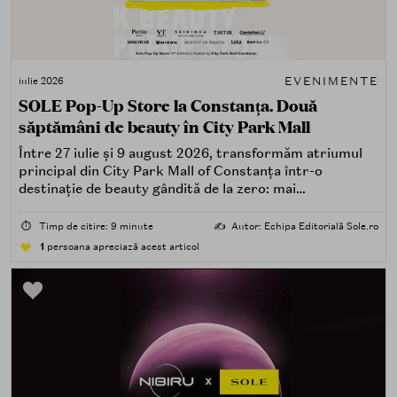
EVENIMENTE
iulie 2026
SOLE Pop-Up Store la Constanța. Două
săptămâni de beauty în City Park Mall
Între 27 iulie și 9 august 2026, transformăm atriumul
principal din City Park Mall of Constanța într-o
destinație de beauty gândită de la zero: mai
spectaculoasă, mai interactivă și mai aproape de felul în
care îți place, de fapt, să descoperi produse — testând,
⏱️
Timp de citire: 9 minute
✍️
Autor: Echipa Editorială Sole.ro
atingând, comparând, întrebând.
1
persoana apreciază acest articol