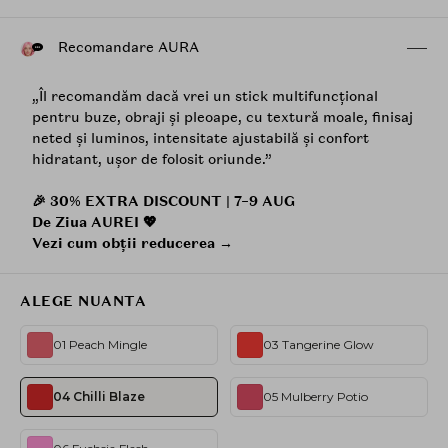
Recomandare AURA
„Îl recomandăm dacă vrei un stick multifuncțional
pentru buze, obraji și pleoape, cu textură moale, finisaj
neted și luminos, intensitate ajustabilă și confort
hidratant, ușor de folosit oriunde.”
🎉 30% EXTRA DISCOUNT | 7–9 AUG
De Ziua AUREI 💖
Vezi cum obții reducerea →
ALEGE NUANTA
01 Peach Mingle
03 Tangerine Glow
04 Chilli Blaze
05 Mulberry Potio