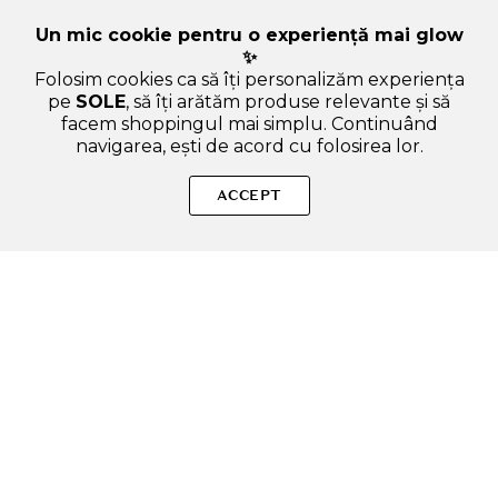
Un mic cookie pentru o experiență mai glow
✨
Folosim cookies ca să îți personalizăm experiența
pe
SOLE
, să îți arătăm produse relevante și să
facem shoppingul mai simplu. Continuând
navigarea, ești de acord cu folosirea lor.
Sperăm că ți-am răspuns la toate întrebările despre TIRTIR
Mood Glider Lip and Blush Stick, 04 Chilli Blaze, 3.8 gr -
ACCEPT
nuantator pentru buze, obraji si pleoape, cu intensitate
ajustabila prin aplicari succesive. Dacă ai și alte curiozități, nu
ezita să ne scrii!
ADAUGA IN COS
SOLE – beauty fără zgomot.
Produse autentice, conforme UE, alese responsabil.
Categorii Produse
Contul meu & SOLE CLUB