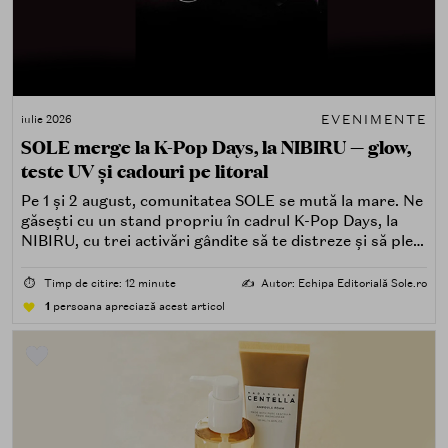
EVENIMENTE
iulie 2026
SOLE merge la K-Pop Days, la NIBIRU — glow,
teste UV și cadouri pe litoral
Pe 1 și 2 august, comunitatea SOLE se mută la mare. Ne
găsești cu un stand propriu în cadrul K-Pop Days, la
NIBIRU, cu trei activări gândite să te distreze și să pleci
acasă cu ceva în plus.
⏱️
Timp de citire: 12 minute
✍️
Autor: Echipa Editorială Sole.ro
1
persoana apreciază acest articol