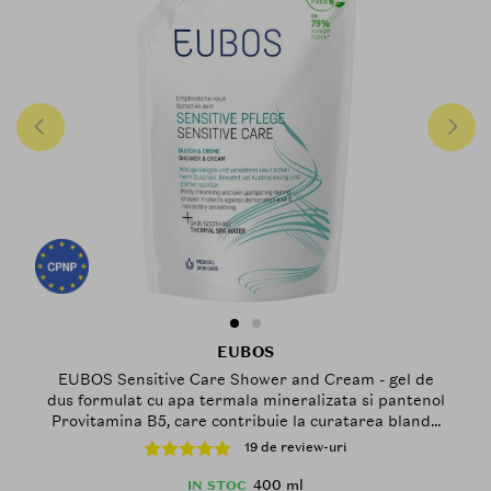
EUBOS
EUBOS Sensitive Care Shower and Cream - gel de
dus formulat cu apa termala mineralizata si pantenol
Provitamina B5, care contribuie la curatarea blanda
a pielii sensibile si la metinerea confortului cutanat -
19 de review-uri
400 ml
400 ml
IN STOC