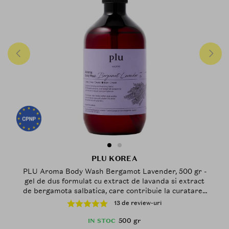
PLU KOREA
PLU Aroma Body Wash Bergamot Lavender, 500 gr -
gel de dus formulat cu extract de lavanda si extract
de bergamota salbatica, care contribuie la curatarea
pielii si la mentinerea confortului cutanat
13 de review-uri
500 gr
IN STOC