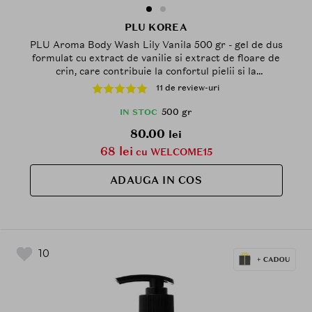
PLU KOREA
PLU Aroma Body Wash Lily Vanila 500 gr - gel de dus
formulat cu extract de vanilie si extract de floare de
crin, care contribuie la confortul pielii si la
mentinerea unei senzatii de prospetime
11 de review-uri
500 gr
IN STOC
80.00
lei
68 lei
cu WELCOME15
ADAUGA IN COS
10