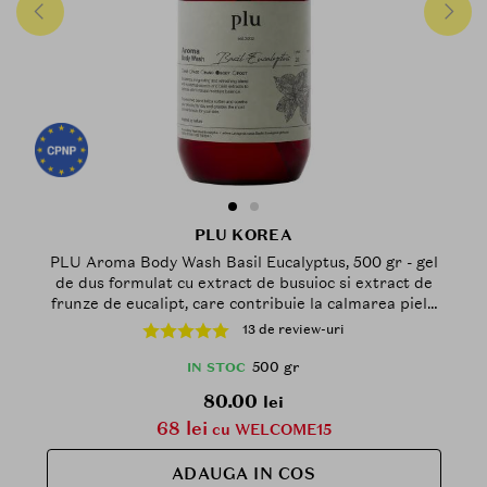
PLU KOREA
PLU Aroma Body Wash Basil Eucalyptus, 500 gr - gel
de dus formulat cu extract de busuioc si extract de
frunze de eucalipt, care contribuie la calmarea pielii
si la metinerea confortului cutanat
13 de review-uri
500 gr
IN STOC
80.00
lei
68 lei
cu WELCOME15
ADAUGA IN COS