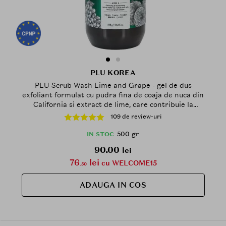
PLU KOREA
PLU Scrub Wash Lime and Grape - gel de dus
exfoliant formulat cu pudra fina de coaja de nuca din
California si extract de lime, care contribuie la
curatarea delicata si la mentinerea pielii hidratate -
109 de review-uri
500 gr
500 gr
IN STOC
90.00
lei
76
lei
cu WELCOME15
.50
ADAUGA IN COS