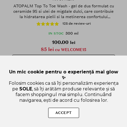
ATOPALM Top To Toe Wash - gel de dus formulat cu
ceramide 9S si ulei de migdale dulci, care contribuie
la hidratarea pielii si la metinerea confortului
cutanat - 300 ml
128 de review-uri
300 ml
IN STOC
100.00
lei
85 lei
cu WELCOME15
ADAUGA IN COS
Un mic cookie pentru o experiență mai glow
✨
Folosim cookies ca să îți personalizăm experiența
pe
SOLE
, să îți arătăm produse relevante și să
32
facem shoppingul mai simplu. Continuând
navigarea, ești de acord cu folosirea lor.
ACCEPT