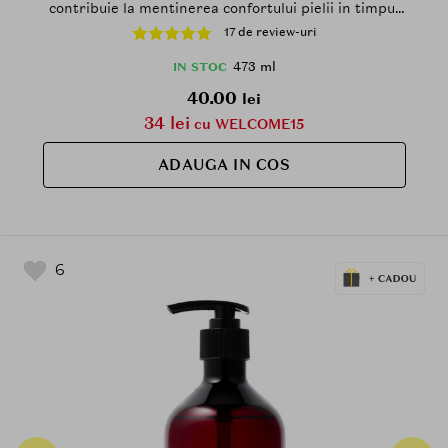
contribuie la mentinerea confortului pielii in timpul
curatarii
17 de review-uri
473 ml
IN STOC
40.00
lei
34 lei
cu WELCOME15
ADAUGA IN COS
6