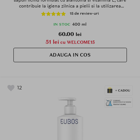
contribuie la igiena zilnica a pielii si la utilizarea
pentru spalarea mainilor si la dus - 400 ml
18 de review-uri
400 ml
IN STOC
60.00
lei
51 lei
cu WELCOME15
ADAUGA IN COS
12