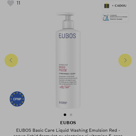
11
EUBOS
EUBOS Basic Care Liquid Washing Emulsion Red -
sapun lichid formulat cu alantoina si vitamina E, care