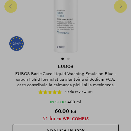
EUBOS
EUBOS Basic Care Liquid Washing Emulsion Blue -
sapun lichid formulat cu alantoina si Sodium PCA,
care contribuie la calmarea pielii si la metinerea
nivelului optim de hidratare - 400 ml
19 de review-uri
400 ml
IN STOC
60.00
lei
51 lei
cu WELCOME15
ADAUGA IN COS