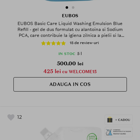
EUBOS
EUBOS Basic Care Liquid Washing Emulsion Blue
Refill - gel de dus formulat cu alantoina si Sodium
PCA, care contribuie la igiena zilnica a pielii si la
metinerea echilibrului fiziologic, ca alternativa la
18 de review-uri
sapun, pentru pielea sensibila sau cu intoleranta la
sapun - 5 L
5 l
IN STOC
500.00
lei
425 lei
cu WELCOME15
ADAUGA IN COS
12