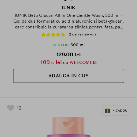
IUNIK
IUNIK Beta Glucan All In One Gentle Wash, 300 ml -
Gel de dus formulat cu acid hialuronic si beta-glucan,
care contribuie la curatarea zilnica pentru fata, par
si corp si la metinerea echilibrului natural al pielii
2 de review-uri
300 ml
IN STOC
129.00
lei
109
lei
cu WELCOME15
.65
ADAUGA IN COS
12