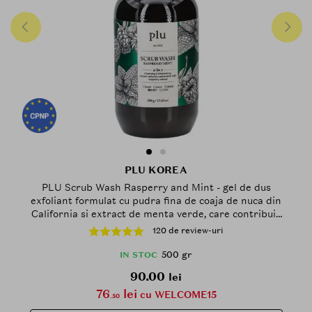
PLU KOREA
PLU Scrub Wash Rasperry and Mint - gel de dus
exfoliant formulat cu pudra fina de coaja de nuca din
California si extract de menta verde, care contribuie
la curatarea delicata a pielii si la indepartarea
120 de review-uri
celulelor moarte si impuritatilor - 500 gr
500 gr
IN STOC
90.00
lei
76
lei
cu WELCOME15
.50