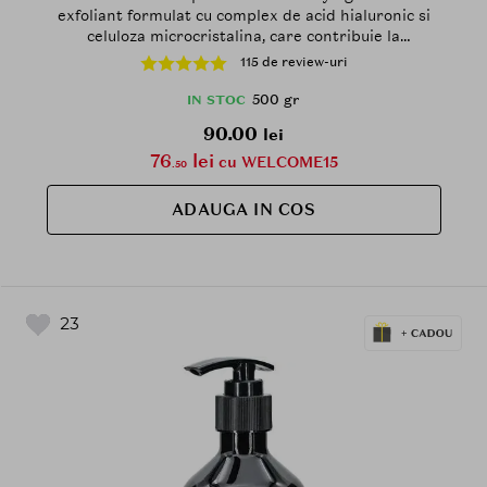
exfoliant formulat cu complex de acid hialuronic si
celuloza microcristalina, care contribuie la
hidratarea pielii si la mentinerea confortului cutanat
115 de review-uri
- 500 gr
500 gr
IN STOC
90.00
lei
76
lei
cu WELCOME15
.50
ADAUGA IN COS
23