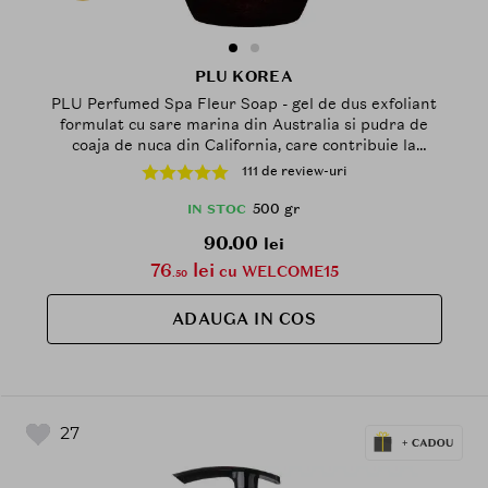
PLU KOREA
PLU Perfumed Spa Fleur Soap - gel de dus exfoliant
formulat cu sare marina din Australia si pudra de
coaja de nuca din California, care contribuie la
curatarea pielii si la metinerea hidratarii - 500 gr
111 de review-uri
500 gr
IN STOC
90.00
lei
76
lei
cu WELCOME15
.50
ADAUGA IN COS
27