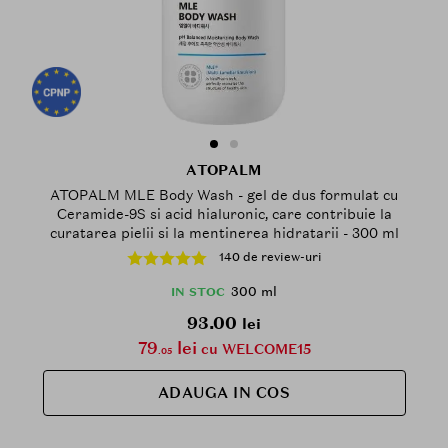
ATOPALM
ATOPALM MLE Body Wash - gel de dus formulat cu
Ceramide-9S si acid hialuronic, care contribuie la
curatarea pielii si la mentinerea hidratarii - 300 ml
140 de review-uri
300 ml
IN STOC
93.00
lei
79
lei
cu WELCOME15
.05
ADAUGA IN COS