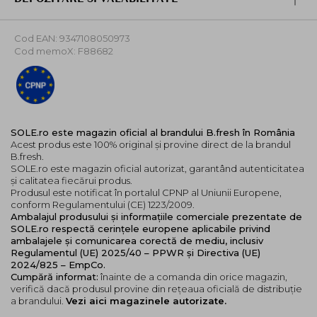
Cod EAN: 9347108050973
Cod memoX: F88682
SOLE.ro este magazin oficial al brandului B.fresh în România
Acest produs este 100% original și provine direct de la brandul
B.fresh.
SOLE.ro este magazin oficial autorizat, garantând autenticitatea
și calitatea fiecărui produs.
Produsul este notificat în portalul CPNP al Uniunii Europene,
conform Regulamentului (CE) 1223/2009.
Ambalajul produsului și informațiile comerciale prezentate de
SOLE.ro respectă cerințele europene aplicabile privind
ambalajele și comunicarea corectă de mediu, inclusiv
Regulamentul (UE) 2025/40 – PPWR și Directiva (UE)
2024/825 – EmpCo.
Cumpără informat:
înainte de a comanda din orice magazin,
verifică dacă produsul provine din rețeaua oficială de distribuție
a brandului.
Vezi aici magazinele autorizate.