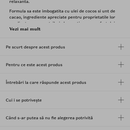
relaxanta.
Formula sa este imbogatita cu ulei de cocos si unt de
cacao, ingrediente apreciate pentru proprietatile lor
emoliente, care contribuie la mentinerea confortului
Vezi mai mult
pielii in timpul curatarii. Combinatia de ingrediente de
curatare de origine vegetala si minerala ajuta la
curatarea eficienta a pielii, fara a compromite
Pe scurt despre acest produs
confortul acesteia.
Spuma delicata indeparteaza impuritatile si lasa pielea
curata, catifelata si revitalizata, in timp ce parfumul
Pentru ce este acest produs
proaspat de cocos ofera o senzatie placuta de
prospetime si evoca atmosfera unei vacante exotice.
Întrebări la care răspunde acest produs
Rezultatul este o piele care se simte rasfatata,
revigorata si placut parfumata dupa fiecare utilizare.
Cui i se potrivește
Beneficii:
Curata delicat pielea si indeparteaza impuritatile.
Lasa pielea revigorata si confortabila.
Când s-ar putea să nu fie alegerea potrivită
Ofera o senzatie de catifelare dupa utilizare.
Contribuie la mentinerea aspectului proaspat al