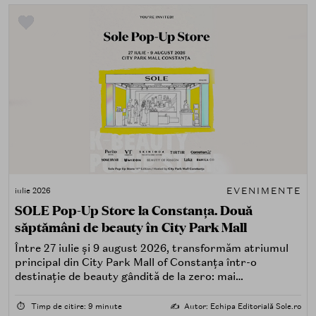
EVENIMENTE
iulie 2026
SOLE Pop-Up Store la Constanța. Două
săptămâni de beauty în City Park Mall
Între 27 iulie și 9 august 2026, transformăm atriumul
principal din City Park Mall of Constanța într-o
destinație de beauty gândită de la zero: mai
spectaculoasă, mai interactivă și mai aproape de felul în
care îți place, de fapt, să descoperi produse — testând,
⏱️
Timp de citire: 9 minute
✍️
Autor: Echipa Editorială Sole.ro