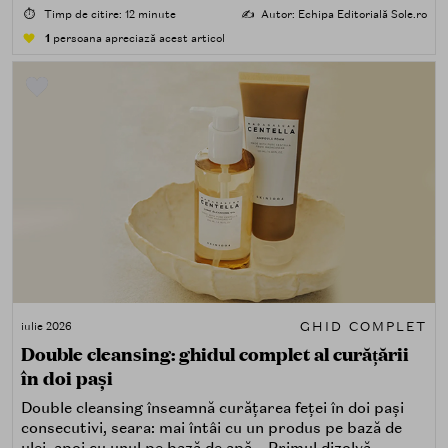
⏱️
Timp de citire: 12 minute
✍️
Autor: Echipa Editorială Sole.ro
1
persoana apreciază acest articol
GHID COMPLET
iulie 2026
Double cleansing: ghidul complet al curățării
în doi pași
Double cleansing înseamnă curățarea feței în doi pași
consecutivi, seara: mai întâi cu un produs pe bază de