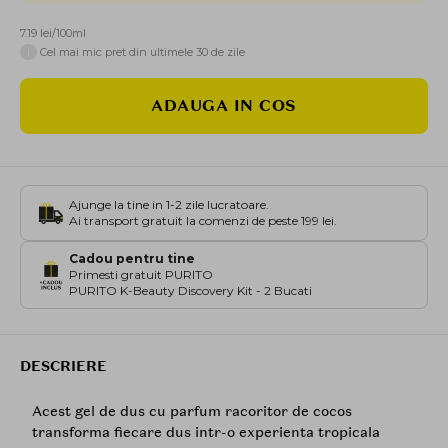
7.19 lei/100ml
i
Cel mai mic pret din ultimele 30 de zile
ADAUGA IN COS
Ajunge la tine in 1-2 zile lucratoare.
Ai transport gratuit la comenzi de peste 199 lei.
Cadou pentru tine
Primesti gratuit PURITO
PURITO K-Beauty Discovery Kit - 2 Bucati
DESCRIERE
Acest gel de dus cu parfum racoritor de cocos
transforma fiecare dus intr-o experienta tropicala