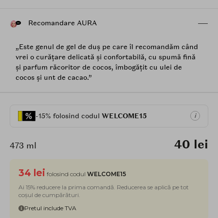
Recomandare AURA
„Este genul de gel de duș pe care îl recomandăm când
vrei o curățare delicată și confortabilă, cu spumă fină
și parfum răcoritor de cocos, îmbogățit cu ulei de
cocos și unt de cacao.”
-15% folosind codul
WELCOME15
i
40 lei
473 ml
34 lei
folosind codul
WELCOME15
Ai 15% reducere la prima comandă. Reducerea se aplică pe tot
coșul de cumpărături.
Pretul include TVA