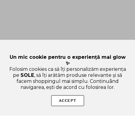
Un mic cookie pentru o experiență mai glow
✨
Folosim cookies ca să îți personalizăm experiența
pe
SOLE
, să îți arătăm produse relevante și să
facem shoppingul mai simplu. Continuând
navigarea, ești de acord cu folosirea lor.
Sperăm că ți-am răspuns la toate întrebările despre B.fresh A
Cococnut A Day, 473 ml - gel de dus formulat cu ulei de cocos si
ACCEPT
unt de cacao, care contribuie la mentinerea confortului pielii in
timpul curatarii. Dacă ai și alte curiozități, nu ezita să ne scrii!
ADAUGA IN COS