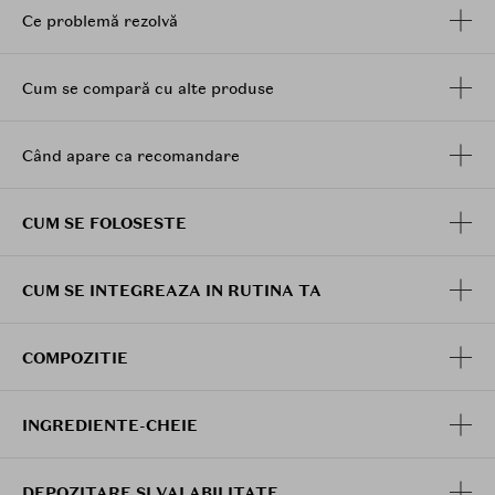
pielii.
Ce problemă rezolvă
Lasa pielea placut parfumata cu note racoritoare
de cocos.
Potrivit pentru utilizarea zilnica.
Cum se compară cu alte produse
Formula vegana si cruelty free.
Aplicati pe pielea umeda cu mainile sau un burete.
Când apare ca recomandare
Masati pana la formarea spumei. Clatiti bine cu apa.
CUM SE FOLOSESTE
CUM SE INTEGREAZA IN RUTINA TA
COMPOZITIE
INGREDIENTE-CHEIE
DEPOZITARE SI VALABILITATE