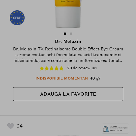
Dr. Melaxin
Dr. Melaxin TX Retinalsome Double Effect Eye Cream
- crema contur ochi formulata cu acid tranexamic si
niacinamida, care contribuie la uniformizarea tonului
pielii si la reducerea aspectului cearcanelor
20 de review-uri
pigmentare - 40 gr
40 gr
INDISPONIBIL MOMENTAN
ADAUGA LA FAVORITE
34