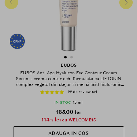
EUBOS
EUBOS Anti Age Hyaluron Eye Contour Cream
Serum - crema contur ochi formulata cu LIFTONIN
complex vegetal din stejar si mei si acid hialuronic
bioactiv, care contribuie la netezirea pielii si la
22 de review-uri
fixarea umiditatii in piele - 15 ml
15 ml
IN STOC
135.00
lei
114
lei
cu WELCOME15
.75
ADAUGA IN COS