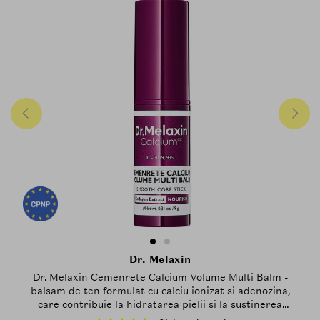
Dr. Melaxin
Dr. Melaxin Cemenrete Calcium Volume Multi Balm -
balsam de ten formulat cu calciu ionizat si adenozina,
care contribuie la hidratarea pielii si la sustinerea
fermitatii pielii, in special in zona delicata a ochilor si