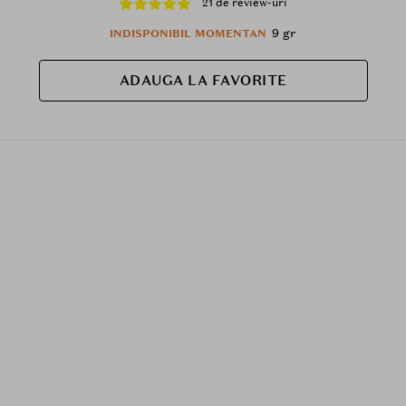
21 de review-uri
a liniilor de expresie - 9 gr
9 gr
INDISPONIBIL MOMENTAN
ADAUGA LA FAVORITE