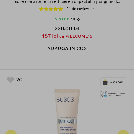
care contribuie la reducerea aspectului pungilor de
sub ochi si la diminuarea liniilor fine - 10 gr
24 de review-uri
10 gr
IN STOC
220.00
lei
187 lei
cu WELCOME15
ADAUGA IN COS
26