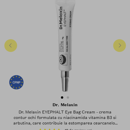
Dr. Melaxin
Dr. Melaxin EYEPHALT Eye Bag Cream - crema
contur ochi formulata cu niacinamida vitamina B3 si
arbutina, care contribuie la estomparea cearcanelor
si la uniformizarea tonului - 10 ml