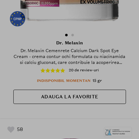
Dr. Melaxin
Dr. Melaxin Cemenrete Calcium Dark Spot Eye
Cream - crema contur ochi formulata cu niacinamida
si calciu gluconat, care contribuie la acoperirea
discreta a cearcanelor si la iluminarea zonei ochilor -
20 de review-uri
15 gr
15 gr
INDISPONIBIL MOMENTAN
ADAUGA LA FAVORITE
58