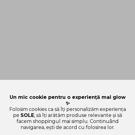
Un mic cookie pentru o experiență mai glow
✨
Folosim cookies ca să îți personalizăm experiența
pe
SOLE
, să îți arătăm produse relevante și să
facem shoppingul mai simplu. Continuând
navigarea, ești de acord cu folosirea lor.
Sperăm că ai găsit toate informațiile de care aveai nevoie