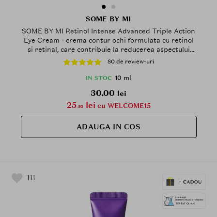
SOME BY MI
SOME BY MI Retinol Intense Advanced Triple Action
Eye Cream - crema contur ochi formulata cu retinol
si retinal, care contribuie la reducerea aspectului
liniilor fine si al ridurilor si la metinerea unui aspect
80 de review-uri
odihnit al zonei perioculare - 10 ml
10 ml
IN STOC
30.00
lei
25
lei
cu WELCOME15
.50
ADAUGA IN COS
111