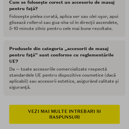
Cum se foloseşte corect un accesoriu de masaj
pentru faţă?
Foloseşte pielea curată, aplica ser sau ulei uşor, apoi
glisează rollerul sau gua-sha-ul în direcţii ascendete,
5-10 minute zilnic pentru cele mai bune rezultate.
Produsele din categoria „accesorii de masaj
pentru faţă” sunt conforme cu reglementările
UE?
Da — toate accesoriile comercializate respectă
standardele UE pentru dispozitive cosmetice (dacă
aplicabil) sau accesorii estetice, asigurând calitate și
siguranţă.
VEZI MAI MULTE INTREBARI SI
RASPUNSURI