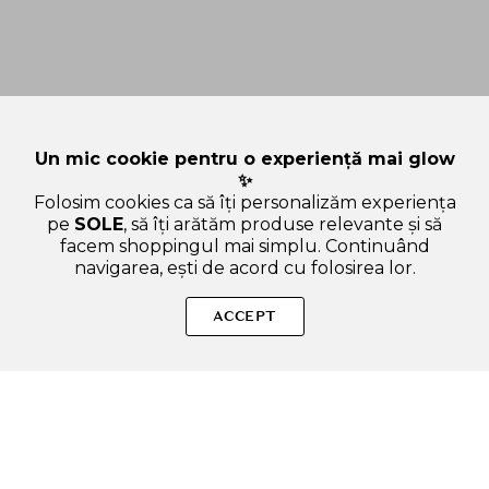
Un mic cookie pentru o experiență mai glow
✨
Folosim cookies ca să îți personalizăm experiența
pe
SOLE
, să îți arătăm produse relevante și să
facem shoppingul mai simplu. Continuând
navigarea, ești de acord cu folosirea lor.
Sperăm că ai găsit toate informațiile de care aveai nevoie
despre categoria Accesorii de masaj pentru fata. Dacă ai
ACCEPT
nevoie de ajutor în alegerea produsului potrivit, suntem aici
pentru tine!
SOLE – beauty fără zgomot.
Produse autentice, conforme UE, alese responsabil.