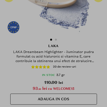
LAKA
LAKA Dreambeam Highlighter - iluminator pudra
formulat cu acid hialuronic si vitamina E, care
contribuie la obtinerea unui efect de stralucire
translucida si la mentinerea confortului pielii - 3.7 gr
20 de review-uri
- 03 Water Beam
3.7 gr
IN STOC
110.00
lei
93
lei
cu WELCOME15
.50
ADAUGA IN COS