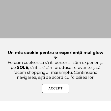
Un mic cookie pentru o experiență mai glow
✨
Folosim cookies ca să îți personalizăm experiența
pe
SOLE
, să îți arătăm produse relevante și să
facem shoppingul mai simplu. Continuând
navigarea, ești de acord cu folosirea lor.
Sperăm că ai găsit toate informațiile de care aveai nevoie
despre categoria Iluminatoare. Dacă ai nevoie de ajutor în
ACCEPT
alegerea produsului potrivit, suntem aici pentru tine!