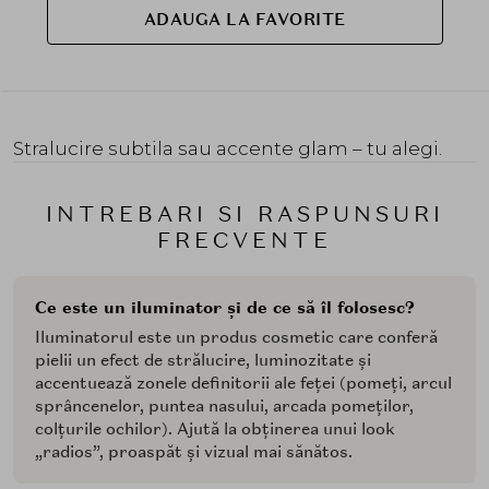
ADAUGA LA FAVORITE
Stralucire subtila sau accente glam – tu alegi.
INTREBARI SI RASPUNSURI
FRECVENTE
Ce este un iluminator și de ce să îl folosesc?
Iluminatorul este un produs cosmetic care conferă
pielii un efect de strălucire, luminozitate și
accentuează zonele definitorii ale feței (pomeți, arcul
sprâncenelor, puntea nasului, arcada pomeților,
colțurile ochilor). Ajută la obținerea unui look
„radios”, proaspăt și vizual mai sănătos.