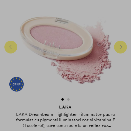
LAKA
LAKA Dreambeam Highlighter - iluminator pudra
formulat cu pigmenti iluminatori roz si vitamina E
(Tocoferol), care contribuie la un reflex roz
trandafiriu si la mentinerea confortului pe piele - 3.7