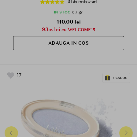
21 de review-uri
gr - 02 Pink Beam
3.7 gr
IN STOC
110.00
lei
93
lei
cu WELCOME15
.50
ADAUGA IN COS
17