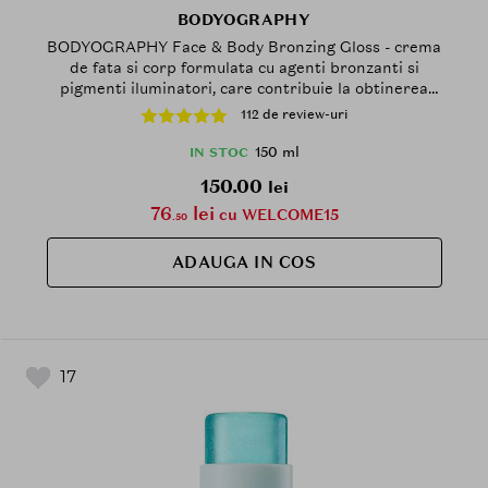
BODYOGRAPHY
BODYOGRAPHY Face & Body Bronzing Gloss - crema
de fata si corp formulata cu agenti bronzanti si
pigmenti iluminatori, care contribuie la obtinerea
unui aspect bronzat si la mentinerea stralucirii pielii
112 de review-uri
- 150 ml
150 ml
IN STOC
150.00
lei
76
lei
cu WELCOME15
.50
ADAUGA IN COS
17