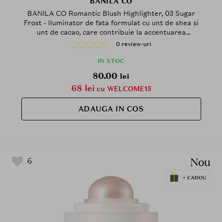
BANILA CO
BANILA CO Romantic Blush Highlighter, 03 Sugar
Frost - Iluminator de fata formulat cu unt de shea si
unt de cacao, care contribuie la accentuarea
pometilor si a punctelor inalte ale fetei printr-un
0 review-uri
finisaj stralucitor, proaspat si neted
IN STOC
80.00
lei
68 lei
cu WELCOME15
ADAUGA IN COS
Nou
6