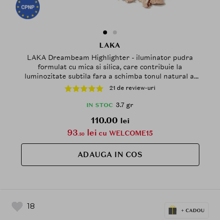
LAKA
LAKA Dreambeam Highlighter - iluminator pudra
formulat cu mica si silica, care contribuie la
luminozitate subtila fara a schimba tonul natural al
pielii - 3.7 gr - 01 Natural Beam
21 de review-uri
3.7 gr
IN STOC
110.00
lei
93
lei
cu WELCOME15
.50
ADAUGA IN COS
18