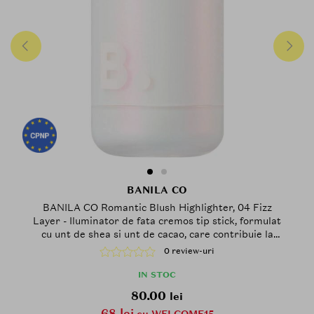
BANILA CO
BANILA CO Romantic Blush Highlighter, 04 Fizz
Layer - Iluminator de fata cremos tip stick, formulat
cu unt de shea si unt de cacao, care contribuie la
accentuarea pometilor si a punctelor inalte ale fetei
0 review-uri
printr-un finisaj luminos si neted
IN STOC
80.00
lei
68 lei
cu WELCOME15