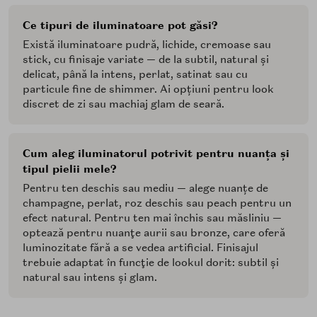
Ce tipuri de iluminatoare pot găsi?
Există iluminatoare pudră, lichide, cremoase sau
stick, cu finisaje variate — de la subtil, natural și
delicat, până la intens, perlat, satinat sau cu
particule fine de shimmer. Ai opțiuni pentru look
discret de zi sau machiaj glam de seară.
Cum aleg iluminatorul potrivit pentru nuanța și
tipul pielii mele?
Pentru ten deschis sau mediu — alege nuanțe de
champagne, perlat, roz deschis sau peach pentru un
efect natural. Pentru ten mai închis sau măsliniu —
optează pentru nuanţe aurii sau bronze, care oferă
luminozitate fără a se vedea artificial. Finisajul
trebuie adaptat în funcţie de lookul dorit: subtil și
natural sau intens și glam.