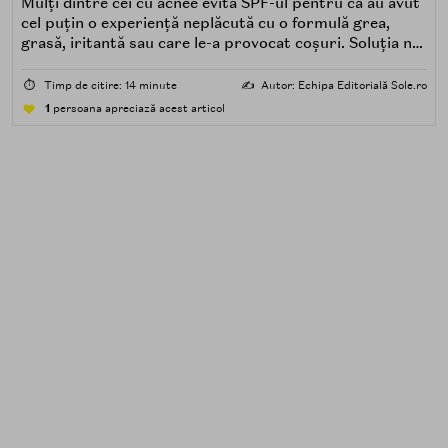
Mulți dintre cei cu acnee evită SPF-ul pentru că au avut
cel puțin o experiență neplăcută cu o formulă grea,
grasă, iritantă sau care le-a provocat coșuri. Soluția nu
este renunțarea la protecția solară, ci alegerea unei
formule potrivite pentru piele predispusă la acnee.
⏱️
Timp de citire: 14 minute
✍️
Autor: Echipa Editorială Sole.ro
1
persoana apreciază acest articol