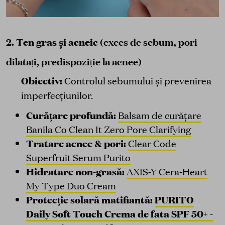
2. Ten gras și acneic
(exces de sebum, pori
dilatați, predispoziție la acnee)
Obiectiv:
Controlul sebumului și prevenirea
imperfecțiunilor.
Curățare profundă:
Balsam de curățare
Banila Co Clean It Zero Pore Clarifying
Tratare acnee & pori:
Clear Code
Superfruit Serum Purito
Hidratare non-grasă:
AXIS-Y Cera-Heart
My Type Duo Cream
Protecție solară matifiantă:
PURITO
Daily Soft Touch Crema de fata SPF 50+ -