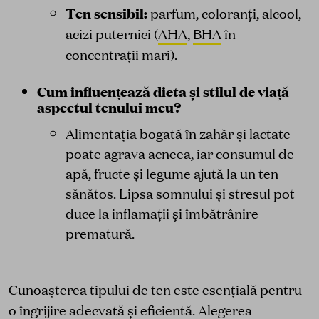
Ten sensibil:
parfum, coloranți, alcool,
acizi puternici (
AHA
,
BHA
în
concentrații mari).
Cum influențează dieta și stilul de viață
aspectul tenului meu?
Alimentația bogată în zahăr și lactate
poate agrava acneea, iar consumul de
apă, fructe și legume ajută la un ten
sănătos. Lipsa somnului și stresul pot
duce la inflamații și îmbătrânire
prematură.
Cunoașterea tipului de ten este esențială pentru
o îngrijire adecvată și eficientă. Alegerea