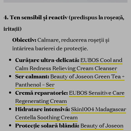
4. Ten sensibil și reactiv
(predispus la roșeață,
iritații)
Obiectiv:
Calmare, reducerea roșeții și
întărirea barierei de protecție.
Curățare ultra-delicată:
EUBOS Cool and
Calm Redness Relieving Cream Cleanser
Ser calmant:
Beauty of Joseon Green Tea +
Panthenol – Ser
Cremă reparatorie:
EUBOS Sensitive Care
Regenerating Cream
Hidratare intensivă:
Skin1004 Madagascar
Centella Soothing Cream
Protecție solară blândă:
Beauty of Joseon