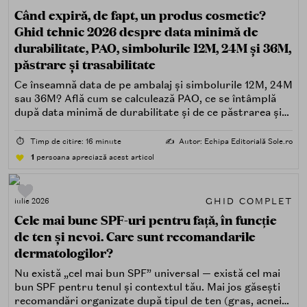
Când expiră, de fapt, un produs cosmetic?
Ghid tehnic 2026 despre data minimă de
durabilitate, PAO, simbolurile 12M, 24M și 36M,
păstrare și trasabilitate
Ce înseamnă data de pe ambalaj și simbolurile 12M, 24M
sau 36M? Află cum se calculează PAO, ce se întâmplă
după data minimă de durabilitate și de ce păstrarea și
trasabilitatea sunt esențiale.
⏱️
Timp de citire: 16 minute
✍️
Autor: Echipa Editorială Sole.ro
1
persoana apreciază acest articol
GHID COMPLET
iulie 2026
Cele mai bune SPF-uri pentru față, în funcție
de ten și nevoi. Care sunt recomandarile
dermatologilor?
Nu există „cel mai bun SPF” universal — există cel mai
bun SPF pentru tenul și contextul tău. Mai jos găsești
recomandări organizate după tipul de ten (gras, acneic,