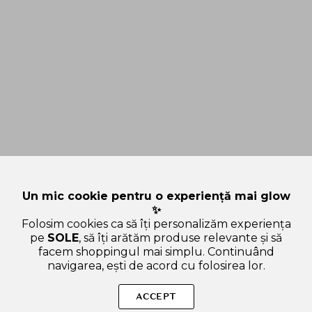
Un mic cookie pentru o experiență mai glow
✨
Folosim cookies ca să îți personalizăm experiența
pe
SOLE
, să îți arătăm produse relevante și să
facem shoppingul mai simplu. Continuând
navigarea, ești de acord cu folosirea lor.
Sperăm că articolul ți-a fost util și ți-a răspuns la toate
întrebările legate de Ghid complet al tipurilor de ten: Cum să
ACCEPT
îți identifici și îngrijești corect tenul. Dacă mai ai curiozități sau