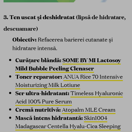
3. Ten uscat și deshidratat
(lipsă de hidratare,
descuamare)
Obiectiv:
Refacerea barierei cutanate și
hidratare intensă.
Curățare blândă:
SOME BY MI Lactosoy
Mild Bubble Peeling Clenaser
Toner reparator:
ANUA Rice 70 Intensive
Moisturizing Milk Lotiune
Ser ultra-hidratant:
Timeless Hyaluronic
Acid 100% Pure Serum
Cremă nutritivă:
Atopalm MLE Cream
Mască intens hidratantă:
Skin1004
Madagascar Centella Hyalu-Cica Sleeping