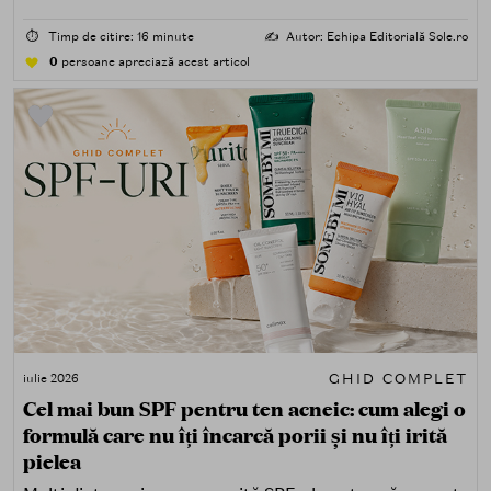
uscat, sensibil) și după nevoi specifice (fără white cast,
rezistență la apă, compatibilitate cu machiajul, filtre
⏱️
Timp de citire: 16 minute
✍️
Autor: Echipa Editorială Sole.ro
minerale, chimice sau hibride).
0
persoane apreciază acest articol
GHID COMPLET
iulie 2026
Cel mai bun SPF pentru ten acneic: cum alegi o
formulă care nu îți încarcă porii și nu îți irită
pielea