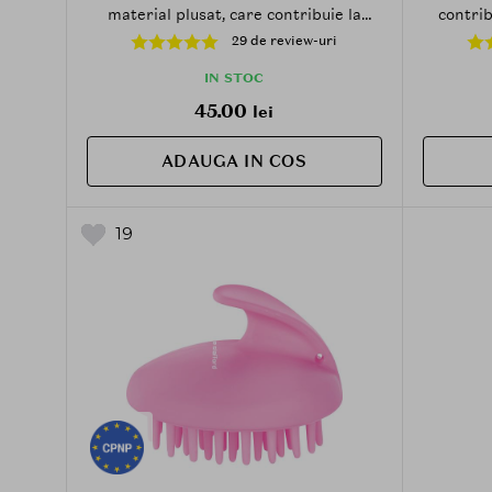
material plusat, care contribuie la
contrib
prinderea parului in timpul
uscare a 
29 de review-uri
demachierii si la metinerea confortului
stran
in rutina de beauty
IN STOC
45.00
lei
ADAUGA IN COS
19