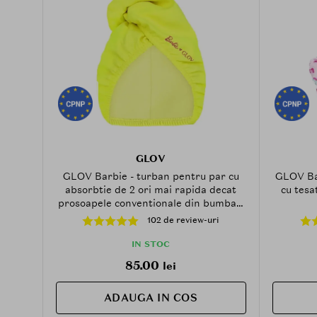
GLOV
GLOV Barbie - turban pentru par cu
GLOV Bar
absorbtie de 2 ori mai rapida decat
cu tesa
prosoapele conventionale din bumbac,
ideal pentru calatorii, sala, machiaj si
102 de review-uri
rutina de ingrijire a pielii - Lime
IN STOC
85.00
lei
ADAUGA IN COS