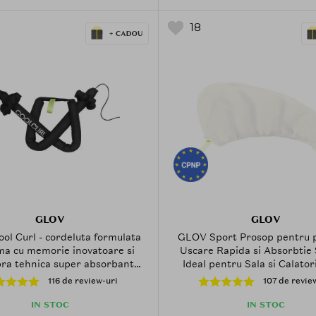
18
GLOV
GLOV
l Curl - cordeluta formulata
GLOV Sport Prosop pentru p
ma cu memorie inovatoare si
Uscare Rapida si Absorbtie 
bra tehnica super absorbanta
Ideal pentru Sala si Calatori
pentru coafarea parului fara
116 de review-uri
107 de revie
caldura - Black
IN STOC
IN STOC