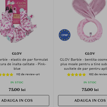
GLOV
GLOV
bie - elastic de par formulat
GLOV Barbie - bentita cosme
tura de inalta calitate - Pink-
plus moale pentru a tine sub
blue
suvitele de par pentru apl
machiajului si a rutinelor de in
112 de review-uri
102 de revie
domiciliu
IN STOC
IN STOC
75.00
75.00
lei
lei
ADAUGA IN COS
ADAUGA IN COS