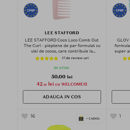
LEE STAFFORD
LEE STAFFORD Coco Loco Comb Out
GLOV 
The Curl - pieptene de par formulat cu
formula
ulei de cocos, care contribuie la
super a
separarea buclelor create cu
absorbti
17 de review-uri
ondulatorul si la metinerea aspectului
metine
neted al parului
IN STOC
50.00
lei
42
lei
cu WELCOME15
.50
ADAUGA IN COS
16
1