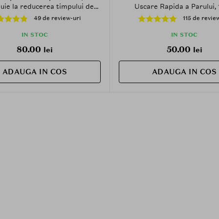
uie la reducerea timpului de
Uscare Rapida a Parului, 
parului si la metinerea parului
49 de review-uri
115 de revie
s in timpul ritualurilor de
curatare
IN STOC
IN STOC
80.00
50.00
lei
lei
ADAUGA IN COS
ADAUGA IN COS