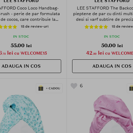
LEE STAFFORD
LEE STAFFORD
AFFORD Coco Loco Handbag-
LEE STAFFORD The Backco
rush - perie de par formulata
pieptene de par cu dinti multip
i de cocos, care contribuie la
desi si varf subtire de preciz
carea parului, la reducerea
contribuie la taparea parulu
18 de review-uri
18 de review
ii si la netezirea firelor rebele
separarea suvitelor pentru c
retusuri rapide pe parcursul
carari definite
IN STOC
IN STOC
zilei
55.00
50.00
lei
lei
6
lei
42
lei
cu WELCOME15
cu WELCOME
.75
.50
ADAUGA IN COS
ADAUGA IN COS
6