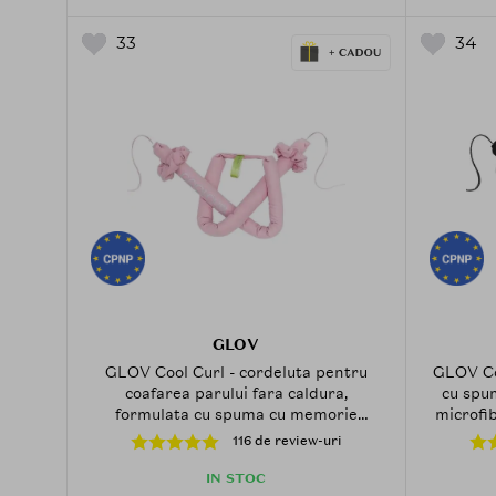
33
34
GLOV
GLOV Cool Curl - cordeluta pentru
GLOV Coo
coafarea parului fara caldura,
cu spu
formulata cu spuma cu memorie
microfi
inovatoare si microfibra tehnica
GLOV, 
116 de review-uri
absorbanta GLOV - Pink
IN STOC