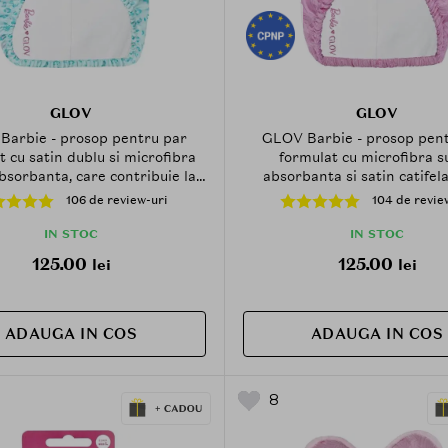
GLOV
GLOV
Barbie - prosop pentru par
GLOV Barbie - prosop pent
t cu satin dublu si microfibra
formulat cu microfibra s
bsorbanta, care contribuie la
absorbanta si satin catifela
a excesului de umiditate si la
contribuie la uscarea parulu
106 de review-uri
104 de revie
rea parului uscat dupa dus -
mentinerea aspectului mata
Blue
dus
IN STOC
IN STOC
125.00
125.00
lei
lei
ADAUGA IN COS
ADAUGA IN COS
8