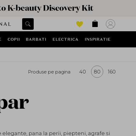
NAL
E
COPII
BARBATI
ELECTRICA
INSPIRATIE
Produse pe pagina
40
80
160
par
e elegante, pana la perii, piepteni, agrafe si