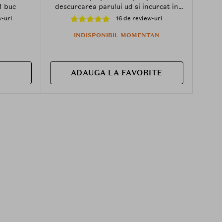
1 buc
descurcarea parului ud si incurcat in
timpul dusului si pentru distribuirea
w-uri
16 de review-uri
uniforma a balsamului sau mastii pe
lungimi si varfuri
INDISPONIBIL MOMENTAN
ADAUGA LA FAVORITE