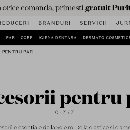
REDUCERI
BRANDURI
SERVICII
JUR
J
PAR
CORP
IGIENA DENTARA
DERMATO COSMETIC
I PENTRU PAR
cesorii pentru 
0 - 21 / 21
soriile esentiale de la Sole.ro. De la elastice si clam