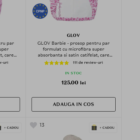
GLOV
ru par
GLOV Barbie - prosop pentru par
uper
formulat cu microfibra super
t, care
absorbanta si satin catifelat, care
i si la
contribuie la absorbtia excesului de
w-uri
111 de review-uri
sos dupa
umiditate si la metinerea parului uscat
si matasos dupa dus - Pink
IN STOC
125.00
lei
ADAUGA IN COS
13