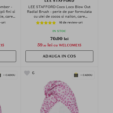
LEE STAFFORD
mber -
LEE STAFFORD Coco Loco Blow Out
li fini si
Radial Brush - perie de par formulata
ie, care
cu ulei de cocos si nailon, care
i si la
contribuie la coafarea rapida si la
-uri
16 de review-uri
rearea de
mentinerea unui finisaj neted fara
electrizare
IN STOC
70.00
lei
59
lei
15
cu WELCOME15
.50
ADAUGA IN COS
6