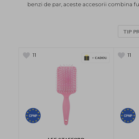
benzi de par, aceste accesorii combina func
TIP P
11
11