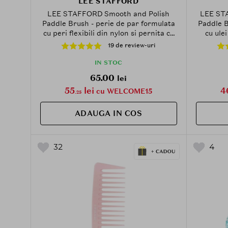
LEE STAFFORD
LEE STAFFORD Smooth and Polish
LEE ST
Paddle Brush - perie de par formulata
Paddle B
cu peri flexibili din nylon si pernita cu
cu ule
aer, care contribuie la descurcarea
descur
19 de review-uri
parului umed sau uscat si la
electrizar
mentinerea confortului in timpul
pentru 
IN STOC
perierii
65.00
lei
55
lei
4
cu WELCOME15
.25
ADAUGA IN COS
32
4