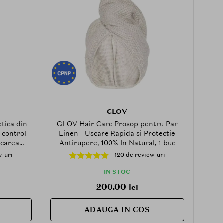
GLOV
tica din
GLOV Hair Care Prosop pentru Par
 control
Linen - Uscare Rapida si Protectie
icarea
Antirupere, 100% In Natural, 1 buc
grijire la
w-uri
120 de review-uri
IN STOC
200.00
lei
ADAUGA IN COS