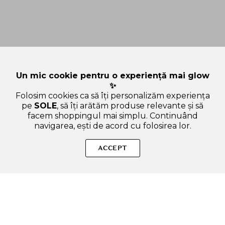
Un mic cookie pentru o experiență mai glow
✨
Folosim cookies ca să îți personalizăm experiența
pe
SOLE
, să îți arătăm produse relevante și să
facem shoppingul mai simplu. Continuând
navigarea, ești de acord cu folosirea lor.
Sperăm că ai găsit toate informațiile de care aveai nevoie
despre categoria Chiloti menstruali. Dacă ai nevoie de ajutor în
ACCEPT
alegerea produsului potrivit, suntem aici pentru tine!
SOLE – beauty fără zgomot.
Produse autentice, conforme UE, alese responsabil.