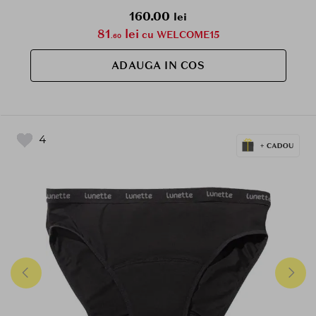
160.00
lei
81
lei
cu WELCOME15
.60
ADAUGA IN COS
4