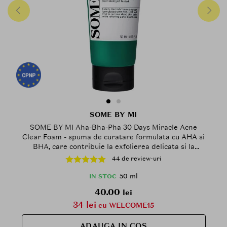
SOME BY MI
SOME BY MI Aha-Bha-Pha 30 Days Miracle Acne
Clear Foam - spuma de curatare formulata cu AHA si
BHA, care contribuie la exfolierea delicata si la
curatarea porilor in profunzime - 50 ml
44 de review-uri
50 ml
IN STOC
40.00
lei
34 lei
cu WELCOME15
ADAUGA IN COS