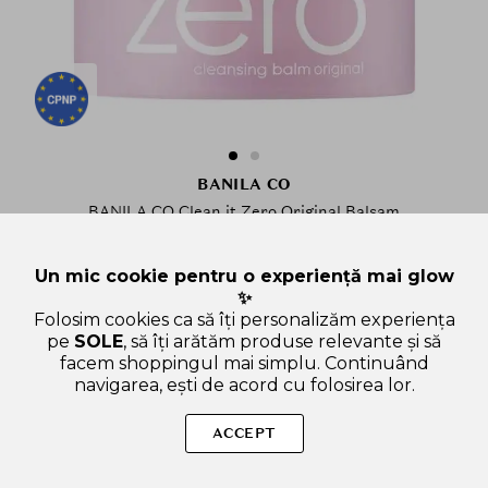
BANILA CO
BANILA CO Clean it Zero Original Balsam
Demachiant - Curatare Profunda si Hidratare, 25 ml
Un mic cookie pentru o experiență mai glow
94 de review-uri
✨
25 ml
IN STOC
Folosim cookies ca să îți personalizăm experiența
pe
SOLE
, să îți arătăm produse relevante și să
50.00
lei
facem shoppingul mai simplu. Continuând
42
lei
cu WELCOME15
navigarea, ești de acord cu folosirea lor.
.50
ADAUGA IN COS
ACCEPT