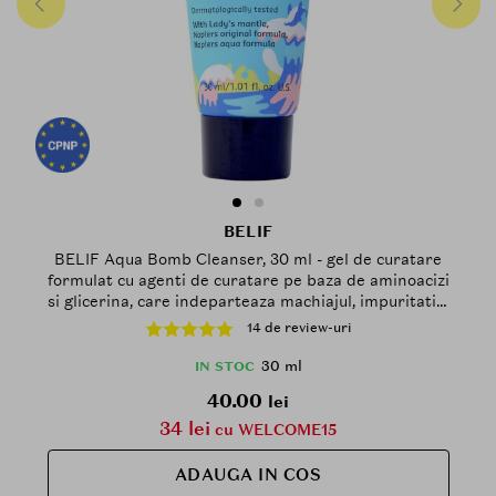
BELIF
BELIF Aqua Bomb Cleanser, 30 ml - gel de curatare
formulat cu agenti de curatare pe baza de aminoacizi
si glicerina, care indeparteaza machiajul, impuritatile
si excesul de sebum si la metinerea confortului pielii
14 de review-uri
fara senzatie de uscaciune sau piele care tine, format
travel-size
30 ml
IN STOC
40.00
lei
34 lei
cu WELCOME15
ADAUGA IN COS