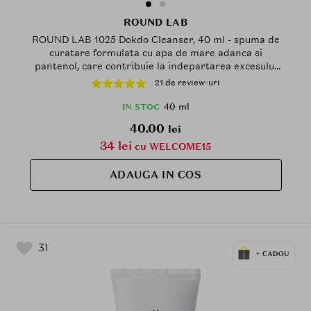
ROUND LAB
ROUND LAB 1025 Dokdo Cleanser, 40 ml - spuma de
curatare formulata cu apa de mare adanca si
pantenol, care contribuie la indepartarea excesului
de sebum, impuritatilor si reziduurilor de machiaj si
21 de review-uri
la mentinerea hidratarii pielii dupa spalare
40 ml
IN STOC
40.00
lei
34 lei
cu WELCOME15
ADAUGA IN COS
31