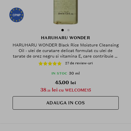
HARUHARU WONDER
HARUHARU WONDER Black Rice Moisture Cleansing
Oil - ulei de curatare delicat formulat cu ulei de
tarate de orez negru si vitamina E, care contribuie la
indepartarea machiajului si impuritatilor zilnice si la
27 de review-uri
mentinerea hidratarii pielii - 30 ml
30 ml
IN STOC
45.00
lei
38
lei
cu WELCOME15
.25
ADAUGA IN COS