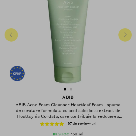
ABIB
ABIB Acne Foam Cleanser Heartleaf Foam - spuma
de curatare formulata cu acid salicilic si extract de
Houttuynia Cordata, care contribuie la reducerea
rosetii si la prevenirea formarii punctelor negre si a
97 de review-uri
comedoanelor - 150 ml
150 ml
IN STOC