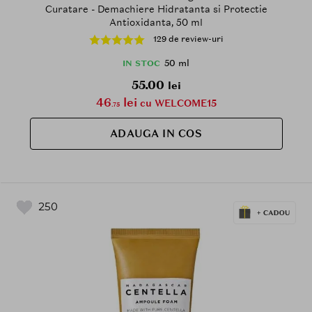
Curatare - Demachiere Hidratanta si Protectie
Antioxidanta, 50 ml
129 de review-uri
50 ml
IN STOC
55.00
lei
46
lei
cu WELCOME15
.75
ADAUGA IN COS
250