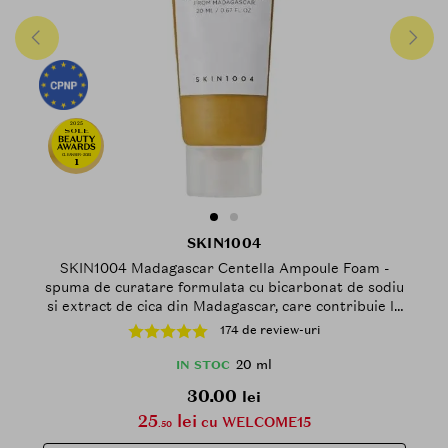
2025
CLEANSER-2025
1
SKIN1004
SKIN1004 Madagascar Centella Ampoule Foam -
spuma de curatare formulata cu bicarbonat de sodiu
si extract de cica din Madagascar, care contribuie la
curatarea in profunzime a pielii si la mentinerea
174 de review-uri
confortului cutanat - 20 ml
20 ml
IN STOC
30.00
lei
25
lei
cu WELCOME15
.50