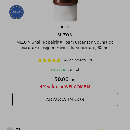
MIZON
MIZON Snail Repairing Foam Cleanser Spuma de
curatare - regenerare si luminozitate, 60 ml
47 de review-uri
60 ml
IN STOC
50.00
lei
42
lei
cu WELCOME15
.50
ADAUGA IN COS
71