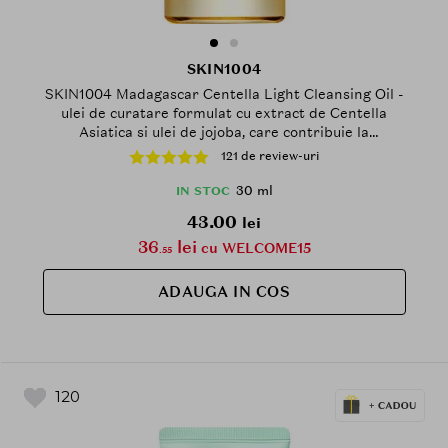
SKIN1004
SKIN1004 Madagascar Centella Light Cleansing Oil -
ulei de curatare formulat cu extract de Centella
Asiatica si ulei de jojoba, care contribuie la
indepartarea machiajului, murdariei, uleiurilor si
121 de review-uri
cremelor de protectie solara si la mentinerea
confortului cutanat - 30 ml
30 ml
IN STOC
43.00
lei
36
lei
cu WELCOME15
.55
ADAUGA IN COS
120