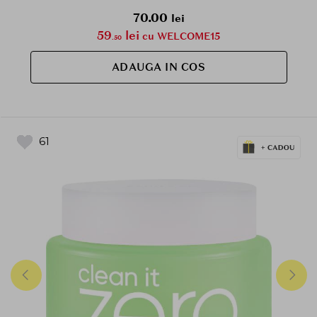
70.00
lei
59
lei
cu WELCOME15
.50
ADAUGA IN COS
61