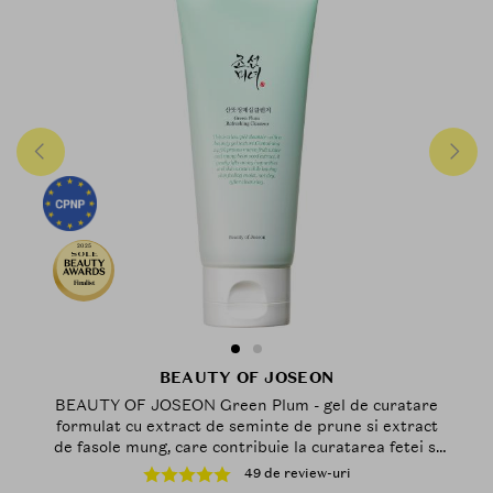
2025
Finalist
BEAUTY OF JOSEON
BEAUTY OF JOSEON Green Plum - gel de curatare
formulat cu extract de seminte de prune si extract
de fasole mung, care contribuie la curatarea fetei si
la mentinerea barierei naturale a pielii - 100 ml
49 de review-uri