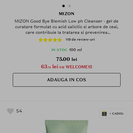
MIZON
MIZON Good Bye Blemish Low ph Cleanser - gel de
curatare formulat cu acid salicilic si arbore de ceai,
care contribuie la tratarea si prevenirea
imperfectiunilor pielii, cum ar fi acneea si punctele
119 de review-uri
negre, si la metinerea echilibrului natural al pielii -
100 ml
100 ml
IN STOC
75.00
lei
63
lei
cu WELCOME15
.75
ADAUGA IN COS
54