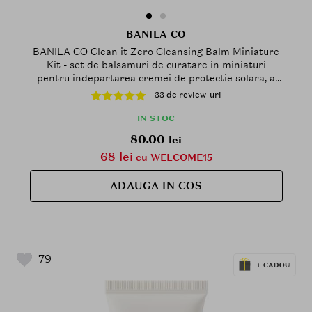
BANILA CO
BANILA CO Clean it Zero Cleansing Balm Miniature
Kit - set de balsamuri de curatare in miniaturi
pentru indepartarea cremei de protectie solara, a
machiajului si a impuritatilor, formulat cu extract de
33 de review-uri
tea tree si acid salicilic, care contribuie la curatarea
porilor in profunzime si la reducerea excesului de
IN STOC
sebum
80.00
lei
68 lei
cu WELCOME15
ADAUGA IN COS
79