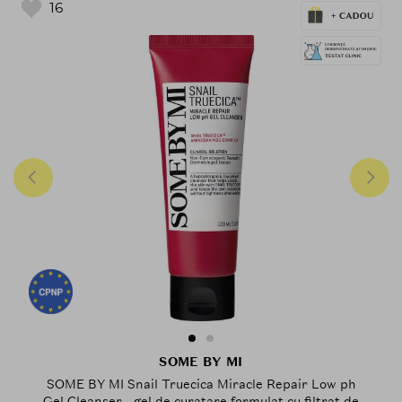
16
SOME BY MI
SOME BY MI Snail Truecica Miracle Repair Low ph
Gel Cleanser - gel de curatare formulat cu filtrat de