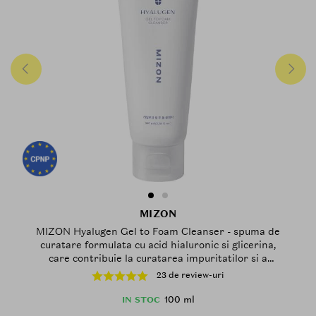
MIZON
MIZON Hyalugen Gel to Foam Cleanser - spuma de
curatare formulata cu acid hialuronic si glicerina,
care contribuie la curatarea impuritatilor si a
urmelor de sebum si la metinerea hidratarii pielii -
23 de review-uri
100 ml
100 ml
IN STOC