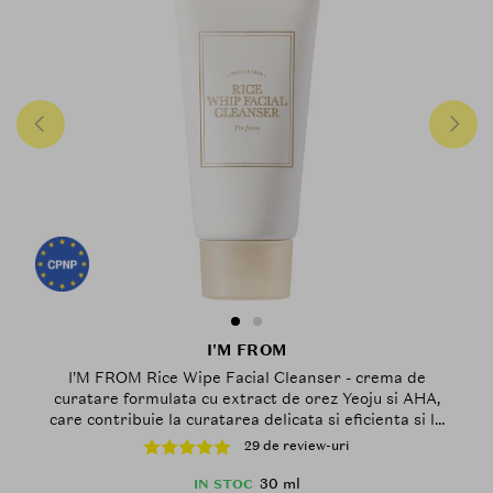
I'M FROM
I'M FROM Rice Wipe Facial Cleanser - crema de
curatare formulata cu extract de orez Yeoju si AHA,
care contribuie la curatarea delicata si eficienta si la
metinerea pielii hidratate in timpul calatoriilor - 30
29 de review-uri
ml
30 ml
IN STOC