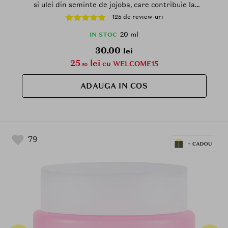
si ulei din seminte de jojoba, care contribuie la
indepartarea machiajului si a sebumului si la
125 de review-uri
mentinerea pielii curate - 20 ml
20 ml
IN STOC
30.00
lei
25
lei
cu WELCOME15
.50
ADAUGA IN COS
79