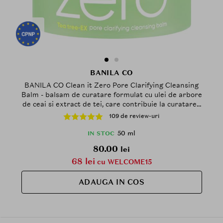
BANILA CO
BANILA CO Clean it Zero Pore Clarifying Cleansing
Balm - balsam de curatare formulat cu ulei de arbore
de ceai si extract de tei, care contribuie la curatarea
in profunzime a porilor si la mentinerea pielii mai
109 de review-uri
curate si mai luminoase - 50 ml
50 ml
IN STOC
80.00
lei
68 lei
cu WELCOME15
ADAUGA IN COS