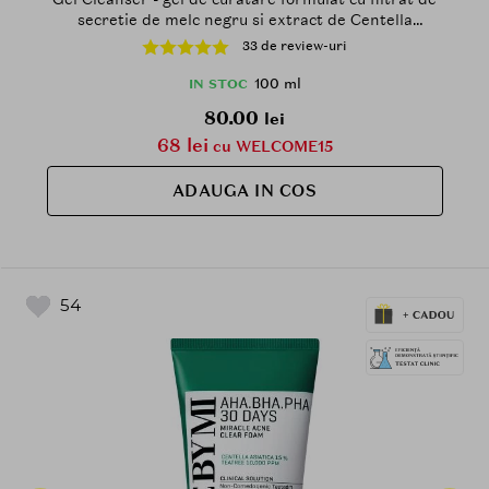
secretie de melc negru si extract de Centella
Asiatica, care contribuie la curatarea impuritatilor si
33 de review-uri
excesului de sebum si la metinerea echilibrului
natural al pielii - 100 ml
100 ml
IN STOC
80.00
lei
68 lei
cu WELCOME15
ADAUGA IN COS
54