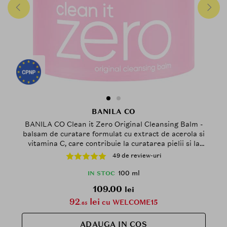
BANILA CO
BANILA CO Clean it Zero Original Cleansing Balm -
balsam de curatare formulat cu extract de acerola si
vitamina C, care contribuie la curatarea pielii si la
mentinerea luminozitatii tenului - 100 ml
49 de review-uri
100 ml
IN STOC
109.00
lei
92
lei
cu WELCOME15
.65
ADAUGA IN COS