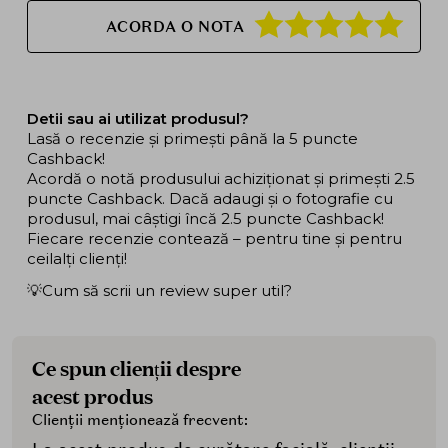
ACORDA O NOTA
Detii sau ai utilizat produsul?
Lasă o recenzie și primești până la 5 puncte
Cashback!
Acordă o notă produsului achiziționat și primești 2.5
puncte Cashback. Dacă adaugi și o fotografie cu
produsul, mai câștigi încă 2.5 puncte Cashback!
Fiecare recenzie contează – pentru tine și pentru
ceilalți clienți!
💡Cum să scrii un review super util?
Ce spun clienții despre
acest produs
Clienții menționează frecvent: