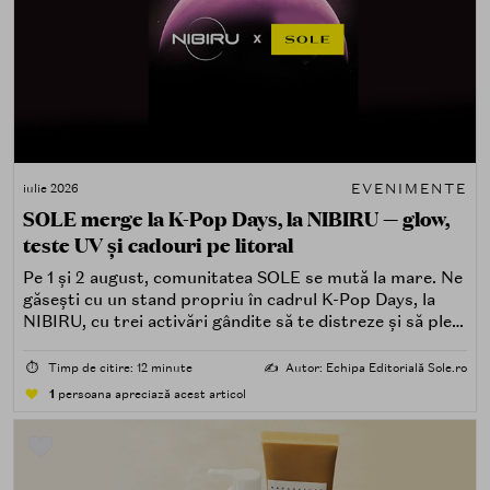
EVENIMENTE
iulie 2026
SOLE merge la K-Pop Days, la NIBIRU — glow,
teste UV și cadouri pe litoral
Pe 1 și 2 august, comunitatea SOLE se mută la mare. Ne
găsești cu un stand propriu în cadrul K-Pop Days, la
NIBIRU, cu trei activări gândite să te distreze și să pleci
acasă cu ceva în plus.
⏱️
Timp de citire: 12 minute
✍️
Autor: Echipa Editorială Sole.ro
1
persoana apreciază acest articol