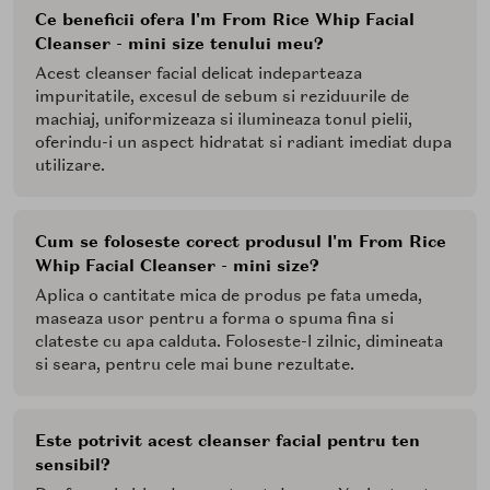
Ce beneficii ofera I'm From Rice Whip Facial
Cleanser - mini size tenului meu?
Acest cleanser facial delicat indeparteaza
impuritatile, excesul de sebum si reziduurile de
machiaj, uniformizeaza si ilumineaza tonul pielii,
oferindu-i un aspect hidratat si radiant imediat dupa
utilizare.
Cum se foloseste corect produsul I'm From Rice
Whip Facial Cleanser - mini size?
Aplica o cantitate mica de produs pe fata umeda,
maseaza usor pentru a forma o spuma fina si
clateste cu apa calduta. Foloseste-l zilnic, dimineata
si seara, pentru cele mai bune rezultate.
Este potrivit acest cleanser facial pentru ten
sensibil?