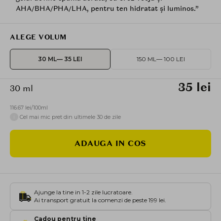
AHA/BHA/PHA/LHA, pentru ten hidratat și luminos.”
ALEGE VOLUM
30 ML
— 35 LEI
150 ML
— 100 LEI
35 lei
30 ml
116.67 lei/100ml
i
Cel mai mic pret din ultimele 30 de zile
ADAUGA IN COS
Ajunge la tine in 1-2 zile lucratoare.
Ai transport gratuit la comenzi de peste 199 lei.
Cadou pentru tine