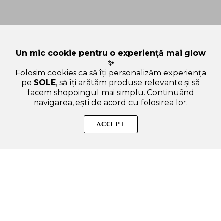
Un mic cookie pentru o experiență mai glow
✨
Folosim cookies ca să îți personalizăm experiența
pe
SOLE
, să îți arătăm produse relevante și să
facem shoppingul mai simplu. Continuând
navigarea, ești de acord cu folosirea lor.
Sperăm că ți-am răspuns la toate întrebările despre I'M FROM
Rice Wipe Facial Cleanser - crema de curatare formulata cu
ACCEPT
extract de orez Yeoju si AHA, care contribuie la curatarea
delicata si eficienta si la metinerea pielii hidratate in timpul
calatoriilor - 30 ml. Dacă ai și alte curiozități, nu ezita să ne
scrii!
ADAUGA IN COS
SOLE – beauty fără zgomot.
Produse autentice, conforme UE, alese responsabil.