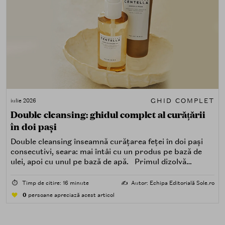
GHID COMPLET
iulie 2026
Double cleansing: ghidul complet al curățării
în doi pași
Double cleansing înseamnă curățarea feței în doi pași
consecutivi, seara: mai întâi cu un produs pe bază de
ulei, apoi cu unul pe bază de apă. Primul dizolvă
impuritățile grase — SPF, machiaj, sebum, particule de
poluare. Al doilea îndepărtează impuritățile solubile în
⏱️
Timp de citire: 16 minute
✍️
Autor: Echipa Editorială Sole.ro
apă — transpirație, praf, reziduuri.
0
persoane apreciază acest articol