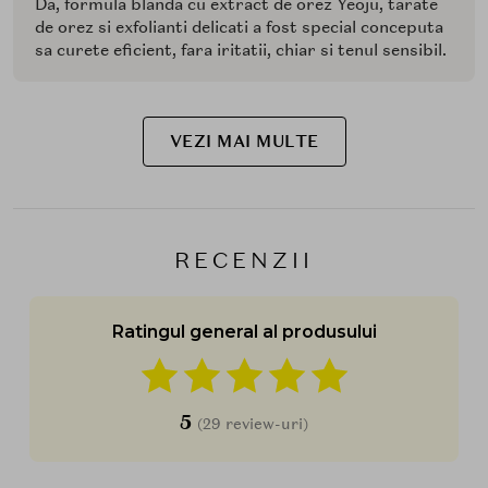
Da, formula blanda cu extract de orez Yeoju, tarate
de orez si exfolianti delicati a fost special conceputa
sa curete eficient, fara iritatii, chiar si tenul sensibil.
VEZI MAI MULTE
RECENZII
Ratingul general al produsului
5
(29 review-uri)