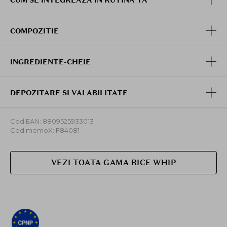
maseaza pentru a crea suficienta spuma. Clateste cu
apa calduta.
COMPOZITIE
INGREDIENTE-CHEIE
DEPOZITARE SI VALABILITATE
Cod EAN: 8809525933013
Cod memoX: F84081
VEZI TOATA GAMA RICE WHIP