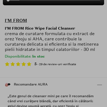
I'M FROM
I'M FROM Rice Wipe Facial Cleanser
crema de curatare formulata cu extract de
orez Yeoju si AHA, care contribuie la
curatarea delicata si eficienta si la metinerea
pielii hidratate in timpul calatoriilor - 30 ml
Disponibilitate:
In stoc
5
- 29 de review-uri verificate
Recomandare AURA
„Este genul de cleanser mini pe care îl recomandăm
când vrei curățare blândă, dar eficientă în călătorii:
gelul devine spumă aerată, cu orez Yeoju și