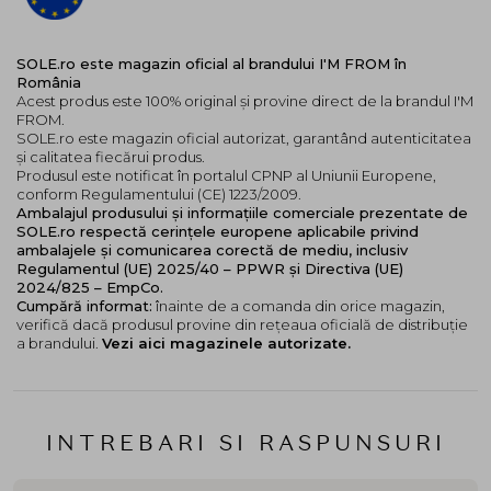
SOLE.ro este magazin oficial al brandului I'M FROM în
România
Acest produs este 100% original și provine direct de la brandul I'M
FROM.
SOLE.ro este magazin oficial autorizat, garantând autenticitatea
și calitatea fiecărui produs.
Produsul este notificat în portalul CPNP al Uniunii Europene,
conform Regulamentului (CE) 1223/2009.
Ambalajul produsului și informațiile comerciale prezentate de
SOLE.ro respectă cerințele europene aplicabile privind
ambalajele și comunicarea corectă de mediu, inclusiv
Regulamentul (UE) 2025/40 – PPWR și Directiva (UE)
2024/825 – EmpCo.
Cumpără informat:
înainte de a comanda din orice magazin,
verifică dacă produsul provine din rețeaua oficială de distribuție
a brandului.
Vezi aici magazinele autorizate.
INTREBARI SI RASPUNSURI