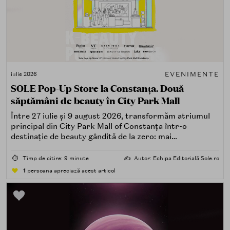
EVENIMENTE
iulie 2026
SOLE Pop-Up Store la Constanța. Două
săptămâni de beauty în City Park Mall
Între 27 iulie și 9 august 2026, transformăm atriumul
principal din City Park Mall of Constanța într-o
destinație de beauty gândită de la zero: mai
spectaculoasă, mai interactivă și mai aproape de felul în
care îți place, de fapt, să descoperi produse — testând,
⏱️
Timp de citire: 9 minute
✍️
Autor: Echipa Editorială Sole.ro
atingând, comparând, întrebând.
1
persoana apreciază acest articol