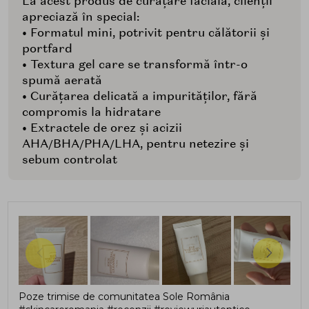
La acest produs de curățare facială, clienții
apreciază în special:
• Formatul mini, potrivit pentru călătorii și
portfard
• Textura gel care se transformă într-o
spumă aerată
• Curățarea delicată a impurităților, fără
compromis la hidratare
• Extractele de orez și acizii
AHA/BHA/PHA/LHA, pentru netezire și
sebum controlat
Poze trimise de comunitatea Sole România