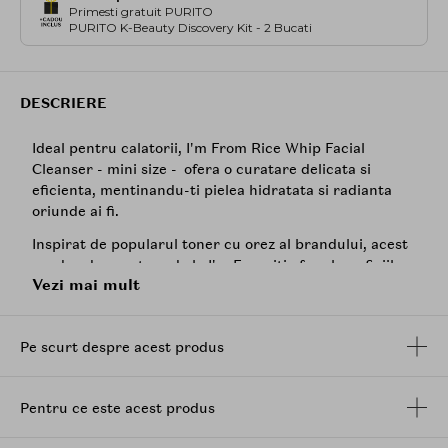
Primesti gratuit PURITO
PURITO K-Beauty Discovery Kit - 2 Bucati
DESCRIERE
Ideal pentru calatorii, I'm From Rice Whip Facial
Cleanser - mini size - ofera o curatare delicata si
eficienta, mentinandu-ti pielea hidratata si radianta
oriunde ai fi.
Inspirat de popularul toner cu orez al brandului, acest
produs de curatare de la I'm From iti ofera beneficiile
Vezi mai mult
apei de orez intr-o formula inovatoare, care se
transforma dintr-un gel fin intr-o spuma aerata,
pentru o curatare blanda si eficienta.
Pe scurt despre acest produs
Imbogatit cu extracte de orez Yeoju si tarate de orez,
acesta indeparteaza impuritatile fara a compromite
hidratarea pielii, lasand-o catifelata si luminoasa in
Pentru ce este acest produs
timp ce acizii
AHA
,
BHA
, PHA si LHA exfoliaza
si controleaza sebumul, asigurand o textura neteda a