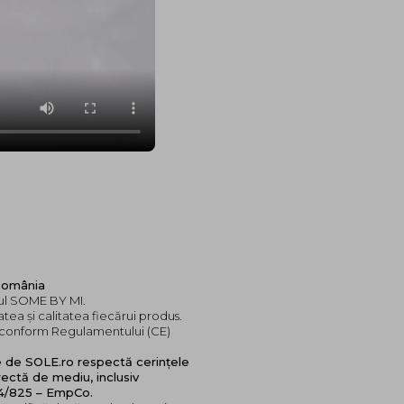
 România
dul SOME BY MI.
tea și calitatea fiecărui produs.
e, conform Regulamentului (CE)
e de SOLE.ro respectă cerințele
ectă de mediu, inclusiv
24/825 – EmpCo.