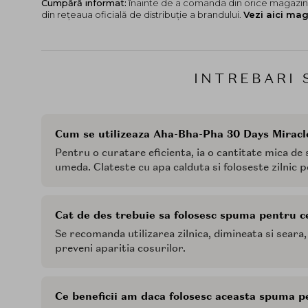
Cumpără informat:
înainte de a comanda din orice magazin,
din rețeaua oficială de distribuție a brandului.
Vezi aici mag
INTREBARI 
Cum se utilizeaza Aha-Bha-Pha 30 Days Miracl
Pentru o curatare eficienta, ia o cantitate mica de
umeda. Clateste cu apa calduta si foloseste zilnic 
Cat de des trebuie sa folosesc spuma pentru c
Se recomanda utilizarea zilnica, dimineata si seara
preveni aparitia cosurilor.
Ce beneficii am daca folosesc aceasta spuma p