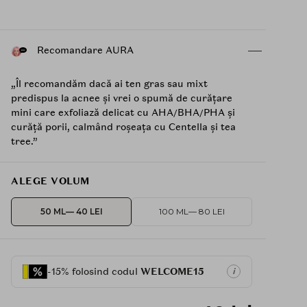
Recomandare AURA
„Îl recomandăm dacă ai ten gras sau mixt
predispus la acnee și vrei o spumă de curățare
mini care exfoliază delicat cu AHA/BHA/PHA și
curăță porii, calmând roșeața cu Centella și tea
tree.”
ALEGE VOLUM
50 ML
— 40 LEI
100 ML
— 80 LEI
-15% folosind codul
WELCOME15
i