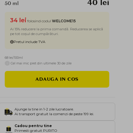
40 lei
50 ml
34 lei
folosind codul
WELCOME15
Ai 15% reducere la prima comandă. Reducerea se aplică
pe tot coșul de cumpărături.
Pretul include TVA
68 lei/100ml
i
Cel mai mic pret din ultimele 30 de zile
ADAUGA IN COS
Ajunge la tine in 1-2 zile lucratoare.
Ai transport gratuit la comenzi de peste 199 lei.
Cadou pentru tine
Primesti gratuit PURITO