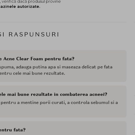
 verifică dacă produsul provine
azinele autorizate.
SI RASPUNSURI
e Acne Clear Foam pentru fata?
 spuma, adauga putina apa si maseaza delicat pe fata
pentru cele mai bune rezultate.
ele mai bune rezultate in combaterea acneei?
, pentru a mentine porii curati, a controla sebumul si a
entru fata?