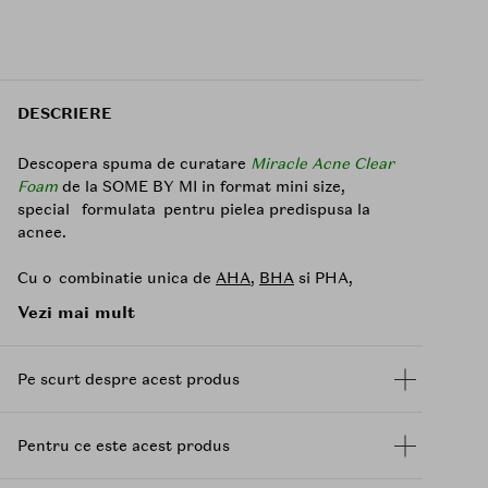
DESCRIERE
Descopera spuma de curatare
Miracle Acne Clear
Foam
de la SOME BY MI in format mini size,
special formulata pentru pielea predispusa la
acnee.
Cu o combinatie unica de
AHA
,
BHA
si PHA,
aceasta actioneaza sinergic pentru a exfolia
Vezi mai mult
delicat, a curata porii in profunzime si a indeparta
excesul de sebum, lasand pielea mai curata si mai
fina. In continuare,
Centella Asiatica
si 10.000
Pe scurt despre acest produs
ppm extract de arbore de ceai, ajuta la calmarea
inflamatiilor si la accelerarea procesului natural
de regenerare a pielii, prevenind aparitia cosurilor
Pentru ce este acest produs
Beneficii: