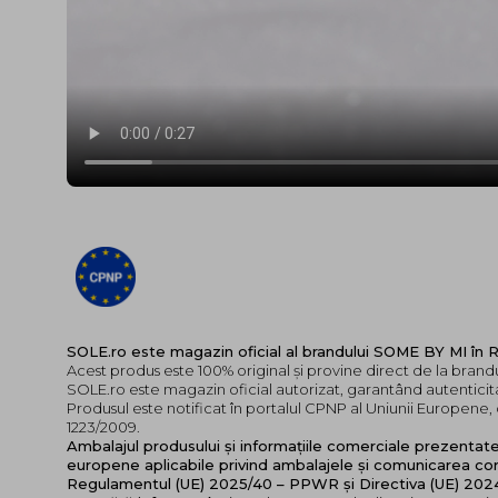
SOLE.ro este magazin oficial al brandului SOME BY MI în
Acest produs este 100% original și provine direct de la bran
SOLE.ro este magazin oficial autorizat, garantând autenticita
Produsul este notificat în portalul CPNP al Uniunii Europen
1223/2009.
Ambalajul produsului și informațiile comerciale prezentat
europene aplicabile privind ambalajele și comunicarea cor
Regulamentul (UE) 2025/40 – PPWR și Directiva (UE) 20