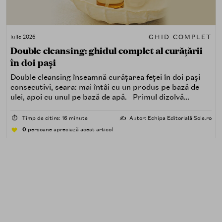
GHID COMPLET
iulie 2026
Double cleansing: ghidul complet al curățării
în doi pași
Double cleansing înseamnă curățarea feței în doi pași
consecutivi, seara: mai întâi cu un produs pe bază de
ulei, apoi cu unul pe bază de apă. Primul dizolvă
impuritățile grase — SPF, machiaj, sebum, particule de
poluare. Al doilea îndepărtează impuritățile solubile în
⏱️
Timp de citire: 16 minute
✍️
Autor: Echipa Editorială Sole.ro
apă — transpirație, praf, reziduuri.
0
persoane apreciază acest articol