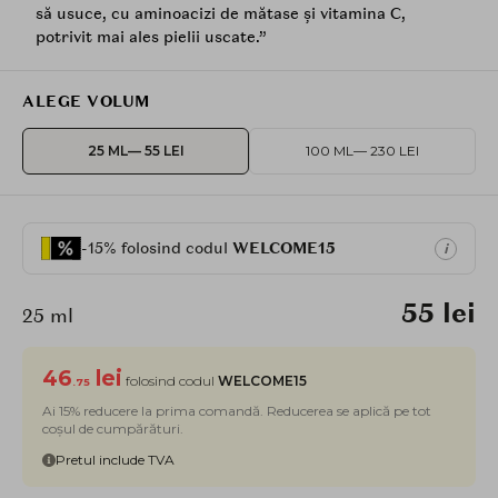
să usuce, cu aminoacizi de mătase și vitamina C,
potrivit mai ales pielii uscate.”
ALEGE VOLUM
25 ML
— 55 LEI
100 ML
— 230 LEI
-15% folosind codul
WELCOME15
i
55 lei
25 ml
46
lei
folosind codul
WELCOME15
.75
Ai 15% reducere la prima comandă. Reducerea se aplică pe tot
coșul de cumpărături.
Pretul include TVA