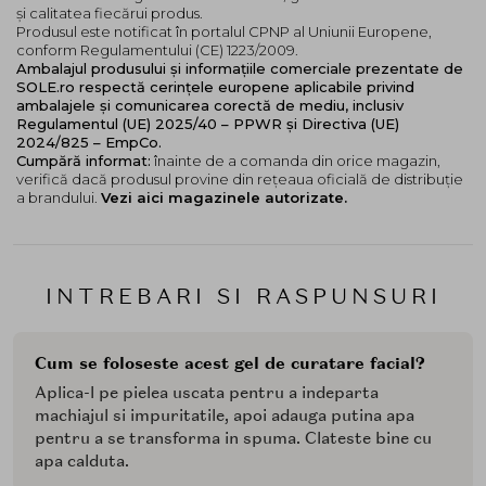
și calitatea fiecărui produs.
Produsul este notificat în portalul CPNP al Uniunii Europene,
conform Regulamentului (CE) 1223/2009.
Ambalajul produsului și informațiile comerciale prezentate de
SOLE.ro respectă cerințele europene aplicabile privind
ambalajele și comunicarea corectă de mediu, inclusiv
Regulamentul (UE) 2025/40 – PPWR și Directiva (UE)
2024/825 – EmpCo.
Cumpără informat:
înainte de a comanda din orice magazin,
verifică dacă produsul provine din rețeaua oficială de distribuție
a brandului.
Vezi aici magazinele autorizate.
INTREBARI SI RASPUNSURI
Cum se foloseste acest gel de curatare facial?
Aplica-l pe pielea uscata pentru a indeparta
machiajul si impuritatile, apoi adauga putina apa
pentru a se transforma in spuma. Clateste bine cu
apa calduta.