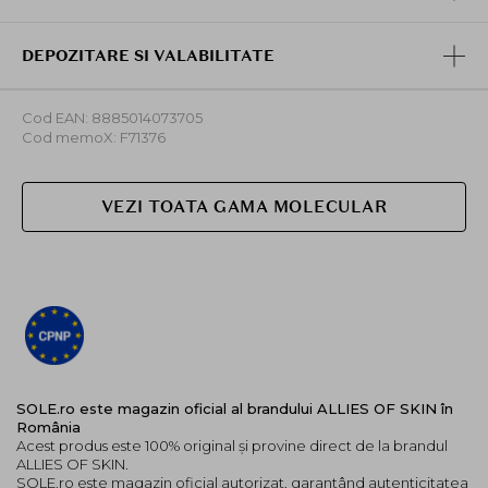
pielea umeda pentru o curatare zilnica mai lejera.
Poate fi lasat pe piele un minut sau doua in plus pentru
DEPOZITARE SI VALABILITATE
a permite acidului lactic si vitaminei c sa exfolieze si sa
lumineze pielea.
Cod EAN: 8885014073705
Cod memoX: F71376
VEZI TOATA GAMA MOLECULAR
SOLE.ro este magazin oficial al brandului ALLIES OF SKIN în
România
Acest produs este 100% original și provine direct de la brandul
ALLIES OF SKIN.
SOLE.ro este magazin oficial autorizat, garantând autenticitatea