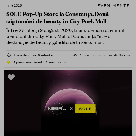
EVENIMENTE
iulie 2026
SOLE Pop-Up Store la Constanța. Două
săptămâni de beauty în City Park Mall
Între 27 iulie și 9 august 2026, transformăm atriumul
principal din City Park Mall of Constanța într-o
destinație de beauty gândită de la zero: mai
spectaculoasă, mai interactivă și mai aproape de felul în
care îți place, de fapt, să descoperi produse — testând,
⏱️
Timp de citire: 9 minute
✍️
Autor: Echipa Editorială Sole.ro
atingând, comparând, întrebând.
1
persoana apreciază acest articol