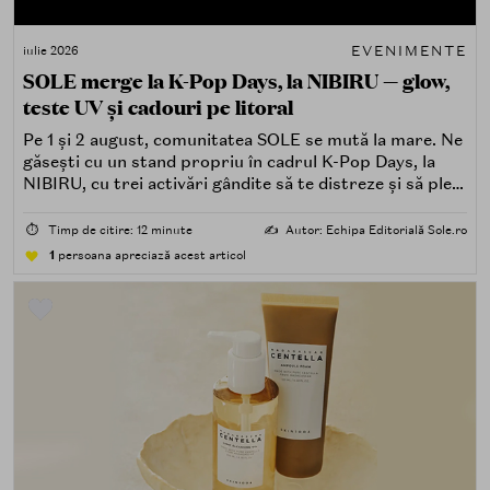
EVENIMENTE
iulie 2026
SOLE merge la K-Pop Days, la NIBIRU — glow,
teste UV și cadouri pe litoral
Pe 1 și 2 august, comunitatea SOLE se mută la mare. Ne
găsești cu un stand propriu în cadrul K-Pop Days, la
NIBIRU, cu trei activări gândite să te distreze și să pleci
acasă cu ceva în plus.
⏱️
Timp de citire: 12 minute
✍️
Autor: Echipa Editorială Sole.ro
1
persoana apreciază acest articol