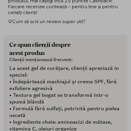
produsul, mai câștigi încă 2.5 puncte Cashback!
Fiecare recenzie contează – pentru tine și pentru
ceilalți clienți!
💡Cum să scrii un review super util?
Ce spun clienții despre
acest produs
Clienții menționează frecvent:
La acest gel de curățare, clienții apreciază în
special:
• Îndepărtează machiajul și crema SPF, fără
exfoliere agresivă
• Textura gel bogat se transformă într-o
spumă blândă
• Formulă fără sulfați, potrivită pentru pielea
uscată
• Ingrediente cheie: aminoacizi de mătase,
vitamina C, uleiuri organice