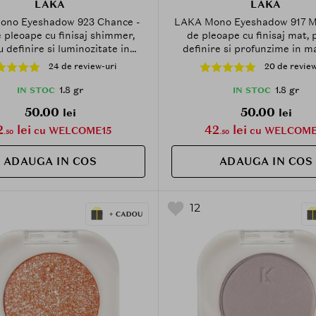
LAKA
LAKA
no Eyeshadow 923 Chance -
LAKA Mono Eyeshadow 917 Ma
 pleoape cu finisaj shimmer,
de pleoape cu finisaj mat,
 definire si luminozitate in
definire si profunzime in m
achiajul ochilor - 1.8 gr
ochilor - 1.8 g
24 de review-uri
20 de review
1.8 gr
1.8 gr
IN STOC
IN STOC
50.00
50.00
lei
lei
2
lei
42
lei
cu WELCOME15
cu WELCOME
.50
.50
ADAUGA IN COS
ADAUGA IN COS
12