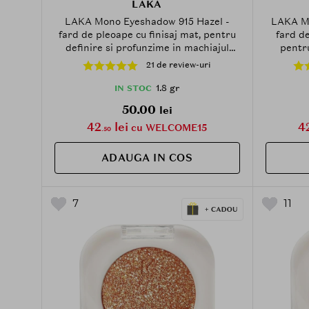
LAKA
LAKA Mono Eyeshadow 915 Hazel -
LAKA Mo
fard de pleoape cu finisaj mat, pentru
fard de
definire si profunzime in machiajul
pentru
ochilor - 1.8 g
m
21 de review-uri
1.8 gr
IN STOC
50.00
lei
42
lei
4
cu WELCOME15
.50
ADAUGA IN COS
7
11