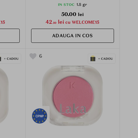
1.8 gr
IN STOC
50.00
lei
42
lei
15
cu WELCOME15
.50
ADAUGA IN COS
6