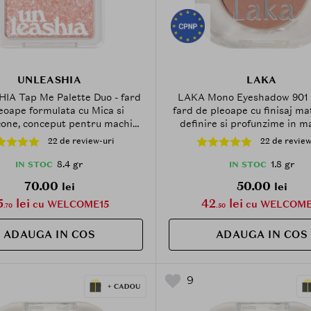
UNLEASHIA
LAKA
A Tap Me Palette Duo - fard
LAKA Mono Eyeshadow 901 
eoape formulata cu Mica si
fard de pleoape cu finisaj ma
one, conceput pentru machiaj
definire si profunzime in m
rapid si versatil, cu o nuanta
ochilor - 1.8 g
22 de review-uri
22 de review
o nuanta glitter - 8.4 gr - No.1
Pitapat
8.4 gr
1.8 gr
IN STOC
IN STOC
70.00
50.00
lei
lei
5
lei
42
lei
cu WELCOME15
cu WELCOME
.70
.50
ADAUGA IN COS
ADAUGA IN COS
9