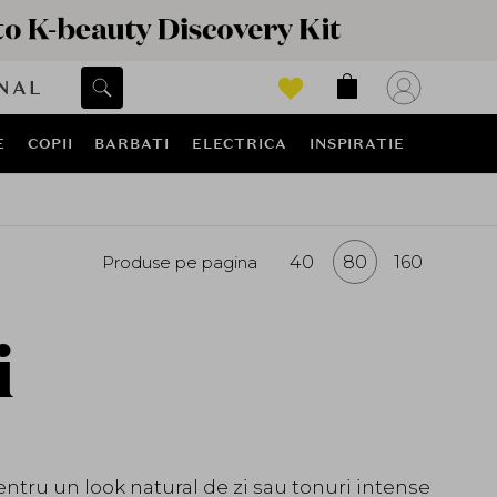
NAL
E
COPII
BARBATI
ELECTRICA
INSPIRATIE
Produse pe pagina
40
80
160
i
entru un look natural de zi sau tonuri intense