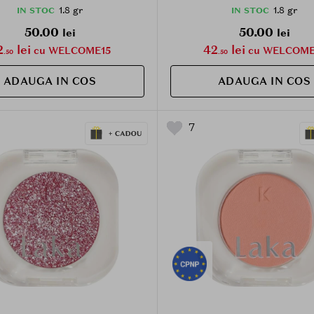
1.8 gr
1.8 gr
IN STOC
IN STOC
50.00
50.00
lei
lei
2
lei
42
lei
cu WELCOME15
cu WELCOME
.50
.50
ADAUGA IN COS
ADAUGA IN COS
7