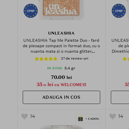
UNLEASHIA
UNLEASHIA Tap Me Palette Duo - fard
UNLEASHI
de pleoape compact in format duo, cu o
de pl
nuanta mata si o nuanta glitter,
Dimethic
formulat cu Mica si Talc, care
de ochi 
27 de review-uri
contribuie la aplicare uniforma si la
mata si 
metinerea machiajului de ochi pentru
8.4 gr
IN STOC
zi si seara - 8.4 gr - No. 2 Groovy
70.00
lei
35
lei
3
cu WELCOME15
.70
ADAUGA IN COS
14
14