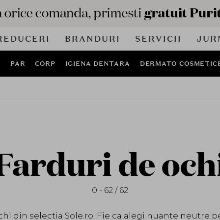
REDUCERI
BRANDURI
SERVICII
JUR
J
PAR
CORP
IGIENA DENTARA
DERMATO COSMETIC
Farduri de och
0 - 62 / 62
hi din selectia Sole.ro. Fie ca alegi nuante neutre p