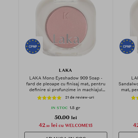
LAKA
LAKA Mono Eyeshadow 909 Soap -
LA
fard de pleoape cu finisaj mat, pentru
Sandalwoo
definire si profunzime in machiajul
mat, pen
ochilor - 1.8 g
m
21 de review-uri
1.8 gr
IN STOC
50.00
lei
42
lei
4
cu WELCOME15
.50