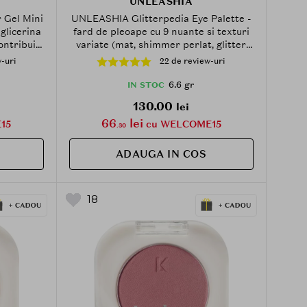
UNLEASHIA
 Gel Mini
UNLEASHIA Glitterpedia Eye Palette -
glicerina
fard de pleoape cu 9 nuante si texturi
ontribuie
variate (mat, shimmer perlat, glitter
entinerea
jeleu, glitter balm), formulata cu Mica si
-uri
22 de review-uri
 - No. 1
Synthetic Fluorphlogopite, care
contribuie la obtinerea unui machiaj al
6.6 gr
IN STOC
ochilor cu aspect luminos - 6.6 gr - No.
130.00
lei
6 All of Citrus
66
lei
15
cu WELCOME15
.30
ADAUGA IN COS
18