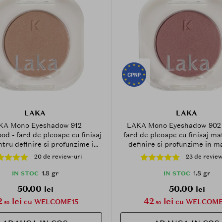
LAKA
LAKA
KA Mono Eyeshadow 912
LAKA Mono Eyeshadow 902 
d - fard de pleoape cu finisaj
fard de pleoape cu finisaj ma
tru definire si profunzime in
definire si profunzime in m
achiajul ochilor - 1.8 g
ochilor - 1.8 g
20 de review-uri
23 de review
1.8 gr
1.8 gr
IN STOC
IN STOC
50.00
50.00
lei
lei
2
lei
42
lei
cu WELCOME15
cu WELCOME
.50
.50