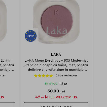
LAKA
Earth -
LAKA Mono Eyeshadow 905 Modernist
t, pentru
- fard de pleoape cu finisaj mat, pentru
achiajul
definire si profunzime in machiajul
ochilor - 1.8 g
-uri
21 de review-uri
1.8 gr
IN STOC
50.00
lei
42
lei
15
cu WELCOME15
.50