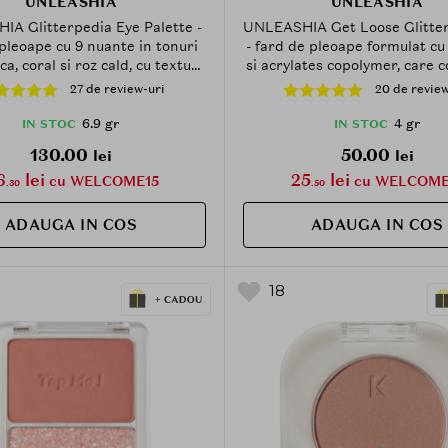
UNLEASHIA
UNLEASHIA
A Glitterpedia Eye Palette -
UNLEASHIA Get Loose Glitter
pleoape cu 9 nuante in tonuri
- fard de pleoape formulat cu 
ca, coral si roz cald, cu texturi
si acrylates copolymer, care c
mate, perlate si glitter
la aplicarea uniforma si la m
27 de review-uri
20 de review
ensional - 6.9 gr - No. 7 All of
glitterului pe pleoape - 4 gr
Peach Ade
Aurora Catcher
6.9 gr
4 gr
IN STOC
IN STOC
130.00
50.00
lei
lei
6
lei
25
lei
cu WELCOME15
cu WELCOME
.30
.50
ADAUGA IN COS
ADAUGA IN COS
18