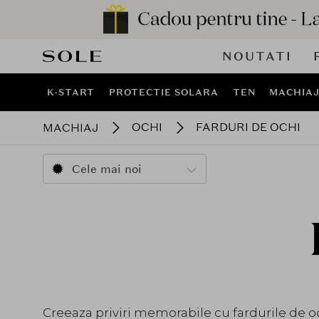
NOUTATI
K-START
PROTECTIE SOLARA
TEN
MACHIA
OCHI
FARDURI DE OCHI
MACHIAJ
Cele mai noi
Creeaza priviri memorabile cu fardurile de oc