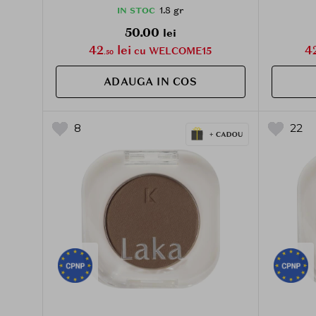
1.8 gr
IN STOC
50.00
lei
42
lei
4
cu WELCOME15
.50
ADAUGA IN COS
8
22