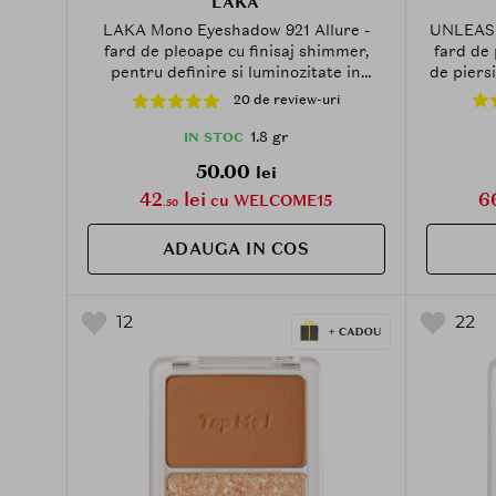
LAKA
UNLEASHI
LAKA Mono Eyeshadow 921 Allure -
fard de 
fard de pleoape cu finisaj shimmer,
de piersi
pentru definire si luminozitate in
machiajul ochilor - 1.8 gr
20 de review-uri
multidim
1.8 gr
IN STOC
50.00
lei
6
42
lei
cu WELCOME15
.50
ADAUGA IN COS
12
22