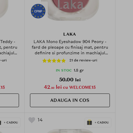
LAKA
Teddy -
LAKA Mono Eyeshadow 904 Peony -
t, pentru
fard de pleoape cu finisaj mat, pentru
achiajul
definire si profunzime in machiajul
ochilor - 1.8 g
-uri
21 de review-uri
1.8 gr
IN STOC
50.00
lei
42
lei
15
cu WELCOME15
.50
ADAUGA IN COS
14