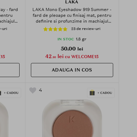
LAKA
y - fard
LAKA Mono Eyeshadow 919 Summer -
 pentru
fard de pleoape cu finisaj mat, pentru
achiajul
definire si profunzime in machiajul
ochilor - 1.8 g
-uri
23 de review-uri
1.8 gr
IN STOC
50.00
lei
42
lei
15
cu WELCOME15
.50
ADAUGA IN COS
4