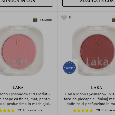
ADAUGA IN COS
ADAUGA IN COS
9
LAKA
LAKA
ono Eyeshadow 918 Florist -
LAKA Mono Eyeshadow 920 
pleoape cu finisaj mat, pentru
fard de pleoape cu finisaj ma
e si profunzime in machiajul
definire si profunzime in m
ochilor - 1.8 g
ochilor - 1.8 g
21 de review-uri
23 de review