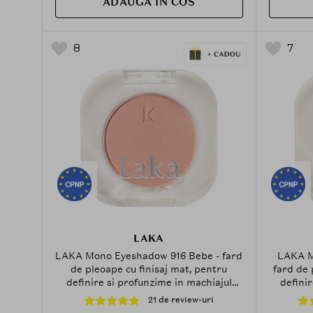
ADAUGA IN COS
8
7
LAKA
LAKA Mono Eyeshadow 916 Bebe - fard
LAKA M
de pleoape cu finisaj mat, pentru
fard de 
definire si profunzime in machiajul
definir
ochilor - 1.8 g
21 de review-uri