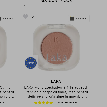
ADAUGA IN COS
15
LAKA
Canna -
LAKA Mono Eyeshadow 911 Terrapeach
t, pentru
- fard de pleoape cu finisaj mat, pentru
achiajul
definire si profunzime in machiajul
ochilor - 1.8 g
-uri
21 de review-uri