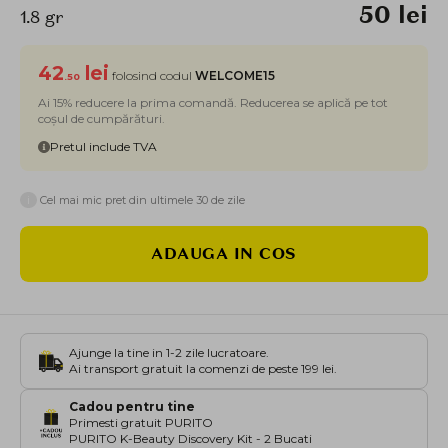
50 lei
1.8 gr
42
lei
folosind codul
WELCOME15
.50
Ai 15% reducere la prima comandă. Reducerea se aplică pe tot
coșul de cumpărături.
Pretul include TVA
i
Cel mai mic pret din ultimele 30 de zile
ADAUGA IN COS
Ajunge la tine in 1-2 zile lucratoare.
Ai transport gratuit la comenzi de peste 199 lei.
Cadou pentru tine
Primesti gratuit PURITO
PURITO K-Beauty Discovery Kit - 2 Bucati