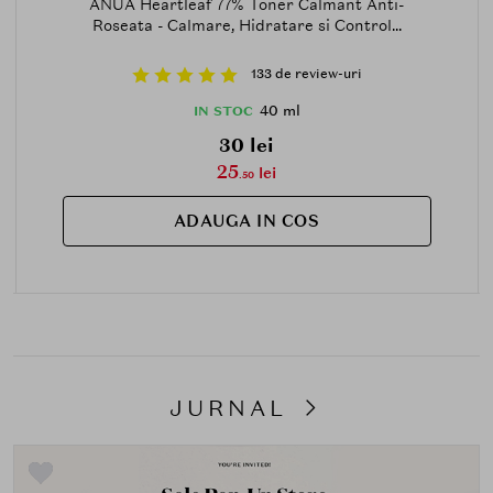
ANUA Heartleaf 77% Toner Calmant Anti-
Roseata - Calmare, Hidratare si Control...
133 de review-uri
40 ml
IN STOC
30 lei
25
lei
.50
ADAUGA IN COS
JURNAL