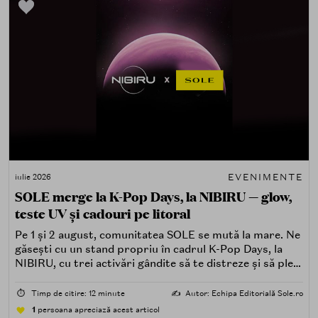
EVENIMENTE
iulie 2026
SOLE merge la K-Pop Days, la NIBIRU — glow,
teste UV și cadouri pe litoral
Pe 1 și 2 august, comunitatea SOLE se mută la mare. Ne
găsești cu un stand propriu în cadrul K-Pop Days, la
NIBIRU, cu trei activări gândite să te distreze și să pleci
acasă cu ceva în plus.
⏱️
Timp de citire: 12 minute
✍️
Autor: Echipa Editorială Sole.ro
1
persoana apreciază acest articol