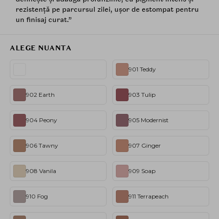
rezistență pe parcursul zilei, ușor de estompat pentru
un finisaj curat.”
ALEGE NUANTA
901 Teddy
902 Earth
903 Tulip
904 Peony
905 Modernist
906 Tawny
907 Ginger
908 Vanila
909 Soap
910 Fog
911 Terrapeach