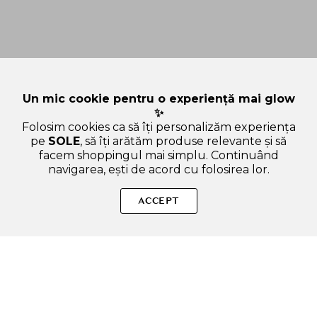
Un mic cookie pentru o experiență mai glow
✨
Folosim cookies ca să îți personalizăm experiența
pe
SOLE
, să îți arătăm produse relevante și să
facem shoppingul mai simplu. Continuând
navigarea, ești de acord cu folosirea lor.
Sperăm că ți-am răspuns la toate întrebările despre LAKA
Mono Eyeshadow 916 Bebe - fard de pleoape cu finisaj mat,
ACCEPT
pentru definire si profunzime in machiajul ochilor - 1.8 g. Dacă
ai și alte curiozități, nu ezita să ne scrii!
ADAUGA IN COS
SOLE – beauty fără zgomot.
Produse autentice, conforme UE, alese responsabil.