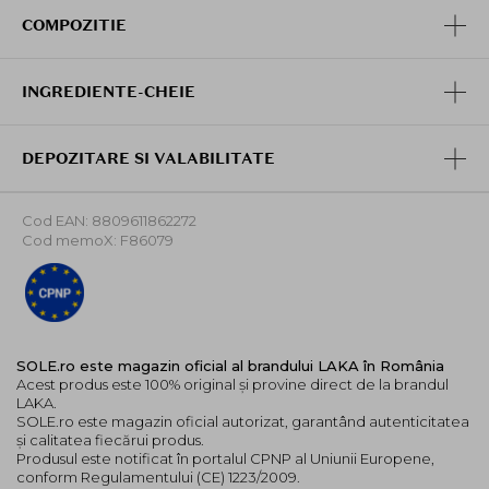
clar.
COMPOZITIE
Aplica produsul cu o pensula moale sau direct cu varful
degetelor, in functie de intensitatea dorita. Poti
INGREDIENTE-CHEIE
combina mai multe nuante pentru un efect gradual sau
poti folosi o singura culoare pentru un look minimalist
si modern.
DEPOZITARE SI VALABILITATE
Datorita aderentei excelente, produsul se fixeaza
uniform pe pleoape si se mentine fara sa se stranga in
Cod EAN: 8809611862272
pliuri, oferind un aspect curat si elegant.
Cod memoX: F86079
SOLE.ro este magazin oficial al brandului LAKA în România
Acest produs este 100% original și provine direct de la brandul
LAKA.
SOLE.ro este magazin oficial autorizat, garantând autenticitatea
și calitatea fiecărui produs.
Produsul este notificat în portalul CPNP al Uniunii Europene,
conform Regulamentului (CE) 1223/2009.