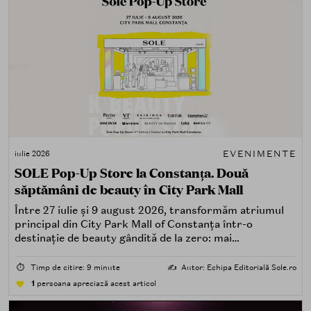
EVENIMENTE
iulie 2026
SOLE Pop-Up Store la Constanța. Două
săptămâni de beauty în City Park Mall
Între 27 iulie și 9 august 2026, transformăm atriumul
principal din City Park Mall of Constanța într-o
destinație de beauty gândită de la zero: mai
spectaculoasă, mai interactivă și mai aproape de felul în
care îți place, de fapt, să descoperi produse — testând,
⏱️
Timp de citire: 9 minute
✍️
Autor: Echipa Editorială Sole.ro
atingând, comparând, întrebând.
1
persoana apreciază acest articol