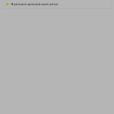
apă — transpirație, praf, reziduuri.
0
persoane apreciază acest articol