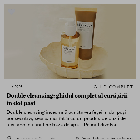
GHID COMPLET
iulie 2026
Double cleansing: ghidul complet al curățării
în doi pași
Double cleansing înseamnă curățarea feței în doi pași
consecutivi, seara: mai întâi cu un produs pe bază de
ulei, apoi cu unul pe bază de apă. Primul dizolvă
impuritățile grase — SPF, machiaj, sebum, particule de
poluare. Al doilea îndepărtează impuritățile solubile în
⏱️
Timp de citire: 16 minute
✍️
Autor: Echipa Editorială Sole.ro