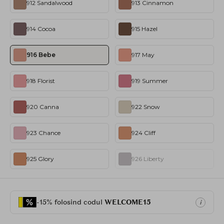
912 Sandalwood
913 Cinnamon
914 Cocoa
915 Hazel
916 Bebe
917 May
918 Florist
919 Summer
920 Canna
922 Snow
923 Chance
924 Cliff
925 Glory
926 Liberty
-15% folosind codul
WELCOME15
i