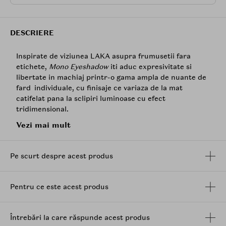
DESCRIERE
Inspirate de viziunea LAKA asupra frumusetii fara
etichete,
Mono Eyeshadow
iti aduc expresivitate si
libertate in machiaj printr-o gama ampla de nuante de
fard individuale, cu finisaje ce variaza de la mat
catifelat pana la sclipiri luminoase cu efect
tridimensional.
Vezi mai mult
Cele 26 de nuante, de la tonuri naturale la reflexii
luminoase, se adapteaza fiecarui ton de piele si oricarui
stil, punand accent pe naturalete, claritate si
Pe scurt despre acest produs
rafinament.
Textura mata este ideala pentru a crea profunzime si
definire, fiind usor de estompat astfel incat culoarea sa
Pentru ce este acest produs
se integreze natural in machiaj.
Variantele shimmer adauga luminozitate si eleganta,
Întrebări la care răspunde acest produs
reflectand lumina pentru un efect sofisticat, potrivit