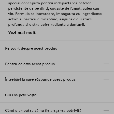
special conceputa pentru indepartarea petelor
persistente de pe dinti, cauzate de fumat, cafea sau
vin. Formula sa inovatoare, imbogatita cu ingrediente
active si particule microfine, asigura o curatare
profunda si o stralucire radianta a danturii.
Vezi mai mult
Beneficii:
Asigura o curatare profunda si o stralucire radianta a
danturii.
Pe scurt despre acest produs
Contribuie la respiratie proaspata, datorita
proprietatilor antimicrobiene.
Pentru ce este acest produs
Indeparteaza eficient petele persistente de pe dinti,
cauzate de fumat, cafea sau vin.
Întrebări la care răspunde acest produs
Previne depunerea de tartru si placa bacteriana.
Mod de utilizare:
Cui i se potrivește
Udati periuta de dinti. Aplicati o cantitate potrivita de
pasta de dinti pe periuta. Periati-va dintii timp de 2-3
Când s-ar putea să nu fie alegerea potrivită
minute. Clatiti gura cu apa calduta. Utilizati de doua