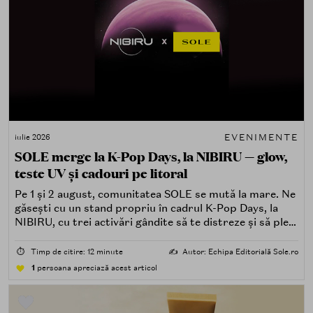
EVENIMENTE
iulie 2026
SOLE merge la K-Pop Days, la NIBIRU — glow,
teste UV și cadouri pe litoral
Pe 1 și 2 august, comunitatea SOLE se mută la mare. Ne
găsești cu un stand propriu în cadrul K-Pop Days, la
NIBIRU, cu trei activări gândite să te distreze și să pleci
acasă cu ceva în plus.
⏱️
Timp de citire: 12 minute
✍️
Autor: Echipa Editorială Sole.ro
1
persoana apreciază acest articol