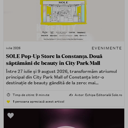
EVENIMENTE
iulie 2026
SOLE Pop-Up Store la Constanța. Două
săptămâni de beauty în City Park Mall
Între 27 iulie și 9 august 2026, transformăm atriumul
principal din City Park Mall of Constanța într-o
destinație de beauty gândită de la zero: mai
spectaculoasă, mai interactivă și mai aproape de felul în
care îți place, de fapt, să descoperi produse — testând,
⏱️
Timp de citire: 9 minute
✍️
Autor: Echipa Editorială Sole.ro
atingând, comparând, întrebând.
1
persoana apreciază acest articol