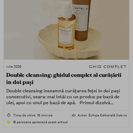
GHID COMPLET
iulie 2026
Double cleansing: ghidul complet al curățării
în doi pași
Double cleansing înseamnă curățarea feței în doi pași
consecutivi, seara: mai întâi cu un produs pe bază de
ulei, apoi cu unul pe bază de apă. Primul dizolvă
impuritățile grase — SPF, machiaj, sebum, particule de
poluare. Al doilea îndepărtează impuritățile solubile în
⏱️
Timp de citire: 16 minute
✍️
Autor: Echipa Editorială Sole.ro
apă — transpirație, praf, reziduuri.
0
persoane apreciază acest articol