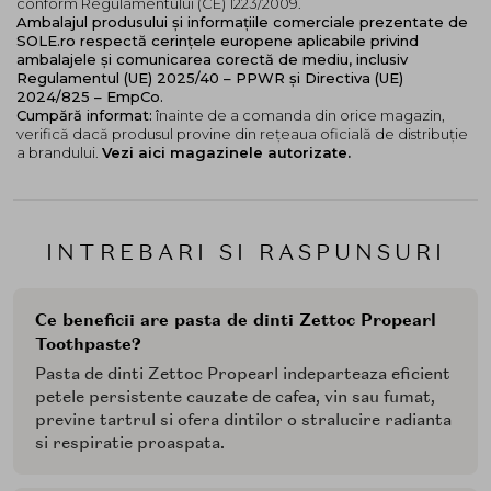
conform Regulamentului (CE) 1223/2009.
Ambalajul produsului și informațiile comerciale prezentate de
SOLE.ro respectă cerințele europene aplicabile privind
ambalajele și comunicarea corectă de mediu, inclusiv
Regulamentul (UE) 2025/40 – PPWR și Directiva (UE)
2024/825 – EmpCo.
Cumpără informat:
înainte de a comanda din orice magazin,
verifică dacă produsul provine din rețeaua oficială de distribuție
a brandului.
Vezi aici magazinele autorizate.
INTREBARI SI RASPUNSURI
Ce beneficii are pasta de dinti Zettoc Propearl
Toothpaste?
Pasta de dinti Zettoc Propearl indeparteaza eficient
petele persistente cauzate de cafea, vin sau fumat,
previne tartrul si ofera dintilor o stralucire radianta
si respiratie proaspata.