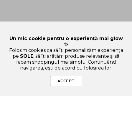
Un mic cookie pentru o experiență mai glow
✨
Folosim cookies ca să îți personalizăm experiența
pe
SOLE
, să îți arătăm produse relevante și să
facem shoppingul mai simplu. Continuând
navigarea, ești de acord cu folosirea lor.
Sperăm că ți-am răspuns la toate întrebările despre ZETTOC
ProPearl Super Cool Mint - pasta de dinti formulata cu
ACCEPT
ingrediente active si particule microfine, care contribuie la
indepartarea petelor persistente cauzate de fumat, cafea sau
vin si la mentinerea respiratiei proaspete - 100 gr. Dacă ai și
alte curiozități, nu ezita să ne scrii!
ADAUGA IN COS
SOLE – beauty fără zgomot.