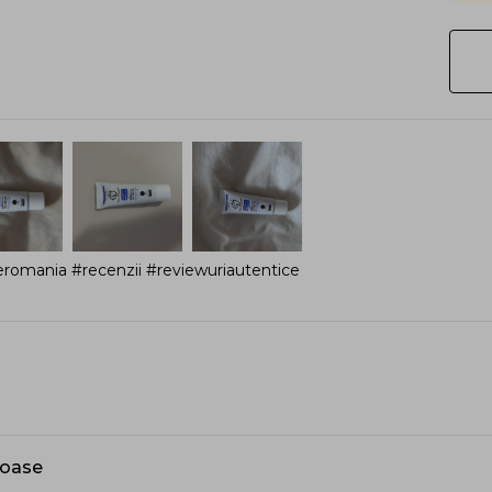
romania #recenzii #reviewuriautentice
toase