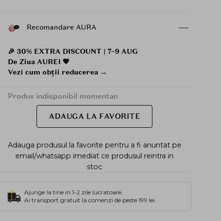
Recomandare AURA
🎉 30% EXTRA DISCOUNT | 7–9 AUG
De Ziua AUREI 💖
Vezi cum obții reducerea →
Produs indisponibil momentan
ADAUGA LA FAVORITE
Adauga produsul la favorite pentru a fi anuntat pe
email/whatsapp imediat ce produsul reintra in
stoc
Ajunge la tine in 1-2 zile lucratoare.
Ai transport gratuit la comenzi de peste 199 lei.