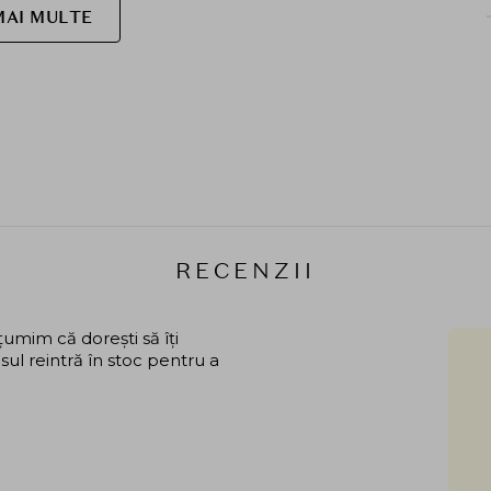
MAI MULTE
RECENZII
mim că dorești să îți
ul reintră în stoc pentru a