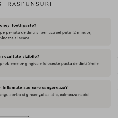
SI RASPUNSURI
Honey Toothpaste?
e periuta de dinti si periaza cel putin 2 minute,
mineata si seara.
 rezultate vizibile?
problemelor gingivale foloseste pasta de dinti Smile
or inflamate sau care sangereaza?
Sanguisorba si ginsengul asiatic, calmeaza rapid