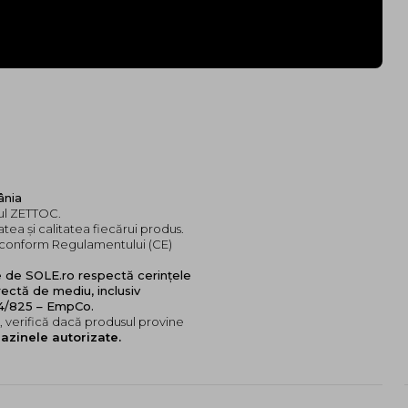
ânia
dul ZETTOC.
tea și calitatea fiecărui produs.
e, conform Regulamentului (CE)
e de SOLE.ro respectă cerințele
ectă de mediu, inclusiv
24/825 – EmpCo.
 verifică dacă produsul provine
azinele autorizate.