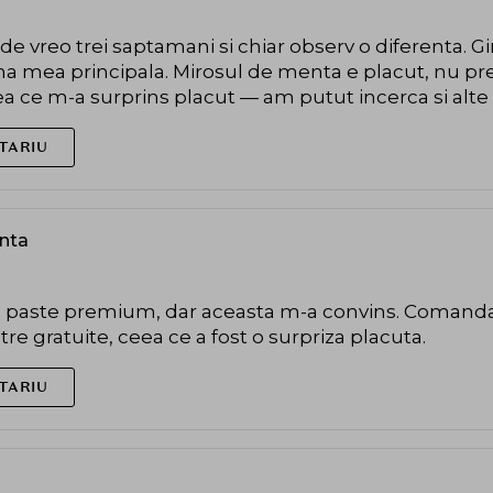
de vreo trei saptamani si chiar observ o diferenta. Gi
a mea principala. Mirosul de menta e placut, nu pre
eea ce m-a surprins placut — am putut incerca si alt
TARIU
enta
paste premium, dar aceasta m-a convins. Comanda a 
re gratuite, ceea ce a fost o surpriza placuta.
TARIU