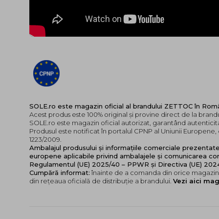
SOLE.ro este magazin oficial al brandului ZETTOC în Rom
Acest produs este 100% original și provine direct de la bran
SOLE.ro este magazin oficial autorizat, garantând autenticita
Produsul este notificat în portalul CPNP al Uniunii Europen
1223/2009.
Ambalajul produsului și informațiile comerciale prezentat
europene aplicabile privind ambalajele și comunicarea cor
Regulamentul (UE) 2025/40 – PPWR și Directiva (UE) 20
Cumpără informat:
înainte de a comanda din orice magazin,
din rețeaua oficială de distribuție a brandului.
Vezi aici mag