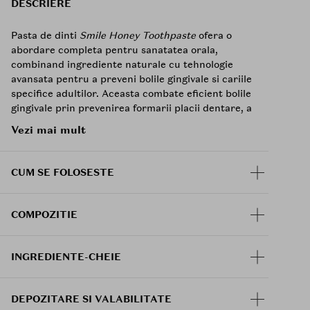
DESCRIERE
Pasta de dinti
Smile Honey Toothpaste
ofera o
abordare completa pentru sanatatea orala,
combinand ingrediente naturale cu tehnologie
avansata pentru a preveni bolile gingivale si cariile
specifice adultilor. Aceasta combate eficient bolile
gingivale prin prevenirea formarii placii dentare, a
tartrului si a umflarii gingiilor, impiedicand astfel
Vezi mai mult
progresia inflamatiei catre os si disolutia osoasa
care ar putea expune radacinile dintilor.
CUM SE FOLOSESTE
Ingredientele sale active calmeaza inflamatia
gingiilor si sterilizeaza bacteriile asociate cu boala
parodontala, concentrandu-se pe prevenirea
COMPOZITIE
cariilor in zonele problematice, cum ar fi fisurile
dintre plombe si dinti sau zonele cu retractie
gingivala, folosind o concentratie ridicata de fluor
INGREDIENTE-CHEIE
(1400ppm). In plus, SMILE HONEY contine
extracte naturale din plante cu proprietati
benefice: ginsengul asiatic actioneaza ca
DEPOZITARE SI VALABILITATE
astringent pentru gingii, extractul de Sanguisorba