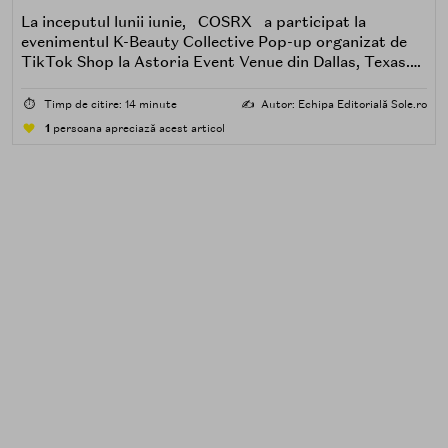
La inceputul lunii iunie, COSRX a participat la
evenimentul K-Beauty Collective Pop-up organizat de
TikTok Shop la Astoria Event Venue din Dallas, Texas.
Timp de trei zile, brandul a construit o experienta
offline in jurul noii linii Blue Peptide, combinand sesiuni
⏱️
Timp de citire: 14 minute
✍️
Autor: Echipa Editorială Sole.ro
de testare a produselor, programe de seeding VIP si
1
persoana apreciază acest articol
sampling pentru consumatori si creatori de continut.