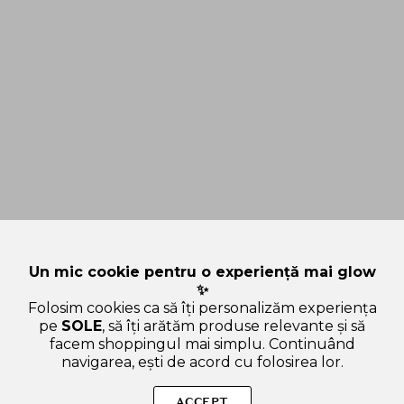
Un mic cookie pentru o experiență mai glow
✨
Folosim cookies ca să îți personalizăm experiența
pe
SOLE
, să îți arătăm produse relevante și să
facem shoppingul mai simplu. Continuând
navigarea, ești de acord cu folosirea lor.
Sperăm că articolul ți-a fost util și ți-a răspuns la toate
întrebările legate de TIRTIR: Cel mai cautat brand K-Beauty
ACCEPT