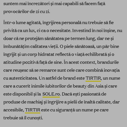
suntem mai încrezători și mai capabili să facem față
provocărilor de zi cu zi.
Într-o lume agitată, îngrijirea personală nu trebuie să fie
privită ca un lux, ci ca o necesitate. Investind în noi înșine, nu
doar că ne protejăm sănătatea pe termen lung, dar ne și
îmbunătățim calitatea vieții. O piele sănătoasă, un păr bine
îngrijit și un corp hidratat reflectă o viață echilibrată și o
atitudine pozitivă față de sine. În acest context, brandurile
care reușesc să se remarce sunt cele care combină inovația
cu autenticitatea. Un astfel de brand este
TIRTIR
, un nume
care a cucerit inimile iubitorilor de beauty din Asia și care
este disponibil și la
SOLE.ro
. Dacă ești pasionată de
produse de machiaj și îngrijire a pielii de înaltă calitate, dar
accesibile,
TIRTIR
este cu siguranță un nume pe care
trebuie să îl cunoști.