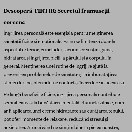
Descoperă TIRTIR: Secretul frumuseții
coreene
Îngrijirea personală este esențială pentru menținerea
sănătății fizice și emoționale. Ea nu se limitează doar la
aspectul exterior, ci include și acțiuni ce susțin igiena,
hidratarea și îngrijirea pielii, a părului și a corpului în
general. Menținerea unei rutine de îngrijire ajută la
prevenirea problemelor de sănătate și la îmbunătățirea
stimei de sine, oferindu-ne confort și încredere în fiecare zi.
Pe lângă beneficiile fizice, îngrijirea personală contribuie
semnificativ și la bunăstarea mentală. Rutinele zilnice, cum
ar fi aplicarea unei creme hidratante sau curățarea tenului,
pot oferi momente de relaxare, reducând stresul și
anxietatea. Atunci când ne simțim bine în pielea noastră,