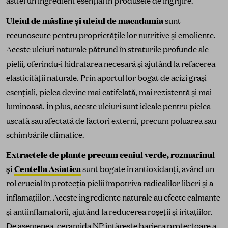
astfel un ingredient esențial în produsele de îngrijire.
Uleiul de măsline și uleiul de macadamia
sunt
recunoscute pentru proprietățile lor nutritive și emoliente.
Aceste uleiuri naturale pătrund în straturile profunde ale
pielii, oferindu-i hidratarea necesară și ajutând la refacerea
elasticității naturale. Prin aportul lor bogat de acizi grași
esențiali, pielea devine mai catifelată, mai rezistentă și mai
luminoasă. În plus, aceste uleiuri sunt ideale pentru pielea
uscată sau afectată de factori externi, precum poluarea sau
schimbările climatice.
Extractele de plante precum ceaiul verde, rozmarinul
și
Centella Asiatica
sunt bogate în antioxidanți, având un
rol crucial în protecția pielii împotriva radicalilor liberi și a
inflamațiilor. Aceste ingrediente naturale au efecte calmante
și antiinflamatorii, ajutând la reducerea roșeții și iritațiilor.
De asemenea, ceramida NP întărește bariera protectoare a