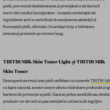
pielii, prevenind deshidratarea și protejând-o de factorii
nocivi din mediul înconjurător. Această combinație de
ingrediente active contribuie la menținerea sănătății și
frumuseții pielii, oferindu-i în același timp o hidratare
intensă și protecție pe termen lung.
TIRTIR Milk Skin Toner Light și TIRTIR Milk
Skin Toner
Descoperă secretul unei pieli catifelate cu tonerele
TIRTIR Mil
cu lapte natural, aceste tonere oferă o hidratare profundă și aj
barierei de protecție a pielii. Dacă ai pielea sensibilă sau deshi
produse vor deveni un pas esențial în rutina ta de îngrijire.