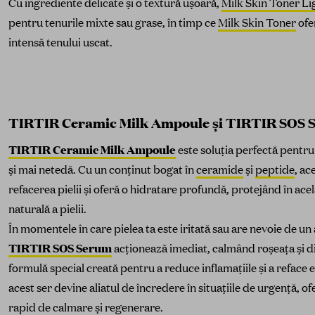
Cu ingrediente delicate și o textură ușoară,
Milk Skin Toner Li
pentru tenurile mixte sau grase, în timp ce
Milk Skin Toner
ofe
intensă tenului uscat.
TIRTIR Ceramic Milk Ampoule și TIRTIR SOS 
TIRTIR Ceramic Milk Ampoule
este soluția perfectă pentru
și mai netedă. Cu un conținut bogat în
ceramide
și
peptide
, ac
refacerea pielii și oferă o hidratare profundă, protejând în ace
naturală a pielii.
În momentele în care pielea ta este iritată sau are nevoie de un 
TIRTIR SOS Serum
acționează imediat, calmând roșeața și d
formulă special creată pentru a reduce inflamațiile și a reface ec
acest ser devine aliatul de încredere în situațiile de urgență, of
rapid de calmare și regenerare.