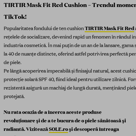
TIRTIR Mask Fit Red Cushion – Trendul momen
TikTok!
TIRTIR Mask Fit Red
Popularitatea fondului de ten cushion
rețelele de socializare, devenind rapid un fenomen în rândul in
industria cosmetică. În mai puțin de un an de la lansare, gama sa
la 40 de nuanțe distincte, oferind astfel potrivirea perfectă pe
de piele.
Pe lângă acoperirea impecabilă și finisajul natural, acest cushi
protecție solară SPF 40, fiind ideal pentru utilizare zilnică. For
rezistentă asigură un machiaj de lungă durată, menținând piele
protejată.
Nu rata ocazia de a încerca aceste produse
revoluționare și de a te bucura de o piele sănătoasă și
radiantă. Vizitează
SOLE.ro
și descoperă întreaga