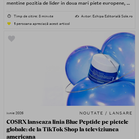
mentine pozitia de lider in doua mari piete europene, o
masca peel-off care a creat buzz vizual masiv pe
TikTok, un ingredient-vedeta al sezonului si un update
⏱️
Timp de citire: 8 minute
✍️
Autor: Echipa Editorială Sole.ro
de ambalaj conform noilor cerinte europene. Iata tot ce
1
persoana apreciază acest articol
trebuie sa stii.
NOUTATE / LANSARE
iunie 2026
COSRX lanseaza linia Blue Peptide pe pietele
globale: de la TikTok Shop la televiziunea
americana