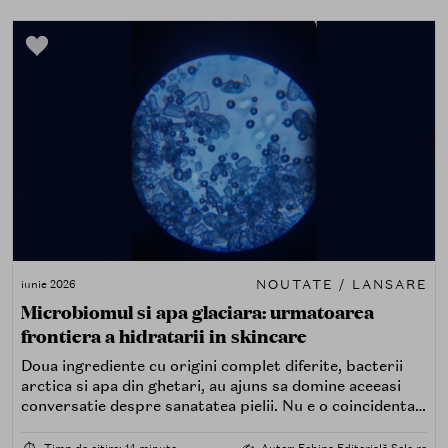
NOUTATE / LANSARE
iunie 2026
Microbiomul si apa glaciara: urmatoarea
frontiera a hidratarii in skincare
Doua ingrediente cu origini complet diferite, bacterii
arctica si apa din ghetari, au ajuns sa domine aceeasi
conversatie despre sanatatea pielii. Nu e o coincidenta
de marketing. E o convergenta stiintifica pe care
industria coreeana a observat-o primele, iar datele o