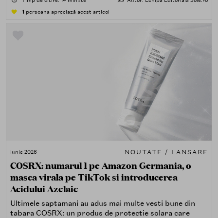
⏱️
Timp de citire: 14 minute
✍️
Autor: Echipa Editorială Sole.ro
confirma.
1
persoana apreciază acest articol
NOUTATE / LANSARE
iunie 2026
COSRX: numarul 1 pe Amazon Germania, o
masca virala pe TikTok si introducerea
Acidului Azelaic
Ultimele saptamani au adus mai multe vesti bune din
tabara COSRX: un produs de protectie solara care