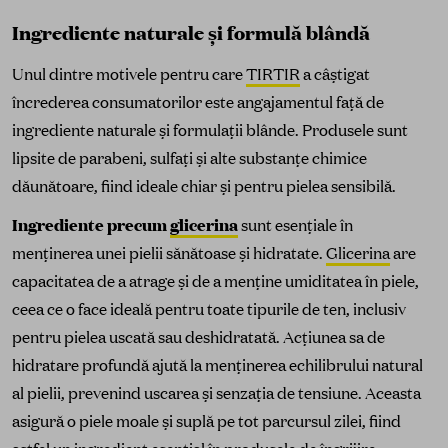
Ingrediente naturale și formulă blândă
Unul dintre motivele pentru care
TIRTIR
a câștigat
încrederea consumatorilor este angajamentul față de
ingrediente naturale și formulații blânde. Produsele sunt
lipsite de parabeni, sulfați și alte substanțe chimice
dăunătoare, fiind ideale chiar și pentru pielea sensibilă.
Ingrediente precum
glicerina
sunt esențiale în
menținerea unei pielii sănătoase și hidratate.
Glicerina
are
capacitatea de a atrage și de a menține umiditatea în piele,
ceea ce o face ideală pentru toate tipurile de ten, inclusiv
pentru pielea uscată sau deshidratată. Acțiunea sa de
hidratare profundă ajută la menținerea echilibrului natural
al pielii, prevenind uscarea și senzația de tensiune. Aceasta
asigură o piele moale și suplă pe tot parcursul zilei, fiind