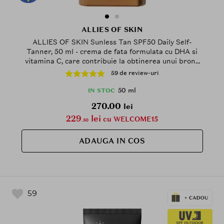
ALLIES OF SKIN
ALLIES OF SKIN Sunless Tan SPF50 Daily Self-
Tanner, 50 ml - crema de fata formulata cu DHA si
vitamina C, care contribuie la obtinerea unui bronz
treptat fara expunere la soare, Tinted
59 de review-uri
50 ml
IN STOC
270.00
lei
229
lei
cu WELCOME15
.50
ADAUGA IN COS
59