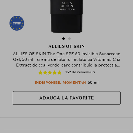
ALLIES OF SKIN
ALLIES OF SKIN The One SPF 50 Invisible Sunscreen
Gel, 50 ml - crema de fata formulata cu Vitamina C si
Extract de ceai verde, care contribuie la protectia
UVA/UVB si la combaterea radicalilor liberi, Outdoor
152 de review-uri
50 ml
INDISPONIBIL MOMENTAN
ADAUGA LA FAVORITE