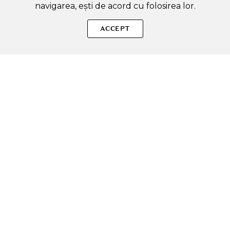
navigarea, ești de acord cu folosirea lor.
SOLE – beauty fără zgomot.
ACCEPT
Produse autentice, conforme UE, alese responsabil.
Categorii Produse
Contul meu & SOLE CLUB
Ajutor & Siguranță
Sole.ro & Comunitate