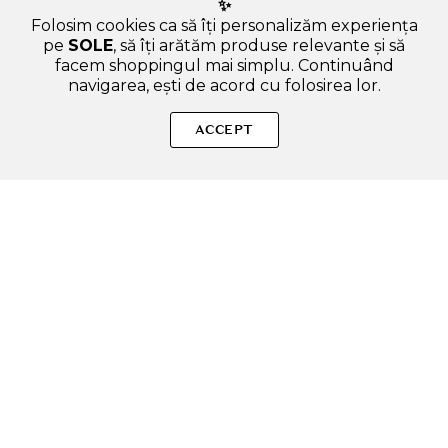
✨
Folosim cookies ca să îți personalizăm experiența
pe
SOLE
, să îți arătăm produse relevante și să
facem shoppingul mai simplu. Continuând
navigarea, ești de acord cu folosirea lor.
SOLE – beauty fără zgomot.
ACCEPT
Produse autentice, conforme UE, alese responsabil.
Categorii Produse
Contul meu & SOLE CLUB
Ajutor & Siguranță
Sole.ro & Comunitate