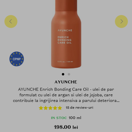
AYUNCHE
AYUNCHE Enrich Bonding Care Oil - ulei de par
formulat cu ulei de argan si ulei de jojoba, care
contribuie la ingrijirea intensiva a parului deteriorat,
expus frecvent la vopsire, decolorare sau utilizarea
18 de review-uri
aparatelor de coafare cu caldura si la mentinerea
unui par mai usor de controlat - 100 ml
100 ml
IN STOC
198.00
lei