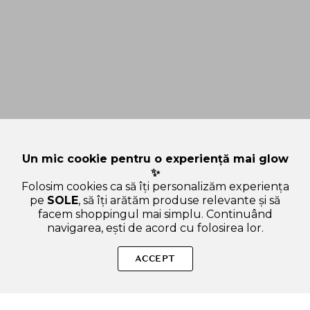
Un mic cookie pentru o experiență mai glow
✨
Folosim cookies ca să îți personalizăm experiența
pe
SOLE
, să îți arătăm produse relevante și să
facem shoppingul mai simplu. Continuând
navigarea, ești de acord cu folosirea lor.
SOLE – beauty fără zgomot.
ACCEPT
Produse autentice, conforme UE, alese responsabil.