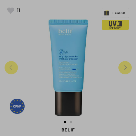
cruelty-free
, testate dermatologic si
11
concepute pentru o piele echilibrata,
hidratata si radianta zi de zi.
BELIF