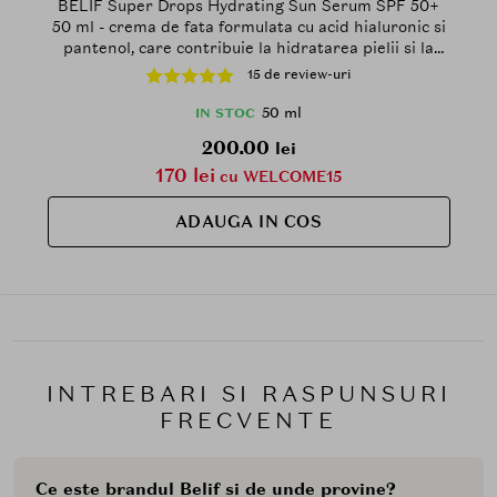
BELIF Super Drops Hydrating Sun Serum SPF 50+
50 ml - crema de fata formulata cu acid hialuronic si
pantenol, care contribuie la hidratarea pielii si la
metinerea confortului cutanat, Daily
15 de review-uri
50 ml
IN STOC
200.00
lei
170 lei
cu WELCOME15
ADAUGA IN COS
INTREBARI SI RASPUNSURI
FRECVENTE
Ce este brandul Belif si de unde provine?