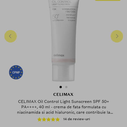
CELIMAX
CELIMAX Oil Control Light Sunscreen SPF 50+
PA++++, 40 ml - crema de fata formulata cu
niacinamida si acid hialuronic, care contribuie la
protectia pielii de radiatiile UV si la mentinerea
14 de review-uri
hidratarii