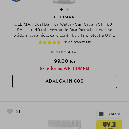
CELIMAX
CELIMAX Dual Barrier Watery Sun Cream SPF 50+
PA++++, 40 ml - crema de fata formulata cu zinc
oxide si ceramide, care contribuie la protectia UV si
la mentinerea confortului pielii sensibile
11 de review-uri
40 ml
IN STOC
99.00
lei
84
lei
cu WELCOME15
.15
ADAUGA IN COS
51