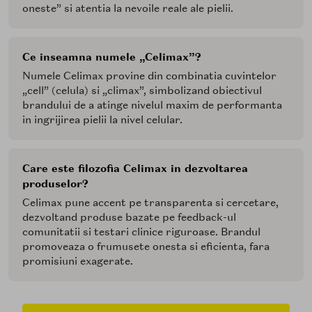
oneste” si atentia la nevoile reale ale pielii.
Ce inseamna numele „Celimax”?
Numele Celimax provine din combinatia cuvintelor
„cell” (celula) si „climax”, simbolizand obiectivul
brandului de a atinge nivelul maxim de performanta
in ingrijirea pielii la nivel celular.
Care este filozofia Celimax in dezvoltarea
produselor?
Celimax pune accent pe transparenta si cercetare,
dezvoltand produse bazate pe feedback-ul
comunitatii si testari clinice riguroase. Brandul
promoveaza o frumusete onesta si eficienta, fara
promisiuni exagerate.