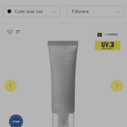
sanatoasa si stralucitoare.
Cele mai noi
Filtrare
17