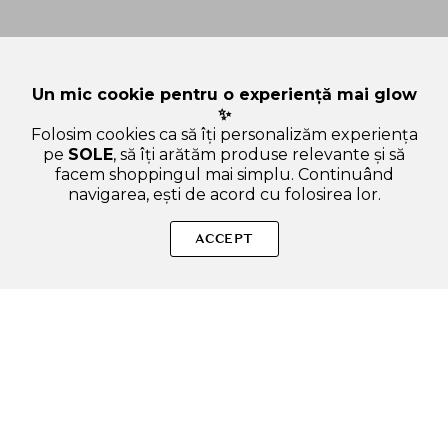
Un mic cookie pentru o experiență mai glow
✨
Folosim cookies ca să îți personalizăm experiența
pe
SOLE
, să îți arătăm produse relevante și să
facem shoppingul mai simplu. Continuând
navigarea, ești de acord cu folosirea lor.
SOLE – beauty fără zgomot.
ACCEPT
Produse autentice, conforme UE, alese responsabil.
Categorii Produse
Contul meu & SOLE CLUB
Ajutor & Siguranță