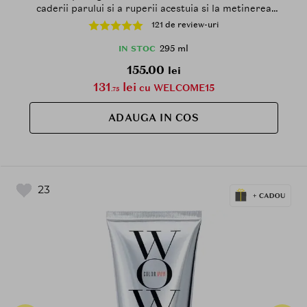
caderii parului si a ruperii acestuia si la metinerea
hidratarii parului cret sau ondulat - 295 ml
121 de review-uri
295 ml
IN STOC
155.00
lei
131
lei
cu WELCOME15
.75
ADAUGA IN COS
23