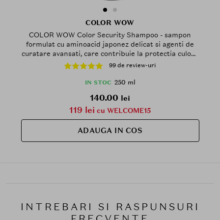
COLOR WOW
COLOR WOW Color Security Shampoo - sampon
formulat cu aminoacid japonez delicat si agenti de
curatare avansati, care contribuie la protectia culorii
parului si la mentinerea parului curat, stralucitor si
99 de review-uri
usor de coafat - 250 ml
250 ml
IN STOC
140.00
lei
119 lei
cu WELCOME15
ADAUGA IN COS
INTREBARI SI RASPUNSURI
FRECVENTE