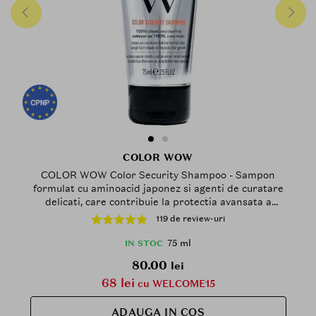
COLOR WOW
COLOR WOW Color Security Shampoo - Sampon
formulat cu aminoacid japonez si agenti de curatare
delicati, care contribuie la protectia avansata a
culorii parului si la mentinerea parului curat,
119 de review-uri
stralucitor si usor de coafat - 75 ml
75 ml
IN STOC
80.00
lei
68 lei
cu WELCOME15
ADAUGA IN COS