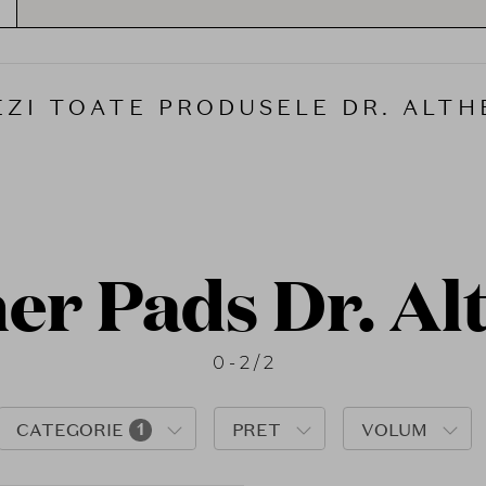
Filosofia Dr. Althea se bazează pe armonia di
ingrediente active precum
acidul hialuronic
,
pentru a menține pielea sănătoasă și catifelat
La
SOLE.ro
găsești gama completă de
produ
EZI TOATE PRODUSELE DR. ALTH
conforme cu reglementările Uniunii Europen
cruelty-free
, testate dermatologic și concepu
hidratată și luminoasă.
er Pads Dr. Al
0 - 2 / 2
CATEGORIE
1
PRET
VOLUM