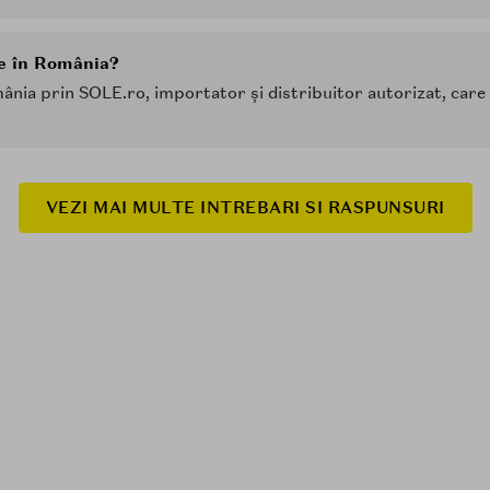
le în România?
omânia prin SOLE.ro, importator și distribuitor autorizat, car
VEZI MAI MULTE INTREBARI SI RASPUNSURI