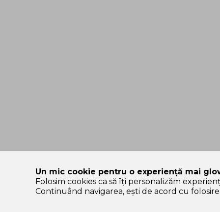
Un mic cookie pentru o experiență mai glo
Folosim cookies ca să îți personalizăm experien
SOLE – platformă de beauty construită pe încredere, nu pe
Continuând navigarea, ești de acord cu folosirea
Categorii Produse
Contul meu & SOLE
CLUB