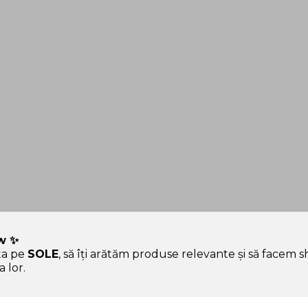
w ✨
ța pe
SOLE
, să îți arătăm produse relevante și să facem 
 hype.
 lor.
Ajutor & Siguranță
Sole.ro & Comunitate