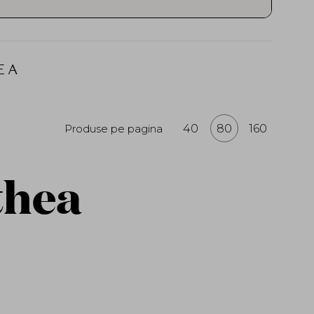
ntre
știință și natură
, folosind
 ceramidele și extractele botanice pure
ă.
se
Dr. Althea
, importate oficial și
EA
e (CPNP). Toate produsele sunt
te pentru o piele vizibil mai tânără,
Produse pe pagina
40
80
160
thea