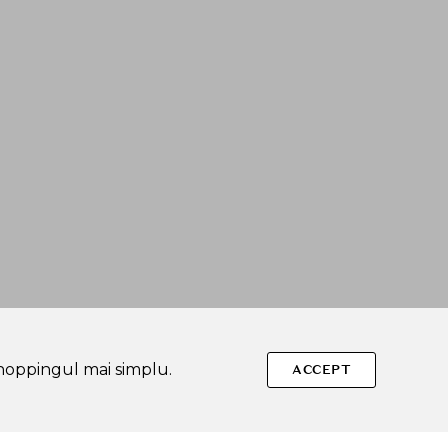
shoppingul mai simplu.
ACCEPT
Urmareste-ne