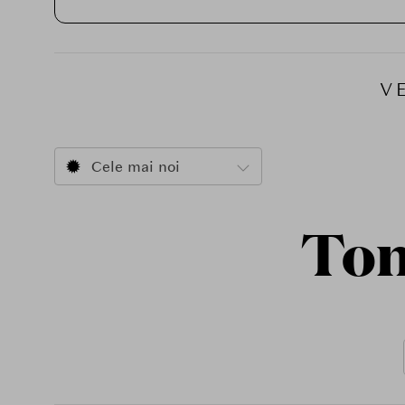
V
Cele mai noi
Ton