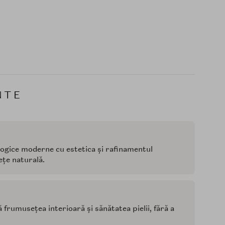
NTE
ogice moderne cu estetica și rafinamentul
ețe naturală.
ă frumusețea interioară și sănătatea pielii, fără a