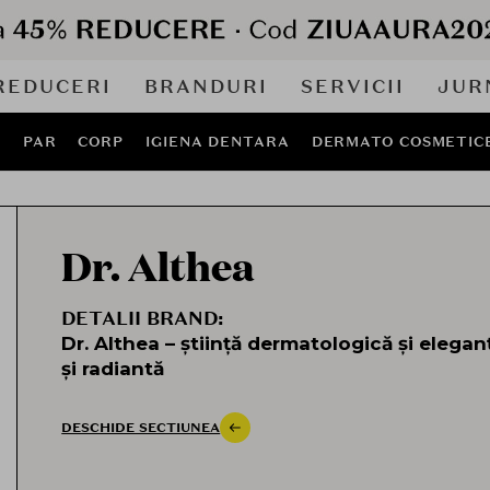
REDUCERI
BRANDURI
SERVICII
JUR
J
PAR
CORP
IGIENA DENTARA
DERMATO COSMETIC
Dr. Althea
DETALII BRAND:
Dr. Althea – știință dermatologică și elegan
și radiantă
Dr. Althea este un brand coreean premium d
științifică dermatologică cu arta frumuseții na
DESCHIDE SECTIUNEA
concentrează pe formule
curate, sigure și e
perfect între hidratare, regenerare și luminozi