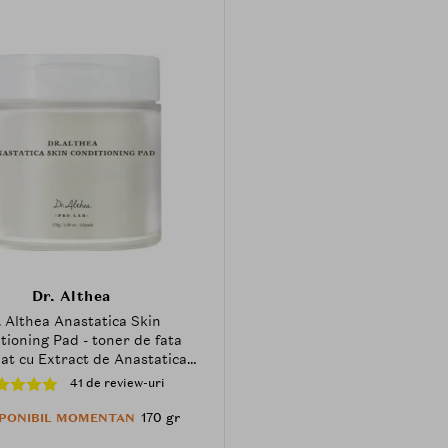
Dr. Althea
. Althea Anastatica Skin
tioning Pad - toner de fata
at cu Extract de Anastatica
ntica si Acid Hialuronic, care
41 de review-uri
uie la hidratarea pielii si la
a confortului cutanat - 65 buc
170 gr
SPONIBIL MOMENTAN