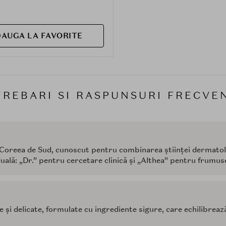
AUGA LA FAVORITE
TREBARI SI RASPUNSURI FRECVE
?
 Coreea de Sud, cunoscut pentru combinarea științei dermatol
ală: „Dr.” pentru cercetare clinică și „Althea” pentru frumus
e și delicate, formulate cu ingrediente sigure, care echilibreaz