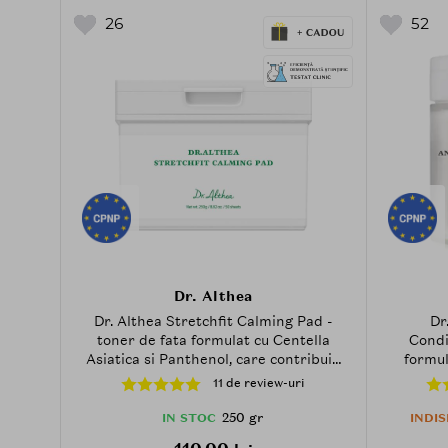
26
52
Dr. Althea
Dr. Althea Stretchfit Calming Pad -
Dr
toner de fata formulat cu Centella
Condi
Asiatica si Panthenol, care contribuie
formul
la calmarea pielii si la mentinerea
Hierochu
11 de review-uri
hidratarii
contrib
metinere
250 gr
IN STOC
INDI