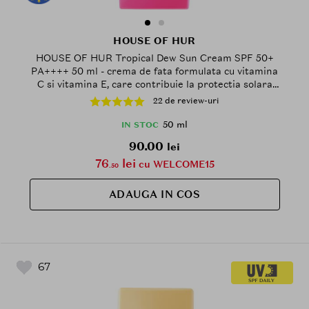
HOUSE OF HUR
HOUSE OF HUR Tropical Dew Sun Cream SPF 50+
PA++++ 50 ml - crema de fata formulata cu vitamina
C si vitamina E, care contribuie la protectia solara
UVA si UVB si la mentinerea hidratarii pielii, Daily
22 de review-uri
50 ml
IN STOC
90.00
lei
76
lei
cu WELCOME15
.50
ADAUGA IN COS
67