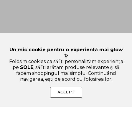
Un mic cookie pentru o experiență mai glow
✨
Folosim cookies ca să îți personalizăm experiența
pe
SOLE
, să îți arătăm produse relevante și să
facem shoppingul mai simplu. Continuând
navigarea, ești de acord cu folosirea lor.
SOLE – beauty fără zgomot.
ACCEPT
Produse autentice, conforme UE, alese responsabil.
Categorii Produse
Contul meu & SOLE CLUB