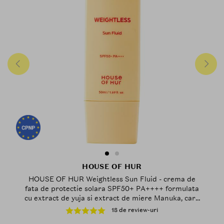
HOUSE OF HUR
HOUSE OF HUR Weightless Sun Fluid - crema de
fata de protectie solara SPF50+ PA++++ formulata
cu extract de yuja si extract de miere Manuka, care
contribuie la mentinerea hidratarii pielii si la
18 de review-uri
mentinerea unui finisaj natural, semi-mat - 50 ml