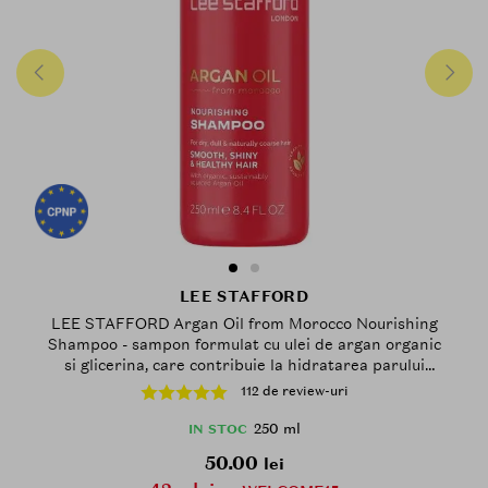
LEE STAFFORD
LEE STAFFORD Argan Oil from Morocco Nourishing
Shampoo - sampon formulat cu ulei de argan organic
si glicerina, care contribuie la hidratarea parului
uscat si deteriorat si la mentinerea parului curat si
112 de review-uri
proaspat - 250 ml
250 ml
IN STOC
50.00
lei