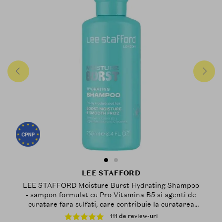
LEE STAFFORD
LEE STAFFORD Moisture Burst Hydrating Shampoo
- sampon formulat cu Pro Vitamina B5 si agenti de
curatare fara sulfati, care contribuie la curatarea
delicata a parului uscat si la metinerea nivelului de
111 de review-uri