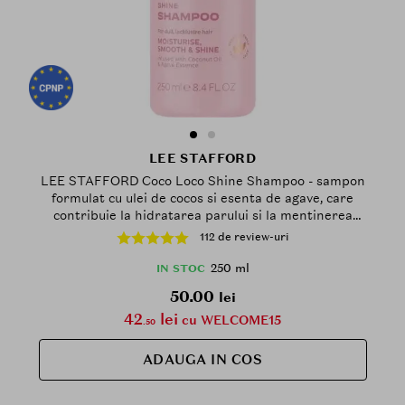
LEE STAFFORD
LEE STAFFORD Coco Loco Shine Shampoo - sampon
formulat cu ulei de cocos si esenta de agave, care
contribuie la hidratarea parului si la mentinerea
stralucirii - 250 ml
112 de review-uri
250 ml
IN STOC
50.00
lei
42
lei
cu WELCOME15
.50
ADAUGA IN COS