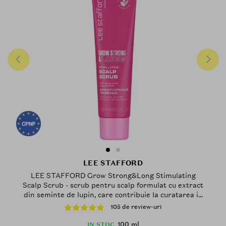
LEE STAFFORD
LEE STAFFORD Grow Strong&Long Stimulating
Scalp Scrub - scrub pentru scalp formulat cu extract
din seminte de lupin, care contribuie la curatarea in
profunzime a scalpului si la mentinerea unui scalp
105 de review-uri
echilibrat si hidratat - 100 ml
100 ml
IN STOC