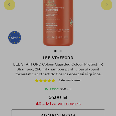
LEE STAFFORD
LEE STAFFORD Colour Guarded Colour Protecting
Shampoo, 250 ml - sampon pentru parul vopsit
formulat cu extract de floarea-soarelui si quinoa
hidrolizata, care contribuie la indepartarea delicata
8 de review-uri
a impuritatilor, excesului de sebum si reziduurilor de
produse de coafare si la metinerea intensitatii culorii
250 ml
IN STOC
55.00
lei
46
lei
cu WELCOME15
.75
ADAUGA IN COS