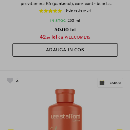
provitamina B5 (pantenol), care contribuie la
curatarea scalpului si lungimilor si la metinerea unui
9 de review-uri
ton rece al parului blond natural sau decolorat
250 ml
IN STOC
50.00
lei
42
lei
cu WELCOME15
.50
ADAUGA IN COS
2