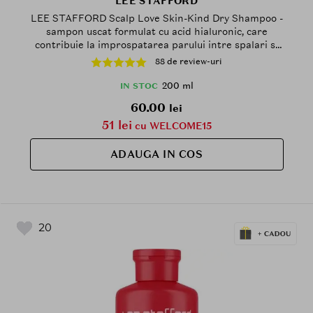
LEE STAFFORD
LEE STAFFORD Scalp Love Skin-Kind Dry Shampoo -
sampon uscat formulat cu acid hialuronic, care
contribuie la improspatarea parului intre spalari si
la metinerea confortului scalpului sensibil - 200 ml
88 de review-uri
200 ml
IN STOC
60.00
lei
51 lei
cu WELCOME15
ADAUGA IN COS
20