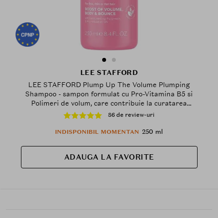
LEE STAFFORD
LEE STAFFORD Plump Up The Volume Plumping
Shampoo - sampon formulat cu Pro-Vitamina B5 si
Polimeri de volum, care contribuie la curatarea
parului de sebum si impuritati si la mentinerea
86 de review-uri
volumului pentru parul subtire si lipsit de stralucire -
250 ml
250 ml
INDISPONIBIL MOMENTAN
ADAUGA LA FAVORITE