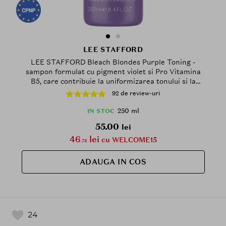
LEE STAFFORD
LEE STAFFORD Bleach Blondes Purple Toning -
sampon formulat cu pigment violet si Pro Vitamina
B5, care contribuie la uniformizarea tonului si la
neutralizarea nuantelor de galben - 250 ml
92 de review-uri
250 ml
IN STOC
55.00
lei
46
lei
cu WELCOME15
.75
ADAUGA IN COS
24