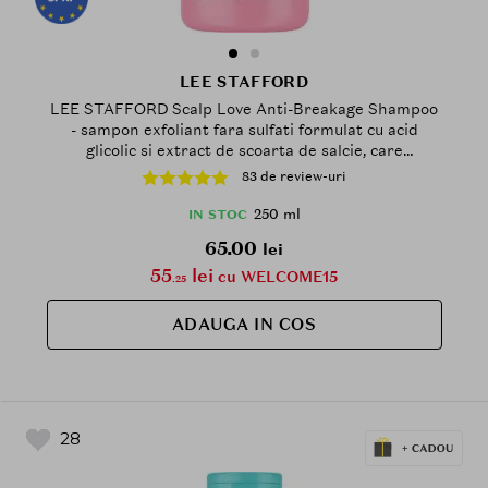
LEE STAFFORD
LEE STAFFORD Scalp Love Anti-Breakage Shampoo
- sampon exfoliant fara sulfati formulat cu acid
glicolic si extract de scoarta de salcie, care
contribuie la curatarea si exfolierea delicata a
83 de review-uri
scalpului sensibil si iritat si la mentinerea aspectului
parului fin predispus la cadere - 250 ml
250 ml
IN STOC
65.00
lei
55
lei
cu WELCOME15
.25
ADAUGA IN COS
28