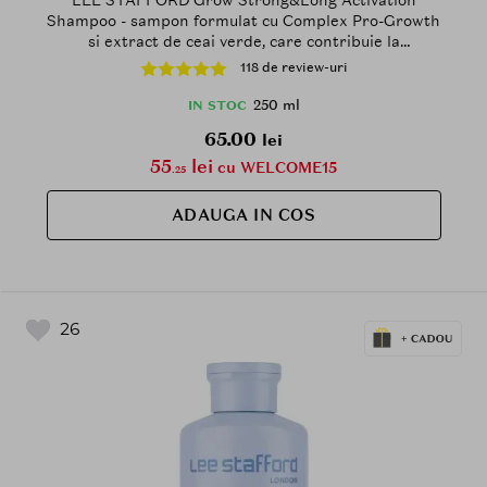
Shampoo - sampon formulat cu Complex Pro-Growth
si extract de ceai verde, care contribuie la
stimularea cresterii parului si la reducerea caderii
118 de review-uri
acestuia - 250 ml
250 ml
IN STOC
65.00
lei
55
lei
cu WELCOME15
.25
ADAUGA IN COS
26