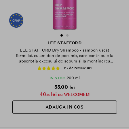
LEE STAFFORD
LEE STAFFORD Dry Shampoo - sampon uscat
formulat cu amidon de porumb, care contribuie la
absorbtia excesului de sebum si la mentinerea
aspectului proaspat al parului intre spalari - 200 ml
117 de review-uri
200 ml
IN STOC
55.00
lei
46
lei
cu WELCOME15
.75
ADAUGA IN COS