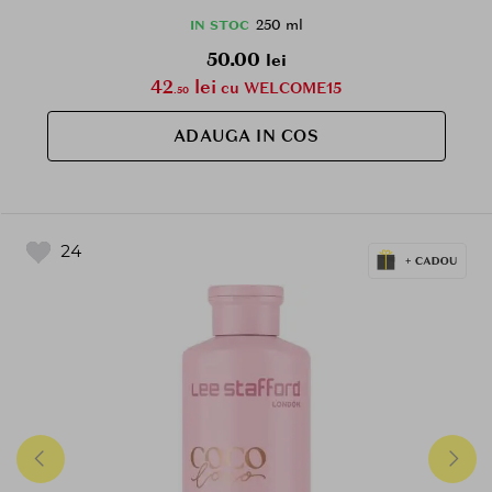
umiditate - 250 ml
250 ml
IN STOC
50.00
lei
42
lei
cu WELCOME15
.50
ADAUGA IN COS
24