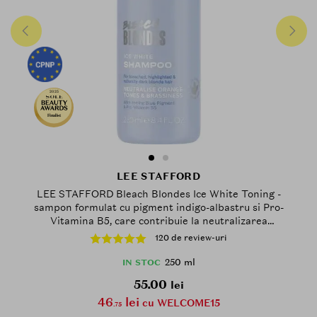
2025
Finalist
LEE STAFFORD
LEE STAFFORD Bleach Blondes Ice White Toning -
sampon formulat cu pigment indigo-albastru si Pro-
Vitamina B5, care contribuie la neutralizarea
nuantelor de portocaliu si aramiu si la metinerea
120 de review-uri
stralucirii naturale a parului - 250 ml
250 ml
IN STOC
55.00
lei
46
lei
cu WELCOME15
.75