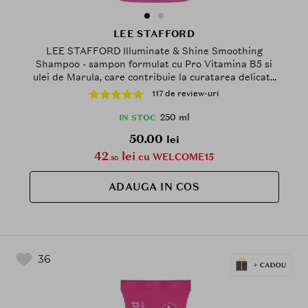
LEE STAFFORD
LEE STAFFORD Illuminate & Shine Smoothing
Shampoo - sampon formulat cu Pro Vitamina B5 si
ulei de Marula, care contribuie la curatarea delicata
a parului lipsit de stralucire sau predispus la
117 de review-uri
incretire si la metinerea aspectului matasos si ultra-
lucios - 250 ml
250 ml
IN STOC
50.00
lei
42
lei
cu WELCOME15
.50
ADAUGA IN COS
36