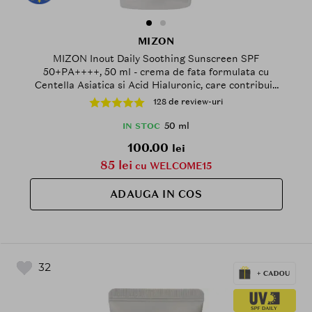
MIZON
MIZON Inout Daily Soothing Sunscreen SPF
50+PA++++, 50 ml - crema de fata formulata cu
Centella Asiatica si Acid Hialuronic, care contribuie
la reducerea rosetii si la metinerea unui aspect
128 de review-uri
uniform si echilibrat, Daily
50 ml
IN STOC
100.00
lei
85 lei
cu WELCOME15
ADAUGA IN COS
32