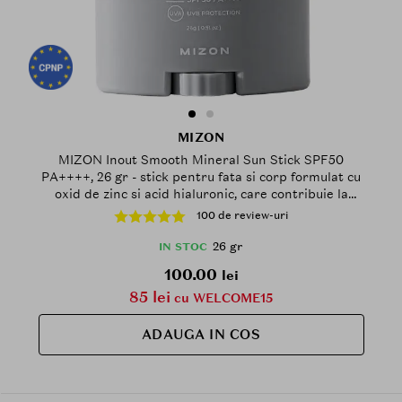
MIZON
MIZON Inout Smooth Mineral Sun Stick SPF50
PA++++, 26 gr - stick pentru fata si corp formulat cu
oxid de zinc si acid hialuronic, care contribuie la
protectia pielii impotriva razelor UVA si UVB, Daily
100 de review-uri
26 gr
IN STOC
100.00
lei
85 lei
cu WELCOME15
ADAUGA IN COS