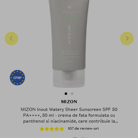
MIZON
MIZON Inout Watery Sheer Sunscreen SPF 50
PA++++, 50 ml - crema de fata formulata cu
panthenol si niacinamide, care contribuie la
hidratarea pielii si la mentinerea confortului cutanat,
107 de review-uri
Daily