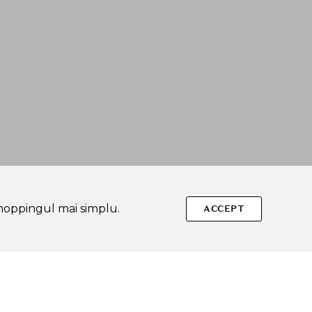
shoppingul mai simplu.
ACCEPT
Urmareste-ne