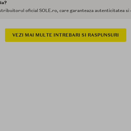
ia?
tribuitorul oficial SOLE.ro, care garanteaza autenticitatea s
VEZI MAI MULTE INTREBARI SI RASPUNSURI