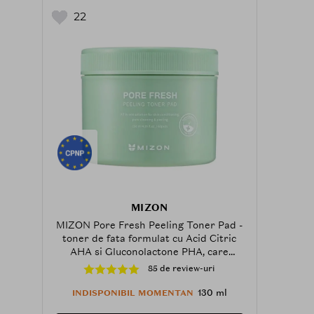
22
MIZON
MIZON Pore Fresh Peeling Toner Pad -
toner de fata formulat cu Acid Citric
AHA si Gluconolactone PHA, care
contribuie la exfolierea delicata,
85 de review-uri
curatarea porilor si reimprospatarea
pielii - 130 ml
130 ml
INDISPONIBIL MOMENTAN