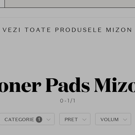
Formulele MIZON sunt create cu tehnologii in
calitate – precum colagenul marin,
acidul hi
pentru a reda pielii elasticitatea, luminozitate
sunt cruelty-free, testate dermatologic si potr
VEZI TOATE PRODUSELE MIZON
Brandul promoveaza frumusetea autentica pri
se pe nevoile reale ale pielii si pe rezultate v
echilibrul intre eficienta clinica si placerea s
La
SOLE.ro
, gasesti intreaga gama de
produs
cu reglementarile Uniunii Europene (CPNP). 
coreeana cu grija pentru piele – pentru un ten
oner Pads Miz
0 - 1 / 1
CATEGORIE
1
PRET
VOLUM