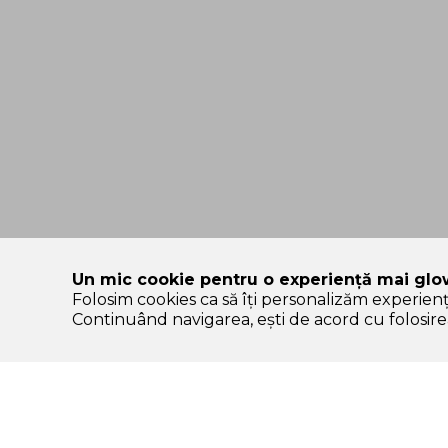
Un mic cookie pentru o experiență mai glo
Folosim cookies ca să îți personalizăm experien
SOLE – platformă de beauty construită pe încredere, nu pe
Continuând navigarea, ești de acord cu folosirea
Categorii Produse
Contul meu & SOLE
CLUB
K-start
Autentificare /
Protectie solara
Înregistrare