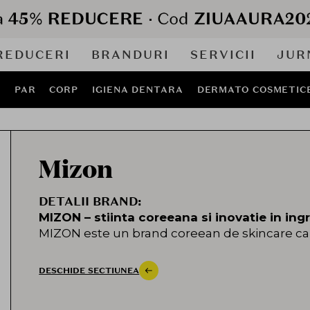
REDUCERI
BRANDURI
SERVICII
JUR
J
PAR
CORP
IGIENA DENTARA
DERMATO COSMETIC
Mizon
DETALII BRAND:
MIZON – stiinta coreeana si inovatie in ingrij
MIZON este un brand coreean de skincare care
cu puterea ingredientelor naturale pentru a ofer
Lansat de o echipa de cercetatori cosmetolog
DESCHIDE SECTIUNEA
introducerea extractului de melc in cosmet
pentru proprietatile sale de regenerare si hi