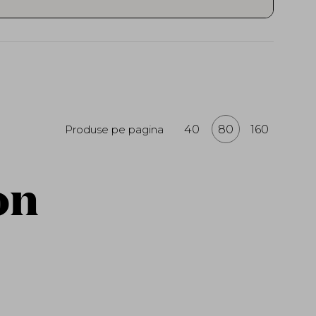
ovatoare si ingrediente de inalta
aluronic
, peptidele si ceramidele –
a si vitalitatea naturala. Toate produsele
ivite inclusiv pentru pielea sensibila.
n ingrijire constienta, concentrandu-
izibile. MIZON reprezinta perfect
enzoriala a ritualului coreean de skincare.
e MIZON
, importate oficial si conforme
Produse pe pagina
40
80
160
Descopera brandul care imbina inovatia
 neted, luminos si sanatos in fiecare zi.
on