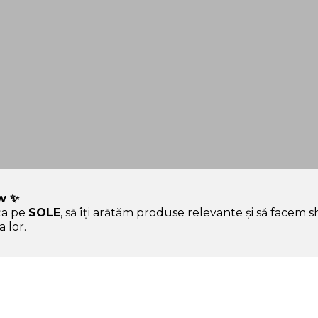
w ✨
ța pe
SOLE
, să îți arătăm produse relevante și să facem 
 hype.
 lor.
Ajutor & Siguranță
Sole.ro & Comunitate
Aura, asistentul tău
Povestea SOLE
personal
Standardul SOLE
Întrebări frecvente