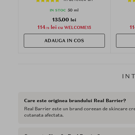
care contribuie la protectia solara si la
protect
calmarea pielii iritate, rosii si aspre,
50 ml
IN STOC
Daily
135.00
lei
114
lei
11
cu WELCOME15
.75
ADAUGA IN COS
IN
Care este originea brandului Real Barrier?
Real Barrier este un brand coreean de skincare crea
cutanata afectata.