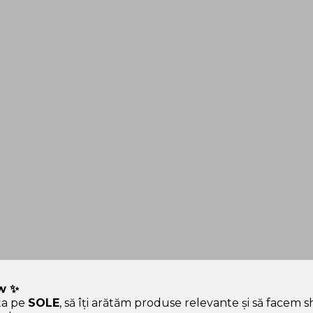
w ✨
ța pe
SOLE
, să îți arătăm produse relevante și să facem 
 hype.