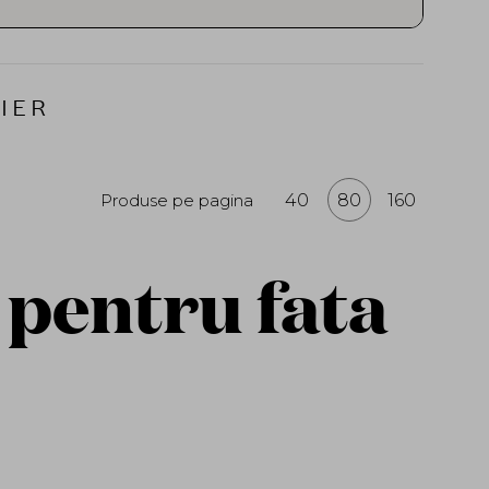
mulsion) sta la baza tuturor produselor
lipidelor pielii pentru a restabili
 principale –
ceramide
, colesterol si acizi
IER
protectia pielii si a preveni pierderea
Real Solution. Real Safety.” – punand
iguranta dermatologica. Produsele sunt
Produse pe pagina
40
80
160
i artificiale, fiind ideale pentru pielea
se Real Barrier
, importate oficial si
 pentru fata
ne (CPNP). Descopera brandul coreean
piele confortabila si echilibrata zi de zi.