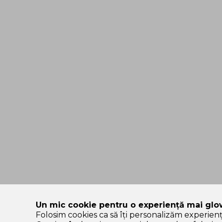
Un mic cookie pentru o experiență mai glo
Folosim cookies ca să îți personalizăm experien
SOLE – platformă de beauty construită pe încredere, nu pe