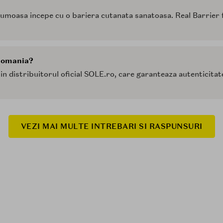
frumoasa incepe cu o bariera cutanata sanatoasa. Real Barrier 
Romania?
in distribuitorul oficial SOLE.ro, care garanteaza autenticita
VEZI MAI MULTE INTREBARI SI RASPUNSURI