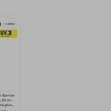
 Barrier
 50 ml -
ta-glucan
buie la
w-uri