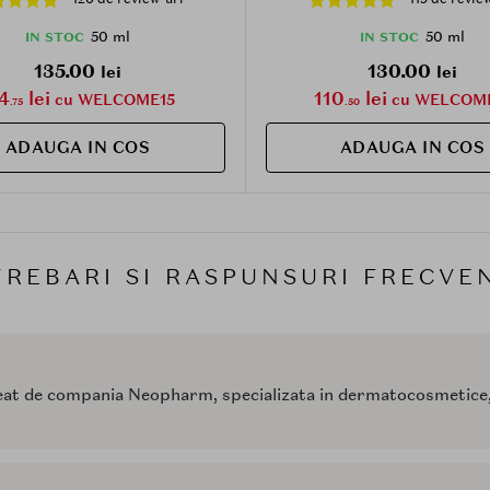
ia solara si la uniformizarea
protectia pielii in conditii ur
nuantei pielii, Daily
metinerea hidratarii, Da
50 ml
50 ml
IN STOC
IN STOC
135.00
130.00
lei
lei
4
lei
110
lei
cu WELCOME15
cu WELCOM
.75
.50
ADAUGA IN COS
ADAUGA IN COS
TREBARI SI RASPUNSURI FRECVE
t de compania Neopharm, specializata in dermatocosmetice, dedi