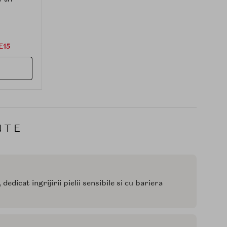
bane si la
ily
E15
NTE
cat ingrijirii pielii sensibile si cu bariera