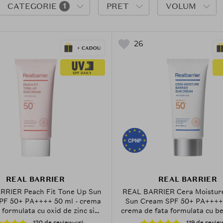
CATEGORIE
1
PRET
VOLUM
26
REAL BARRIER
REAL BARRIER
RRIER Peach Fit Tone Up Sun
REAL BARRIER Cera Moisture
PF 50+ PA++++ 50 ml - crema
Sun Cream SPF 50+ PA++++,
 formulata cu oxid de zinc si
crema de fata formulata cu be
namida, care contribuie la
si niacinamida, care contri
120 de review-uri
119 de revie