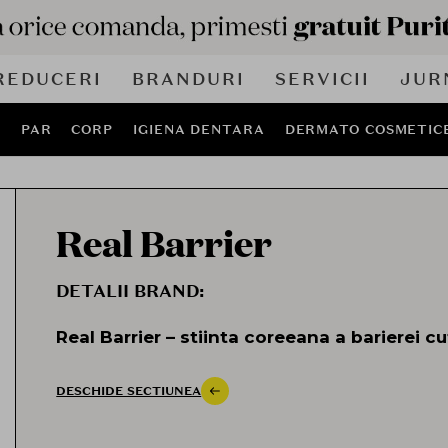
REDUCERI
BRANDURI
SERVICII
JUR
J
PAR
CORP
IGIENA DENTARA
DERMATO COSMETIC
Real Barrier
DETALII BRAND:
Real Barrier – stiinta coreeana a barierei 
protejata
Real Barrier este un brand coreean de skinca
DESCHIDE SECTIUNEA
companie renumita pentru inovatiile sale in
dedicat ingrijirii pielii sensibile, uscate si re