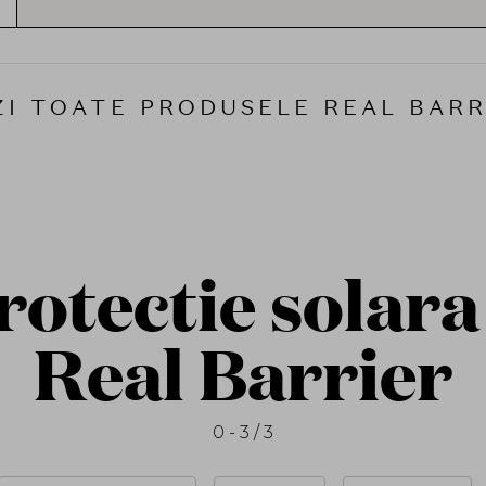
intarirea barierei cutanate.
Tehnologia brevetata MLE® (Multi-Lamellar E
Real Barrier. Aceasta imita structura naturala a 
echilibrul si hidratarea optima. Ingredientele
ZI TOATE PRODUSELE REAL BARR
grasi – lucreaza impreuna pentru a reconstrui 
de umiditate.
Filosofia Real Barrier este „Real Technology. 
accent pe formule reale, rezultate reale si s
cruelty-free, fara parabeni, alcool sau parfumur
sensibila sau cu afectiuni dermatologice.
La
SOLE.ro
, gasesti gama completa de
produ
otectie solara
conforme cu reglementarile Uniunii Europe
care protejeaza, hidrateaza si repara – pentru o 
Real Barrier
0 - 3 / 3