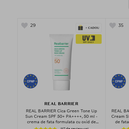
29
35
REAL BARRIER
REAL BARRIER Cica Green Tone Up
REAL BA
Sun Cream SPF 50+ PA++++, 50 ml -
Cream S
crema de fata formulata cu oxid de
de fata
zinc si extract de Centella Asiatica,
niaci
117 de review-uri