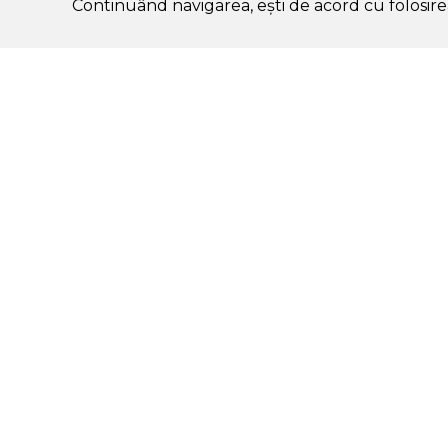
Continuând navigarea, ești de acord cu folosirea
Categorii Produse
Contul meu & SOLE
CLUB
K-start
Autentificare /
Protectie solara
Înregistrare
Ten
Comenzile mele
Machiaj
Lista de favorite
Par
CashBack & puncte
Corp
SOLE CLUB – beneficii
Igiena dentara
Program afiliere
Dermato cosmetice
Copii
Barbati
Electrica