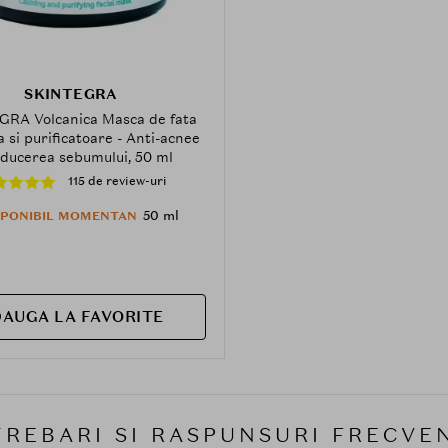
SKINTEGRA
RA Volcanica Masca de fata
 si purificatoare - Anti-acnee
educerea sebumului, 50 ml
115 de review-uri
50 ml
SPONIBIL MOMENTAN
AUGA LA FAVORITE
TREBARI SI RASPUNSURI FRECVE