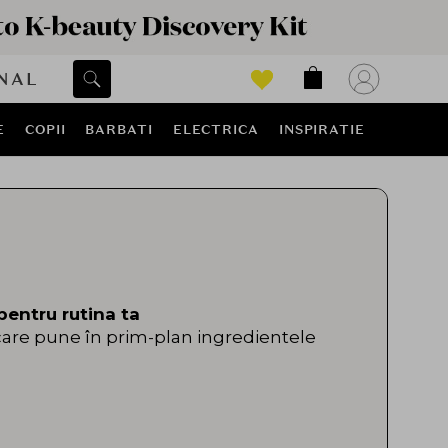
NAL
E
COPII
BARBATI
ELECTRICA
INSPIRATIE
pentru rutina ta
are pune în prim-plan ingredientele
, alături de formule fără iritanţi,
a este concepută pentru a răspunde
robleme, combinând dermatologia cu