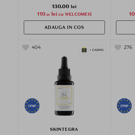
confortului cutanat
130.00
lei
110
lei
1
cu WELCOME15
.50
ADAUGA IN COS
404
276
SKINTEGRA