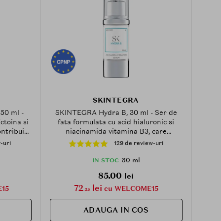
SKINTEGRA
50 ml -
SKINTEGRA Hydra B, 30 ml - Ser de
ctoina si
fata formulata cu acid hialuronic si
ontribuie
niacinamida vitamina B3, care
ru larg
contribuie la hidratarea pielii si la
-uri
129 de review-uri
 barierei
mentinerea barierei hidrolipidice
30 ml
IN STOC
85.00
lei
72
lei
15
cu WELCOME15
.25
ADAUGA IN COS