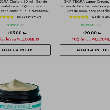
GRA Clarion, 30 ml - Ser de
SKINTEGRA Lunar Cream, 3
rmulat cu acid glicolic si acid
Crema de fata formulata cu pa
c, care contribuie la curatarea
unt de shea, care contribu
 a porilor si la imbunatatirea
hidratarea pielii si la met
115 de review-uri
125 de revie
si a hiperpigmentarii pe pielea
confortului cutanat
problematica
30 ml
30 ml
IN STOC
IN STOC
105.00
120.00
lei
lei
9
lei
102 lei
cu WELCOME15
cu WELCOME
.25
ADAUGA IN COS
ADAUGA IN COS