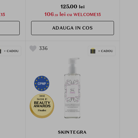
125.00
lei
106
lei
15
cu WELCOME15
.25
ADAUGA IN COS
336
2025
Finalist
SKINTEGRA