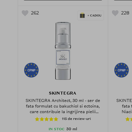
262
228
SKINTEGRA
SKINTEGRA Architect, 30 ml - ser de
SKINTEG
fata formulat cu bakuchiol si ectoina,
fata 
care contribuie la ingrijirea pielii
Niaci
predispuse la imperfectiuni si cu
calmarea 
115 de review-uri
leziuni UV vizibile (cum ar fi
si la co
hiperpigmentarile) si la mentinerea
30 ml
IN STOC