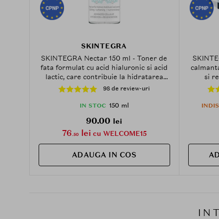
SKINTEGRA
SKINTEGRA Nectar 150 ml - Toner de
SKINTEG
fata formulat cu acid hialuronic si acid
calmanta
lactic, care contribuie la hidratarea
si r
pielii si la mentinerea echilibrului dupa
98 de review-uri
curatare
150 ml
IN STOC
INDI
90.00
lei
76
lei
cu WELCOME15
.50
ADAUGA IN COS
AD
IN