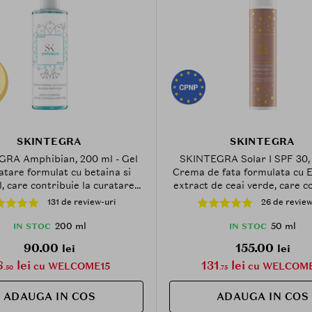
SKINTEGRA
SKINTEGRA
RA Amphibian, 200 ml - Gel
SKINTEGRA Solar I SPF 30, 
atare formulat cu betaina si
Crema de fata formulata cu E
l, care contribuie la curatarea
extract de ceai verde, care c
i si la metinerea confortului
la protectia solara cu spect
131 de review-uri
26 de review
cutanat
(UVA + UVB) si la mentinerea
cutanate
200 ml
50 ml
IN STOC
IN STOC
90.00
155.00
lei
lei
6
lei
131
lei
cu WELCOME15
cu WELCOME
.50
.75
ADAUGA IN COS
ADAUGA IN COS