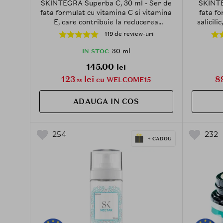
SKINTEGRA Superba C, 30 ml - Ser de
SKINTE
fata formulat cu vitamina C si vitamina
fata fo
E, care contribuie la reducerea
salicili
stresului oxidativ al pielii si la
profunda
119 de review-uri
metinerea tonusului uniform al pielii
texturii 
30 ml
IN STOC
145.00
lei
123
lei
8
cu WELCOME15
.25
ADAUGA IN COS
254
232