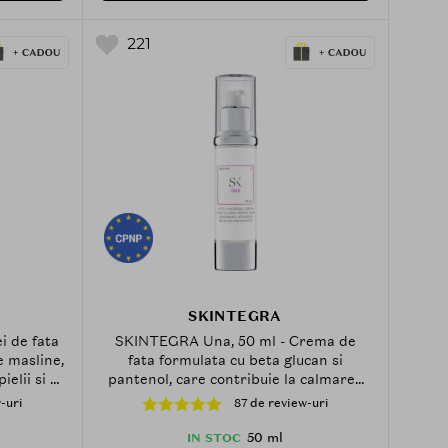
221
SKINTEGRA
i de fata
SKINTEGRA Una, 50 ml - Crema de
e masline,
fata formulata cu beta glucan si
elii si la
pantenol, care contribuie la calmarea
pidice
pielii si la metinerea confortului
-uri
87 de review-uri
cutanat
50 ml
IN STOC