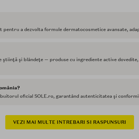
pentru a dezvolta formule dermatocosmetice avansate, adaptat
 ştiinţă şi blândeţe — produse cu ingrediente active dovedite, 
România?
uitorul oficial SOLE.ro, garantând autenticitatea şi conformi
VEZI MAI MULTE INTREBARI SI RASPUNSURI