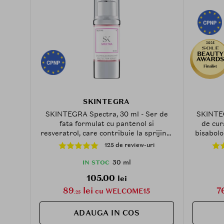
2025
Finalist
SKINTEGRA
SKINTEGRA Spectra, 30 ml - Ser de
SKINTEG
fata formulat cu pantenol si
de cur
resveratrol, care contribuie la sprijinul
bisabolo
zilnic al pielii si la protectia
pieli
125 de review-uri
antioxidanta usoara a pielii afectate,
deteriorate, care prezinta iritatii,
30 ml
IN STOC
roseata si procese inflamatorii
105.00
lei
89
lei
7
cu WELCOME15
.25
ADAUGA IN COS