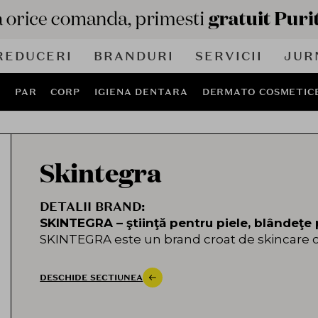
REDUCERI
BRANDURI
SERVICII
JUR
J
PAR
CORP
IGIENA DENTARA
DERMATO COSMETIC
Skintegra
DETALII BRAND:
SKINTEGRA – ştiinţă pentru piele, blândeţe 
SKINTEGRA este un brand croat de skincare c
active, testate clinic şi în concentraţii eficiente
parfumuri agresive sau compuşi inutili. Gam
DESCHIDE SECTIUNEA
nevoilor pielii sensibile, reactive sau cu p
cosmetica modernă.