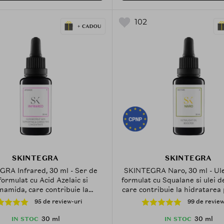
102
SKINTEGRA
SKINTEGRA
RA Infrared, 30 ml - Ser de
SKINTEGRA Naro, 30 ml - Ule
formulat cu Acid Azelaic si
formulat cu Squalane si ulei d
namida, care contribuie la
care contribuie la hidratarea pi
pielii si la hidratarea intensa
metinerea barierei hidroli
95 de review-uri
99 de review
rectarea imperfectiunilor pielii
sanatoase
30 ml
30 ml
IN STOC
IN STOC