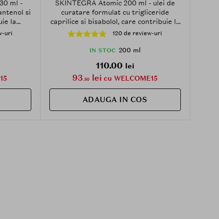
0 ml -
SKINTEGRA Atomic 200 ml - ulei de
ntenol si
curatare formulat cu trigliceride
ie la
caprilice si bisabolol, care contribuie la
inerea
curatarea impuritatilor si machiajului
w-uri
120 de review-uri
de pe ten si la metinerea confortului
cutanat
200 ml
IN STOC
110.00
lei
93
lei
15
cu WELCOME15
.50
ADAUGA IN COS