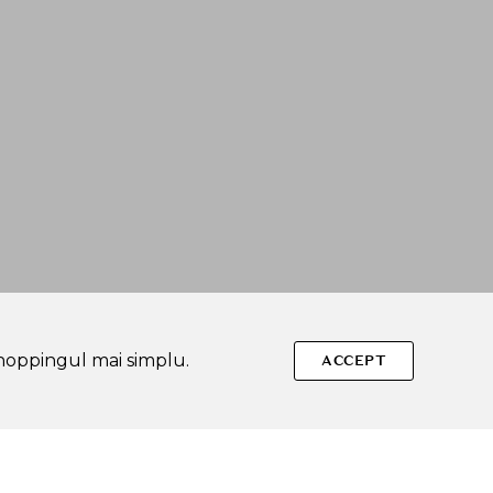
shoppingul mai simplu.
ACCEPT
Urmareste-ne