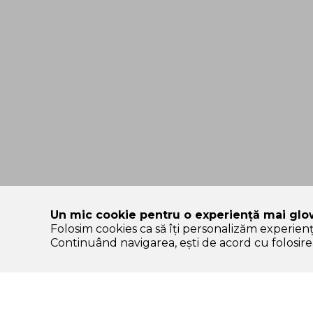
Un mic cookie pentru o experiență mai glo
Folosim cookies ca să îți personalizăm experien
SOLE – platformă de beauty construită pe încredere, nu pe
Continuând navigarea, ești de acord cu folosirea
Categorii Produse
Contul meu & SOLE
CLUB
K-start
Autentificare /
Protectie solara
Înregistrare