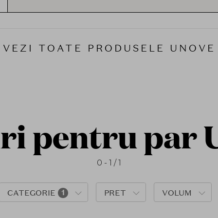
Filosofia UNOVE se concentrează pe „Premiu
proteine, aminoacizi și ingrediente intens nu
structura părului și a oferi un aspect sănătos c
sunt cremoase, plăcute, iar formulele sunt cr
VEZI TOATE PRODUSELE UNOVE
Gama include tratamente concentrate, creme 
pentru definirea buclelor și șampoane delica
complet părul deteriorat, uscat sau frizat. UN
rutină simplă și accesibilă.
Pe
SOLE.ro
, găsești
gama oficială UNOVE
, im
reglementările Uniunii Europene (CPNP). Dacă
neted și vizibil mai sănătos, UNOVE este aleg
ri pentru par 
zilnică.
0 - 1 / 1
CATEGORIE
1
PRET
VOLUM