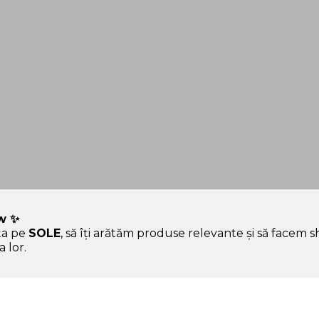
w ✨
ța pe
SOLE
, să îți arătăm produse relevante și să facem 
 hype.
 lor.
Ajutor & Siguranță
Sole.ro & Comunitate
Aura, asistentul tău
Povestea SOLE
personal
Standardul SOLE