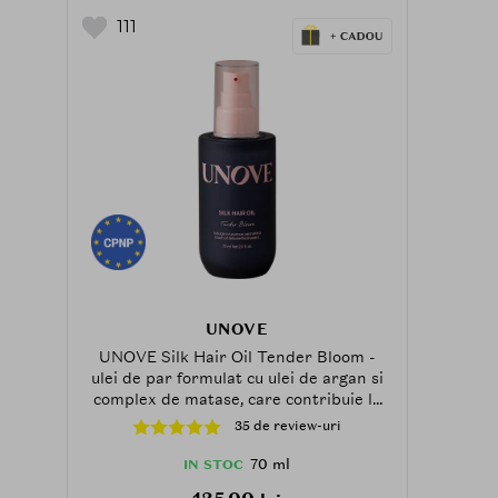
111
UNOVE
UNOVE Silk Hair Oil Tender Bloom -
ulei de par formulat cu ulei de argan si
complex de matase, care contribuie la
hidratarea parului si la mentinerea
35 de review-uri
aspectului matasos fara incarcare - 70
ml
70 ml
IN STOC