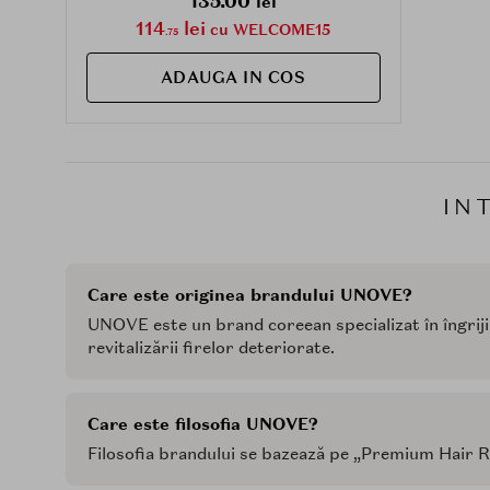
135.00
lei
114
lei
cu WELCOME15
.75
ADAUGA IN COS
IN
Care este originea brandului UNOVE?
UNOVE este un brand coreean specializat în îngriji
revitalizării firelor deteriorate.
Care este filosofia UNOVE?
Filosofia brandului se bazează pe „Premium Hair R