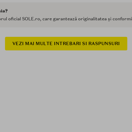
ia?
ul oficial SOLE.ro, care garantează originalitatea și conform
VEZI MAI MULTE INTREBARI SI RASPUNSURI