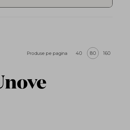
m Hair Rescue”: produse bogate în
tritive, concepute pentru a reconstrui
hiar și după primele utilizări. Texturile
uelty-free și în mare parte vegane.
leave-in, măști reparatoare, esențe
te — toate gândite pentru a transforma
OVE oferă rezultate de salon într-o
Produse pe pagina
40
80
160
portată direct și conformă cu
 îți dorești un păr mai puternic, mai
erea premium potrivită pentru rutina ta
Unove