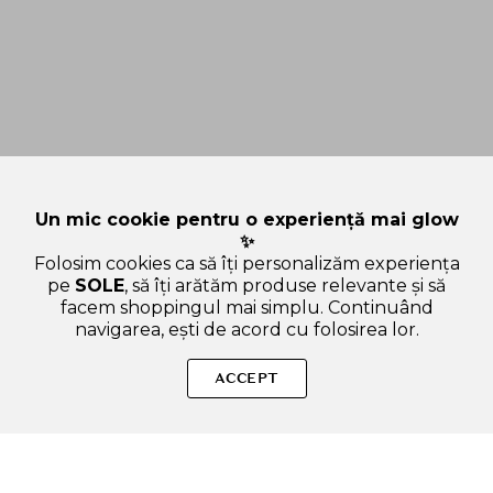
Un mic cookie pentru o experiență mai glow
✨
Folosim cookies ca să îți personalizăm experiența
pe
SOLE
, să îți arătăm produse relevante și să
facem shoppingul mai simplu. Continuând
navigarea, ești de acord cu folosirea lor.
SOLE – beauty fără zgomot.
ACCEPT
Produse autentice, conforme UE, alese responsabil.
Categorii Produse