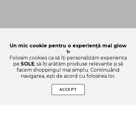
Un mic cookie pentru o experiență mai glow
✨
Folosim cookies ca să îți personalizăm experiența
pe
SOLE
, să îți arătăm produse relevante și să
facem shoppingul mai simplu. Continuând
navigarea, ești de acord cu folosirea lor.
SOLE – beauty fără zgomot.
ACCEPT
Produse autentice, conforme UE, alese responsabil.
Categorii Produse
Contul meu & SOLE CLUB