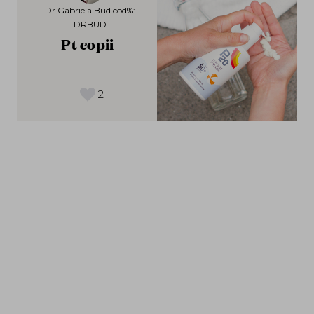
Dr Gabriela Bud cod%:
DRBUD
Pt copii
2