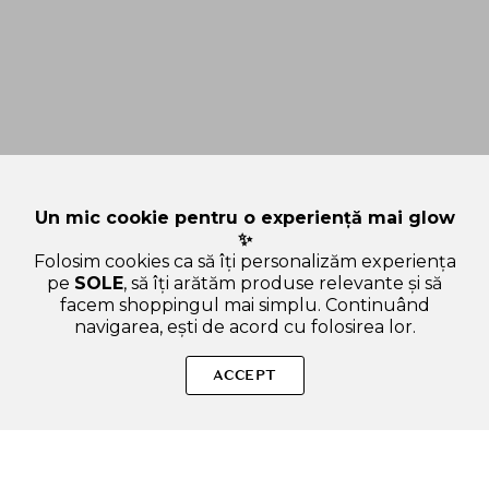
Un mic cookie pentru o experiență mai glow
✨
Folosim cookies ca să îți personalizăm experiența
pe
SOLE
, să îți arătăm produse relevante și să
facem shoppingul mai simplu. Continuând
navigarea, ești de acord cu folosirea lor.
SOLE – beauty fără zgomot.
ACCEPT
Produse autentice, conforme UE, alese responsabil.
Categorii Produse