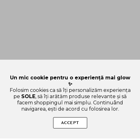
Un mic cookie pentru o experiență mai glow
✨
Folosim cookies ca să îți personalizăm experiența
pe
SOLE
, să îți arătăm produse relevante și să
facem shoppingul mai simplu. Continuând
navigarea, ești de acord cu folosirea lor.
Sperăm că ți-am răspuns la toate întrebările despre
SKINFOOD Shea Butter Crema de Maini cu Miere - Hidratare
ACCEPT
Intensiva si Catifelare, 30 ml. Dacă ai și alte curiozități, nu ezita
să ne scrii!