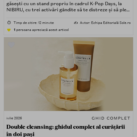
găsești cu un stand propriu în cadrul K-Pop Days, la
NIBIRU, cu trei activări gândite să te distreze și să pleci
acasă cu ceva în plus.
⏱️
Timp de citire: 12 minute
✍️
Autor: Echipa Editorială Sole.ro
1
persoana apreciază acest articol
GHID COMPLET
iulie 2026
Double cleansing: ghidul complet al curățării
în doi pași