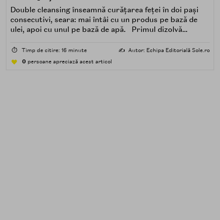
Double cleansing înseamnă curățarea feței în doi pași
consecutivi, seara: mai întâi cu un produs pe bază de
ulei, apoi cu unul pe bază de apă. Primul dizolvă
impuritățile grase — SPF, machiaj, sebum, particule de
poluare. Al doilea îndepărtează impuritățile solubile în
⏱️
Timp de citire: 16 minute
✍️
Autor: Echipa Editorială Sole.ro
apă — transpirație, praf, reziduuri.
0
persoane apreciază acest articol