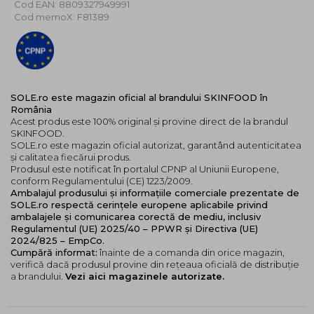
Cod EAN: 8809327949991
protectie naturala.
Cod memoX: F81389
Extract de
Aloe Vera
: Calmeaza si protejeaza
pielea.
Ulei de
Seminte de Macadamia
: Hraneste intens
pielea, imbunatatind elasticitatea si mentinand
supletea pielii.
SOLE.ro este magazin oficial al brandului SKINFOOD în
Mod de utilizare:
România
Acest produs este 100% original și provine direct de la brandul
Aplicati o cantitate generoasa de crema pe maini si
SKINFOOD.
masati usor pana la absorbtia completa.
SOLE.ro este magazin oficial autorizat, garantând autenticitatea
și calitatea fiecărui produs.
Reaplicati ori de cate ori este necesar, mai ales dupa
Produsul este notificat în portalul CPNP al Uniunii Europene,
spalarea mainilor.
conform Regulamentului (CE) 1223/2009.
Ambalajul produsului și informațiile comerciale prezentate de
SOLE.ro respectă cerințele europene aplicabile privind
ambalajele și comunicarea corectă de mediu, inclusiv
Regulamentul (UE) 2025/40 – PPWR și Directiva (UE)
2024/825 – EmpCo.
Cumpără informat:
înainte de a comanda din orice magazin,
verifică dacă produsul provine din rețeaua oficială de distribuție
a brandului.
Vezi aici magazinele autorizate.