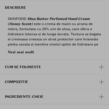
DESCRIERE
SKINFOOD
Shea Butter Perfumed Hand Cream
(Honey Scent)
este o crema de maini cu aroma de
miere, formulata cu 20% unt de shea, care ofera o
hidratare intensa si de lunga durata. Textura sa bogata
si cremoasa creeaza un strat protector care hraneste
pielea uscata si mentine nivelul optim de hidratare pe
tot parcursul zilei, lasand mainile catifelate si placut
Vezi mai mult
parfumate.
Beneficii:
CUM SE FOLOSESTE
Textura bogata
Hranire si hidratare
Parfum placut
COMPOZITIE
Ingrediente principale:
Unt de Shea
20% (Butyrospermum Parkii Butter):
INGREDIENTE-CHEIE
Hidrateaza si hraneste intens pielea uscata,
ajutand la regenerarea acesteia si oferind