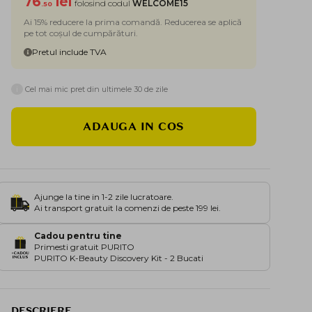
76
lei
folosind codul
WELCOME15
.50
Ai 15% reducere la prima comandă. Reducerea se aplică
pe tot coșul de cumpărături.
Pretul include TVA
i
Cel mai mic pret din ultimele 30 de zile
ADAUGA IN COS
Ajunge la tine in 1-2 zile lucratoare.
Ai transport gratuit la comenzi de peste 199 lei.
Cadou pentru tine
Primesti gratuit PURITO
PURITO K-Beauty Discovery Kit - 2 Bucati
DESCRIERE