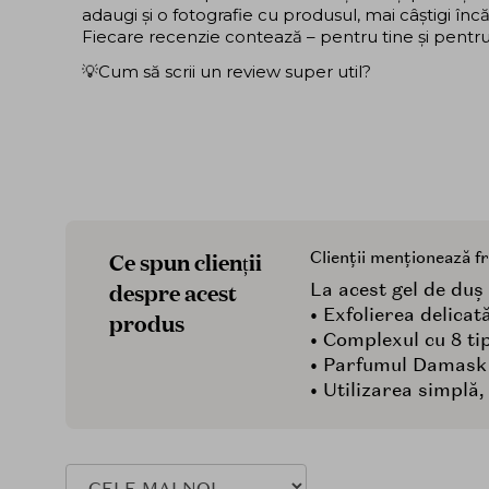
adaugi și o fotografie cu produsul, mai câștigi în
Fiecare recenzie contează – pentru tine și pentru ce
💡Cum să scrii un review super util?
Ce spun clienții
Clienții menționează f
despre acest
La acest gel de duș 
• Exfolierea delica
produs
• Complexul cu 8 ti
• Parfumul Damask R
• Utilizarea simplă