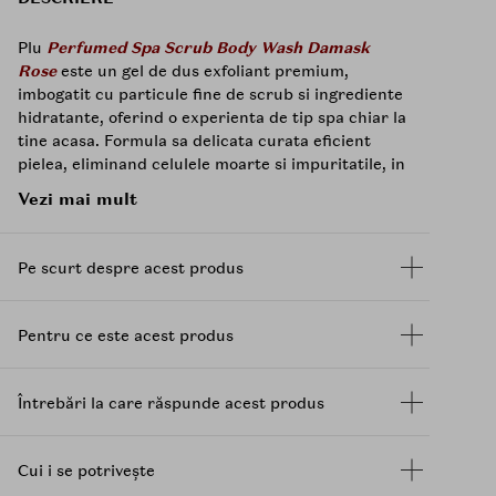
Plu
Perfumed Spa Scrub Body Wash Damask
Rose
este un gel de dus exfoliant premium,
imbogatit cu particule fine de scrub si ingrediente
hidratante, oferind o experienta de tip spa chiar la
tine acasa. Formula sa delicata curata eficient
pielea, eliminand celulele moarte si impuritatile, in
timp ce mentine hidratarea si catifelarea pielii.
Vezi mai mult
Beneficii:
Exfoliere delicata si eficienta â combina
Pe scurt despre acest produs
patru tipuri de particule exfoliante
premium:
sare marina
,
pudra de samburi de
struguri
,
celuloza microcristalina
si
pudra de
Pentru ce este acest produs
coaja de nuca
, ajutand la indepartarea
impuritatilor si a celulelor moarte.
Hidratare intensa â contine un complex de
8
Întrebări la care răspunde acest produs
tipuri de
acid hialuronic
, care mentin pielea
hidratata si catifelata.
Luminozitate si revitalizare â un
complex de
Cui i se potrivește
9 vitamine
(A, B1, B2, B6, B7, B9, B12, K, P)