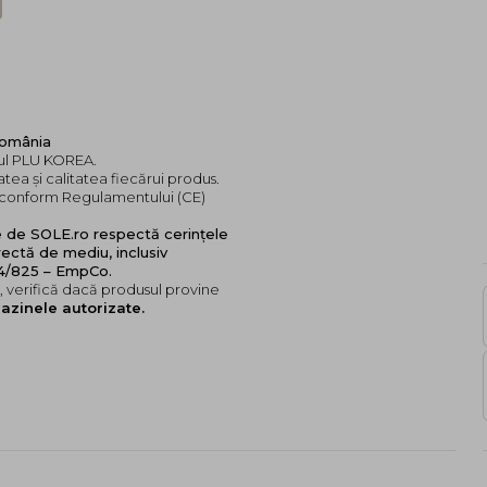
România
dul PLU KOREA.
tea și calitatea fiecărui produs.
e, conform Regulamentului (CE)
e de SOLE.ro respectă cerințele
ectă de mediu, inclusiv
24/825 – EmpCo.
 verifică dacă produsul provine
azinele autorizate.