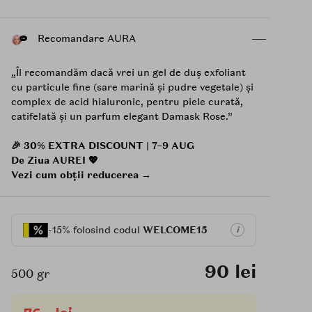
Recomandare AURA
„Îl recomandăm dacă vrei un gel de duș exfoliant
cu particule fine (sare marină și pudre vegetale) și
complex de acid hialuronic, pentru piele curată,
catifelată și un parfum elegant Damask Rose.”
🎉 30% EXTRA DISCOUNT | 7–9 AUG
De Ziua AUREI 💖
Vezi cum obții reducerea →
-15% folosind codul
WELCOME15
i
90 lei
500 gr