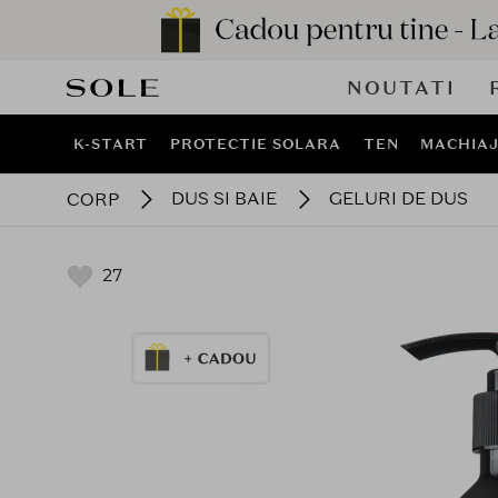
NOUTATI
K-START
PROTECTIE SOLARA
TEN
MACHIA
DUS SI BAIE
GELURI DE DUS
CORP
27