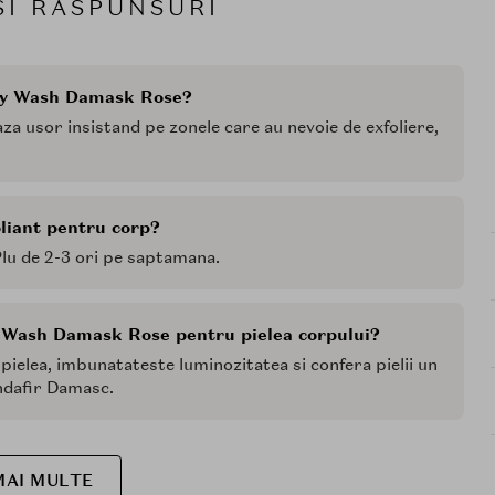
SI RASPUNSURI
dy Wash Damask Rose?
za usor insistand pe zonele care au nevoie de exfoliere,
oliant pentru corp?
Plu de 2-3 ori pe saptamana.
y Wash Damask Rose pentru pielea corpului?
 pielea, imbunatateste luminozitatea si confera pielii un
andafir Damasc.
MAI MULTE