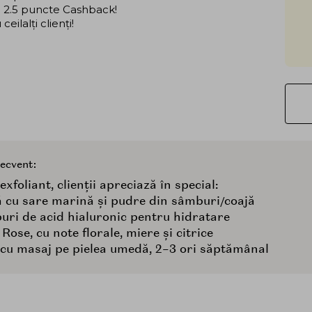
că 2.5 puncte Cashback!
ilalți clienți!
recvent:
exfoliant, clienții apreciază în special:
tă cu sare marină și pudre din sâmburi/coajă
puri de acid hialuronic pentru hidratare
ose, cu note florale, miere și citrice
, cu masaj pe pielea umedă, 2–3 ori săptămânal