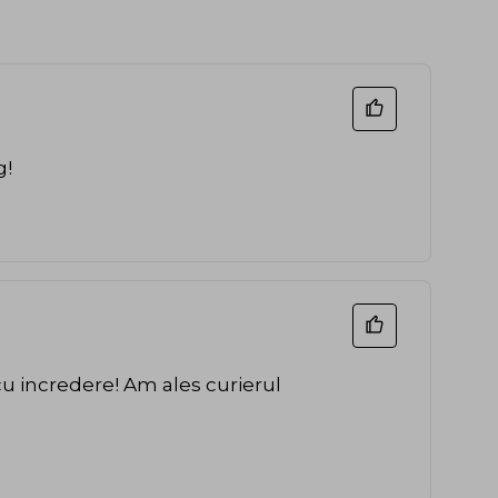
g!
cu incredere! Am ales curierul