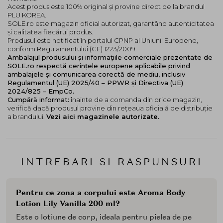
Acest produs este 100% original și provine direct de la brandul
PLU KOREA.
SOLE.ro este magazin oficial autorizat, garantând autenticitatea
și calitatea fiecărui produs.
Produsul este notificat în portalul CPNP al Uniunii Europene,
conform Regulamentului (CE) 1223/2009.
Ambalajul produsului și informațiile comerciale prezentate de
SOLE.ro respectă cerințele europene aplicabile privind
ambalajele și comunicarea corectă de mediu, inclusiv
Regulamentul (UE) 2025/40 – PPWR și Directiva (UE)
2024/825 – EmpCo.
Cumpără informat:
înainte de a comanda din orice magazin,
verifică dacă produsul provine din rețeaua oficială de distribuție
a brandului.
Vezi aici magazinele autorizate.
INTREBARI SI RASPUNSURI
Pentru ce zona a corpului este Aroma Body
Lotion Lily Vanilla 200 ml?
Este o lotiune de corp, ideala pentru pielea de pe