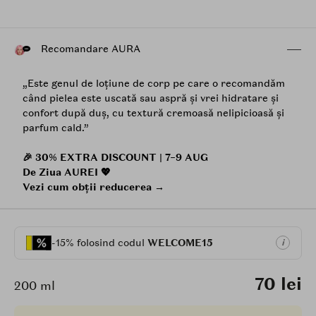
Recomandare AURA
„Este genul de loțiune de corp pe care o recomandăm
când pielea este uscată sau aspră și vrei hidratare și
confort după duș, cu textură cremoasă nelipicioasă și
parfum cald.”
🎉 30% EXTRA DISCOUNT | 7–9 AUG
De Ziua AUREI 💖
Vezi cum obții reducerea →
-15% folosind codul
WELCOME15
i
70 lei
200 ml