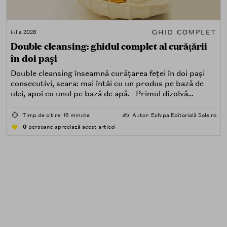
GHID COMPLET
iulie 2026
Double cleansing: ghidul complet al curățării
în doi pași
Double cleansing înseamnă curățarea feței în doi pași
consecutivi, seara: mai întâi cu un produs pe bază de
ulei, apoi cu unul pe bază de apă. Primul dizolvă
impuritățile grase — SPF, machiaj, sebum, particule de
poluare. Al doilea îndepărtează impuritățile solubile în
⏱️
Timp de citire: 16 minute
✍️
Autor: Echipa Editorială Sole.ro
apă — transpirație, praf, reziduuri.
0
persoane apreciază acest articol