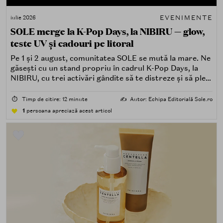
EVENIMENTE
iulie 2026
SOLE merge la K-Pop Days, la NIBIRU — glow,
teste UV și cadouri pe litoral
Pe 1 și 2 august, comunitatea SOLE se mută la mare. Ne
găsești cu un stand propriu în cadrul K-Pop Days, la
NIBIRU, cu trei activări gândite să te distreze și să pleci
acasă cu ceva în plus.
⏱️
Timp de citire: 12 minute
✍️
Autor: Echipa Editorială Sole.ro
1
persoana apreciază acest articol