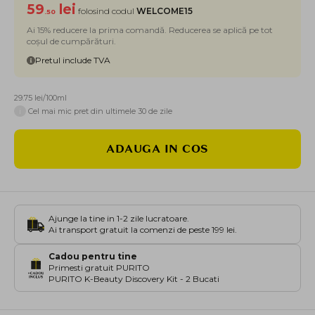
59
lei
folosind codul
WELCOME15
.50
Ai 15% reducere la prima comandă. Reducerea se aplică pe tot
coșul de cumpărături.
Pretul include TVA
29.75 lei/100ml
i
Cel mai mic pret din ultimele 30 de zile
ADAUGA IN COS
Ajunge la tine in 1-2 zile lucratoare.
Ai transport gratuit la comenzi de peste 199 lei.
Cadou pentru tine
Primesti gratuit PURITO
PURITO K-Beauty Discovery Kit - 2 Bucati