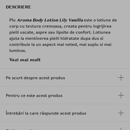
DESCRIERE
Plu
Aroma Body Lotion Lily Vanilla
este o lotiune de
corp cu textura cremoasa, creata pentru ingrijirea
pielii uscate, aspre sau lipsite de confort. Lotiunea
ajuta la mentinerea pielii hidratate dupa dus si
contribuie la un aspect mai neted, mai suplu si mai
luminos.
Vezi mai mult
Formula combina 8 tipuri de
acid hialuronic
, extract de
crin alb si extract de vanilie, pentru a sustine
hidratarea, netezimea si echilibrul natural al pielii.
Pe scurt despre acest produs
Extractul de crin alb sustine confortul pielii si ajuta la
protejarea acesteia de factorii de stres zilnici, in timp
ce extractul de vanilie ofera pielii ingrijire nutritiva.
Pentru ce este acest produs
Cele 8 forme de
acid hialuronic
contribuie la
mentinerea hidratarii in piele, iar pantenolul
completeaza formula cu efect de calmare si confort.
Întrebări la care răspunde acest produs
Textura cremoasa se absoarbe usor, lasa pielea
catifelata si confortabila, fara senzatie lipicioasa sau