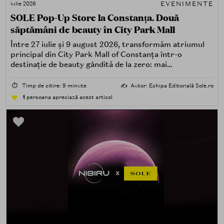
EVENIMENTE
iulie 2026
SOLE Pop-Up Store la Constanța. Două
săptămâni de beauty în City Park Mall
Între 27 iulie și 9 august 2026, transformăm atriumul
principal din City Park Mall of Constanța într-o
destinație de beauty gândită de la zero: mai
spectaculoasă, mai interactivă și mai aproape de felul în
care îți place, de fapt, să descoperi produse — testând,
⏱️
Timp de citire: 9 minute
✍️
Autor: Echipa Editorială Sole.ro
atingând, comparând, întrebând.
1
persoana apreciază acest articol