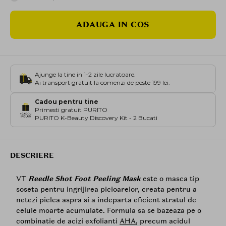
ADAUGA IN COS
Ajunge la tine in 1-2 zile lucratoare.
Ai transport gratuit la comenzi de peste 199 lei.
Cadou pentru tine
Primesti gratuit PURITO
PURITO K-Beauty Discovery Kit - 2 Bucati
DESCRIERE
VT
Reedle Shot Foot Peeling Mask
este o masca tip
soseta pentru ingrijirea picioarelor, creata pentru a
netezi pielea aspra si a indeparta eficient stratul de
celule moarte acumulate. Formula sa se bazeaza pe o
combinatie de acizi exfolianti
AHA
, precum acidul