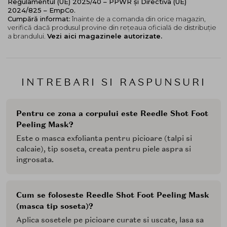
Regulamentul (UE) 2025/40 – PPWR și Directiva (UE)
2024/825 – EmpCo.
Cumpără informat:
înainte de a comanda din orice magazin,
verifică dacă produsul provine din rețeaua oficială de distribuție
a brandului.
Vezi aici magazinele autorizate.
INTREBARI SI RASPUNSURI
Pentru ce zona a corpului este Reedle Shot Foot
Peeling Mask?
Este o masca exfolianta pentru picioare (talpi si
calcaie), tip soseta, creata pentru piele aspra si
ingrosata.
Cum se foloseste Reedle Shot Foot Peeling Mask
(masca tip soseta)?
Aplica sosetele pe picioare curate si uscate, lasa sa