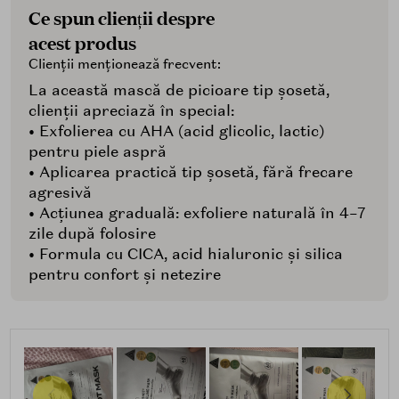
Ce spun clienții despre
acest produs
Clienții menționează frecvent:
La această mască de picioare tip șosetă,
clienții apreciază în special:
• Exfolierea cu AHA (acid glicolic, lactic)
pentru piele aspră
• Aplicarea practică tip șosetă, fără frecare
agresivă
• Acțiunea graduală: exfoliere naturală în 4–7
zile după folosire
• Formula cu CICA, acid hialuronic și silica
pentru confort și netezire