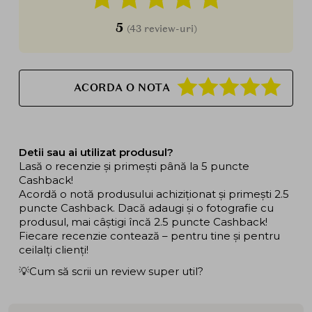
5
(43 review-uri)
ACORDA O NOTA
Detii sau ai utilizat produsul?
Lasă o recenzie și primești până la 5 puncte
Cashback!
Acordă o notă produsului achiziționat și primești 2.5
puncte Cashback. Dacă adaugi și o fotografie cu
produsul, mai câștigi încă 2.5 puncte Cashback!
Fiecare recenzie contează – pentru tine și pentru
ceilalți clienți!
💡Cum să scrii un review super util?