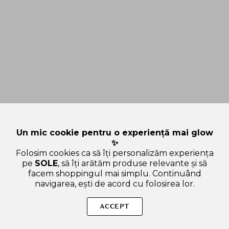
Un mic cookie pentru o experiență mai glow
✨
Folosim cookies ca să îți personalizăm experiența
pe
SOLE
, să îți arătăm produse relevante și să
facem shoppingul mai simplu. Continuând
navigarea, ești de acord cu folosirea lor.
Sperăm că ți-am răspuns la toate întrebările despre VT
COSMETICS Reedle Shot Foot Peeling Mask - masca de
ACCEPT
picioare tip soseta formulata cu acid glicolic si acid lactic, care
contribuie la indepartarea stratului de celule moarte