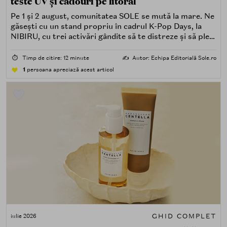
teste UV și cadouri pe litoral
Pe 1 și 2 august, comunitatea SOLE se mută la mare. Ne
găsești cu un stand propriu în cadrul K-Pop Days, la
NIBIRU, cu trei activări gândite să te distreze și să pleci
acasă cu ceva în plus.
⏱️
Timp de citire: 12 minute
✍️
Autor: Echipa Editorială Sole.ro
1
persoana apreciază acest articol
GHID COMPLET
iulie 2026