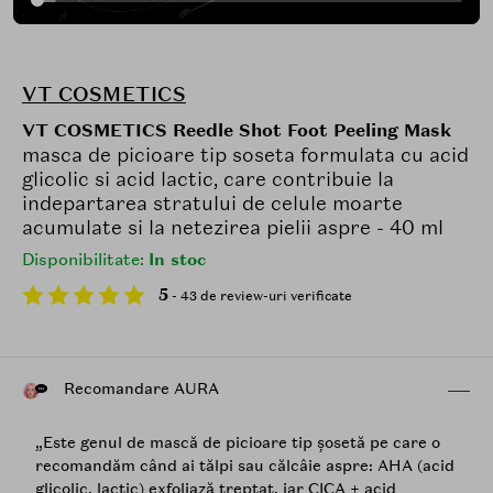
VT COSMETICS
VT COSMETICS Reedle Shot Foot Peeling Mask
masca de picioare tip soseta formulata cu acid
glicolic si acid lactic, care contribuie la
indepartarea stratului de celule moarte
acumulate si la netezirea pielii aspre - 40 ml
Disponibilitate:
In stoc
5
- 43 de review-uri verificate
Recomandare AURA
„Este genul de mască de picioare tip șosetă pe care o
recomandăm când ai tălpi sau călcâie aspre: AHA (acid
glicolic, lactic) exfoliază treptat, iar CICA + acid