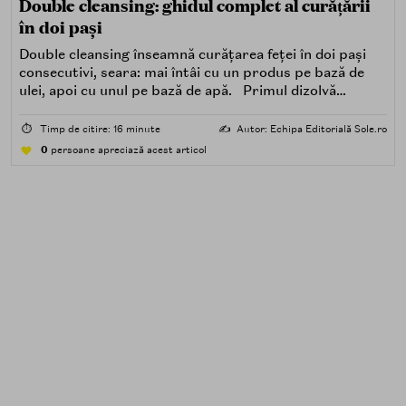
Double cleansing: ghidul complet al curățării
în doi pași
Double cleansing înseamnă curățarea feței în doi pași
consecutivi, seara: mai întâi cu un produs pe bază de
ulei, apoi cu unul pe bază de apă. Primul dizolvă
impuritățile grase — SPF, machiaj, sebum, particule de
poluare. Al doilea îndepărtează impuritățile solubile în
⏱️
Timp de citire: 16 minute
✍️
Autor: Echipa Editorială Sole.ro
apă — transpirație, praf, reziduuri.
0
persoane apreciază acest articol