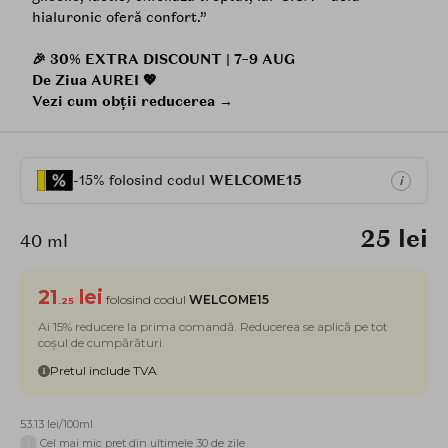
hialuronic oferă confort.”
🎉 30% EXTRA DISCOUNT | 7–9 AUG
De Ziua AUREI 💖
Vezi cum obții reducerea →
-15% folosind codul
WELCOME15
i
25 lei
40 ml
21
lei
folosind codul
WELCOME15
.25
Ai 15% reducere la prima comandă. Reducerea se aplică pe tot
coșul de cumpărături.
Pretul include TVA
53.13 lei/100ml
i
Cel mai mic pret din ultimele 30 de zile