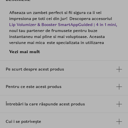
Afiseaza un zambet perfect si fii sigura ca ii vei
impresiona pe toti cei din jur! Descopera accesoriul
Lip Volumizer & Booster SmartAppGuided | 4 in 1 mini,
noul tau partener de frumusete pentru buze
instantaneu mai pline si mai voluptoase. Aceasta
versiune mai mica este specializata in utilizarea
directionata a volumului buzelor.
Vezi mai mult
Lip Volumizer & Booster | 4 in 1 mini include
urmatoarele tehnologii:
Pe scurt despre acest produs
-Scanarea pielii si ghid personal de rutina, bazate pe
tehnologie AI de ultima generatie, te asigura ca obtii
maximum de la dispozitiv.
Pentru ce este acest produs
-Tehnologie naturala de revitalizare a culorii buzelor,
care intensifica si imbunatateste instantaneu culoarea
buzelor.
Întrebări la care răspunde acest produs
-Volumizarea instantanee a buzelor, care actioneaza
asupra zonelor vizate ale buzelor pentru o perioada
mai lunga de timp.
Cui i se potrivește
-Tehnologia Ultra-Volume, care creeaza un vid localizat