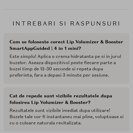
urmatoarele conditii:
Daca suferiti de o tulburare de coagulare, daca aveti
tendinta de sangerare sau dupa administrarea de
INTREBARI SI RASPUNSURI
medicamente anticoagulante (de ex., acid acetil
salicilic), daca suferiti de boli hemoragice (tulburari
congenitale de coagulare a sangelui) si/sau luati
Cum se foloseste corect Lip Volumizer & Booster
medicamente care afecteaza coagularea sangelui, daca
SmartAppGuided | 4 in 1 mini?
suferiti de modificari anormale in zonele faciale sau
Este simplu! Aplica o crema hidratanta pe si in jurul
herpes labial, la scurt timp si in primele saptamani
buzelor. Aseaza dispozitivul peste fiecare parte a
dupa o operatie estetica a buzelor sau injectii la nivelul
buzei timp de 15-30 secunde si repeta dupa
buzelor si cu impuritati tangibile sau zone intarite in
preferinta, fara a depasi 3 minute per sesiune.
mod nefiresc la nivelul buzelor. Consultati un medic
pentru a stabili daca produsul este potrivit pentru
utilizare daca aveti filler sau implanturi pentru buze.
Cat de repede sunt vizibile rezultatele dupa
folosirea Lip Volumizer & Booster?
Rezultatele sunt vizibile imediat dupa utilizare!
Buzele tale vor fi instantaneu mai pline, voluptoase si
cu o culoare naturala revitalizata.