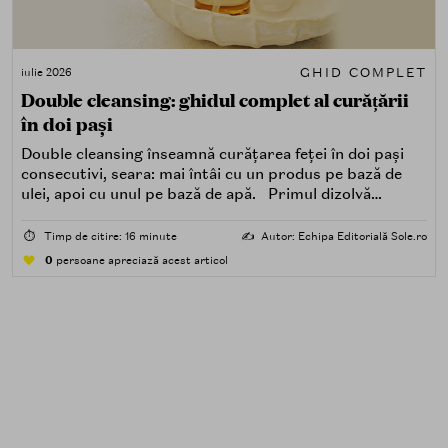
GHID COMPLET
iulie 2026
Double cleansing: ghidul complet al curățării
în doi pași
Double cleansing înseamnă curățarea feței în doi pași
consecutivi, seara: mai întâi cu un produs pe bază de
ulei, apoi cu unul pe bază de apă. Primul dizolvă
impuritățile grase — SPF, machiaj, sebum, particule de
poluare. Al doilea îndepărtează impuritățile solubile în
⏱️
Timp de citire: 16 minute
✍️
Autor: Echipa Editorială Sole.ro
apă — transpirație, praf, reziduuri.
0
persoane apreciază acest articol