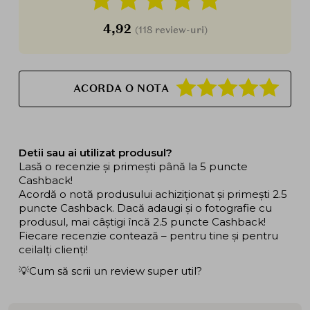
4,92
(118 review-uri)
ACORDA O NOTA
Detii sau ai utilizat produsul?
Lasă o recenzie și primești până la 5 puncte
Cashback!
Acordă o notă produsului achiziționat și primești 2.5
puncte Cashback. Dacă adaugi și o fotografie cu
produsul, mai câștigi încă 2.5 puncte Cashback!
Fiecare recenzie contează – pentru tine și pentru
ceilalți clienți!
💡Cum să scrii un review super util?