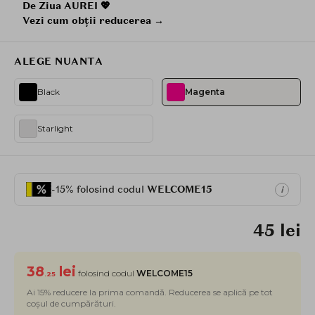
De Ziua AUREI 💖
Vezi cum obții reducerea →
ALEGE NUANTA
Black
Magenta
Starlight
-15% folosind codul
WELCOME15
i
45 lei
38
lei
folosind codul
WELCOME15
.25
Ai 15% reducere la prima comandă. Reducerea se aplică pe tot
coșul de cumpărături.