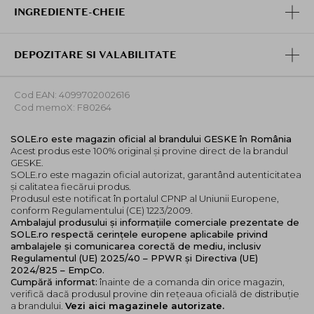
comprimati dispozitivul, asezandu-l etans peste ele.
INGREDIENTE-CHEIE
Eliberati in timp ce inca mentineti dispozitivul in loc
timp de 15 pana la 30 de secunde.
DEPOZITARE SI VALABILITATE
Repetati aceste etape de 15 pana la 30 de secunde
dupa preferinte, dar fara a depasi 3 minute. Asigurati-
va ca repetati aceeasi procedura in partea stanga a
Cod EAN: 4099702002616
Cod memoX: F80264
buzei superioare si pe ambele parti ale buzei
inferioare.
SOLE.ro este magazin oficial al brandului GESKE în România
Clatiti si curatati dispozitivul cu sapun delicat si apa
Acest produs este 100% original și provine direct de la brandul
dupa fiecare utilizare.
GESKE.
SOLE.ro este magazin oficial autorizat, garantând autenticitatea
Atentie!
Acest produs este un dispozitiv
și calitatea fiecărui produs.
multifunctional destinat utilizarii cosmetice pe buze.
Produsul este notificat în portalul CPNP al Uniunii Europene,
conform Regulamentului (CE) 1223/2009.
Este sigur pentru a fi
Ambalajul produsului și informațiile comerciale prezentate de
utilizat de pana la 2 ori pe zi, nu utilizati cu o frecventa
SOLE.ro respectă cerințele europene aplicabile privind
mai mare.
Pentru siguranta maxima si rezultate ideale,
ambalajele și comunicarea corectă de mediu, inclusiv
urmati intotdeauna rutina dvs. personalizata de
Regulamentul (UE) 2025/40 – PPWR și Directiva (UE)
2024/825 – EmpCo.
ingrijire a pielii, creata prin intermediul aplicatiei
Cumpără informat:
înainte de a comanda din orice magazin,
GESKE.
verifică dacă produsul provine din rețeaua oficială de distribuție
a brandului.
Vezi aici magazinele autorizate.
Produsul nu este potrivit pentru utilizarea in