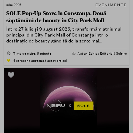
EVENIMENTE
iulie 2026
SOLE Pop-Up Store la Constanța. Două
săptămâni de beauty în City Park Mall
Între 27 iulie și 9 august 2026, transformăm atriumul
principal din City Park Mall of Constanța într-o
destinație de beauty gândită de la zero: mai
spectaculoasă, mai interactivă și mai aproape de felul în
care îți place, de fapt, să descoperi produse — testând,
⏱️
Timp de citire: 9 minute
✍️
Autor: Echipa Editorială Sole.ro
atingând, comparând, întrebând.
1
persoana apreciază acest articol