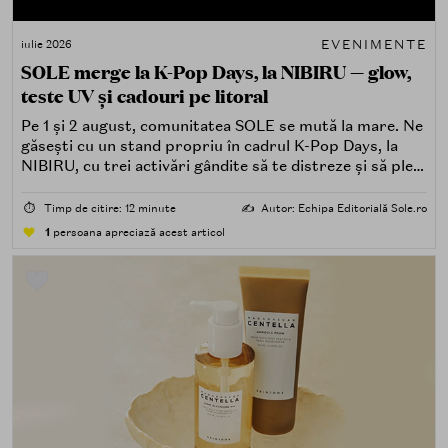
EVENIMENTE
iulie 2026
SOLE merge la K-Pop Days, la NIBIRU — glow,
teste UV și cadouri pe litoral
Pe 1 și 2 august, comunitatea SOLE se mută la mare. Ne
găsești cu un stand propriu în cadrul K-Pop Days, la
NIBIRU, cu trei activări gândite să te distreze și să pleci
acasă cu ceva în plus.
⏱️
Timp de citire: 12 minute
✍️
Autor: Echipa Editorială Sole.ro
1
persoana apreciază acest articol