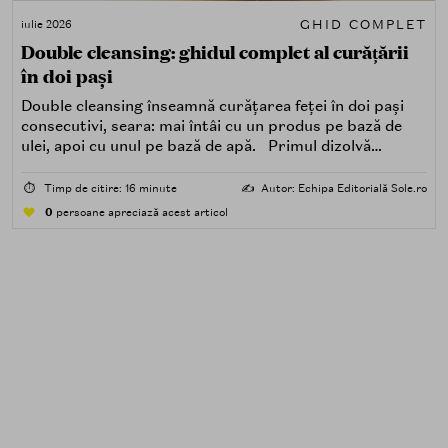
GHID COMPLET
iulie 2026
Double cleansing: ghidul complet al curățării
în doi pași
Double cleansing înseamnă curățarea feței în doi pași
consecutivi, seara: mai întâi cu un produs pe bază de
ulei, apoi cu unul pe bază de apă. Primul dizolvă
impuritățile grase — SPF, machiaj, sebum, particule de
poluare. Al doilea îndepărtează impuritățile solubile în
⏱️
Timp de citire: 16 minute
✍️
Autor: Echipa Editorială Sole.ro
apă — transpirație, praf, reziduuri.
0
persoane apreciază acest articol