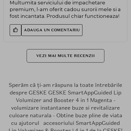
Multumita serviciului de impachetare
premium, l-am oferit cadou surorii mele si a
fost incantata. Produsul chiar functioneaza!
ADAUGA UN COMENTARIU
VEZI MAI MULTE RECENZII
Sperăm că ți-am răspuns la toate întrebările
despre GESKE GESKE SmartAppGuided Lip
Volumizer and Booster 4 in 1 Magenta -
volumizare instantanee buze si revitalizare
culoare naturala - Obtine buze pline de viata
cu ajutorul accesoriului SmartAppGuided
Lip Volumizer & Booster | 4 in 1 de la GESKE!