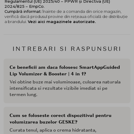
Regulamentul (UE) 2025/40 – PPWR și Directiva (UE)
Beauty Tech App
analizeaza pielea ta si iti recomanda
2024/825 – EmpCo.
Cumpără informat:
înainte de a comanda din orice magazin,
dispozitive perfect adaptate la nevoile acesteia.
verifică dacă produsul provine din rețeaua oficială de distribuție
Stabileste-ti obiectivele pentru piele si parcurge miile
a brandului.
Vezi aici magazinele autorizate.
de sesiuni de instruire cu indrumare video pentru a
profita la maximum de dispozitivul tau. Cu GESKE, te
poti bucura de o experienta unica si de a observa cum
pielea ta se apropie de o perfectiune vizibila.
INTREBARI SI RASPUNSURI
In doar cateva secunde, sesiunea Luscious Lip
Volumizing Session de pe aplicatia GESKE German
Ce beneficii am daca folosesc SmartAppGuided
Beauty Tech App iti va oferi buze mai moi si mai pline,
Lip Volumizer & Booster | 4 in 1?
care iti vor intensifica si revitaliza culoarea naturala a
acestora.
Vei obtine buze mai voluminoase, culoarea naturala
intensificata si rezultate vizibile imediat si pe
Suna incredibil, nu-i asa? Asa spun si zeii modei de la
termen lung.
ELLE Magazine! Acestia au desemnat GESKE drept
inovatia de infrumusetare nr. 1 pentru ELLE.
Mod de utilizare:
Cum se foloseste corect dispozitivul pentru
volumizarea buzelor GESKE?
Pregatire - Incepeti cu tenul curat, fara machiaj.
Aplicati o crema hidratanta pe si in jurul buzelor.
Curata tenul, aplica o crema hidratanta,