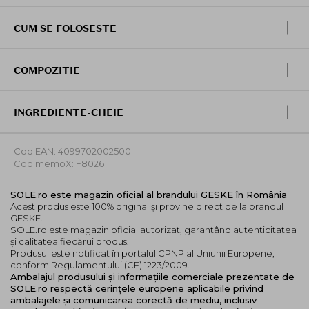
tehnologia AI de ultima generatie din aplicatie pentru a
te asigura ca obtii maximul de la dispozitivul tau.
CUM SE FOLOSESTE
-Tehnologie naturala de revitalizare a culorii buzelor,
care intensifica si imbunatateste instantaneu culoarea
buzelor.
COMPOZITIE
-Volumizare instantanee a buzelor, care iti umple
complet buzele pentru o durata mai lunga.
-Tehnologia Ultra-Volume creeaza un vid localizat
INGREDIENTE-CHEIE
pentru buze tinere si voluptoase.
Combina
Ultra-Volume Technology
cu
Entire Instant
Cod EAN: 4099702002500
Lip Volumizing
, utilizand vidul pentru a crea rezultate
Cod memoX: F80261
instantanee: buze tinere si voluptoase, in timp ce
functia Natural Lip Color Revitalizing va intensifica
SOLE.ro este magazin oficial al brandului GESKE în România
culoarea naturala a buzelor tale, oferindu-le un aspect
Acest produs este 100% original și provine direct de la brandul
GESKE.
mai sanatos si mai natural. Utilizarea zilnica a Lip
SOLE.ro este magazin oficial autorizat, garantând autenticitatea
Volumizer & Booster va duce la imbunatatiri de lunga
și calitatea fiecărui produs.
durata ale volumului si culorii buzelor.
Produsul este notificat în portalul CPNP al Uniunii Europene,
conform Regulamentului (CE) 1223/2009.
Descarca aplicatia!
Ambalajul produsului și informațiile comerciale prezentate de
SOLE.ro respectă cerințele europene aplicabile privind
Bazat pe o tehnologie AI de ultima generatie,
ambalajele și comunicarea corectă de mediu, inclusiv
puternicul algoritm al aplicatiei
GESKE German