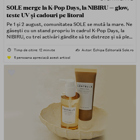
SOLE merge la K-Pop Days, la NIBIRU — glow,
teste UV și cadouri pe litoral
Pe 1 și 2 august, comunitatea SOLE se mută la mare. Ne
găsești cu un stand propriu în cadrul K-Pop Days, la
NIBIRU, cu trei activări gândite să te distreze și să pleci
acasă cu ceva în plus.
⏱️
Timp de citire: 12 minute
✍️
Autor: Echipa Editorială Sole.ro
1
persoana apreciază acest articol