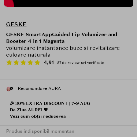
GESKE
GESKE SmartAppGuided Lip Volumizer and
Booster 4 in 1 Magenta
volumizare instantanee buze si revitalizare
culoare naturala
4,91
- 87 de review-uri verificate
Recomandare AURA
🎉 30% EXTRA DISCOUNT | 7–9 AUG
De Ziua AUREI 💖
Vezi cum obții reducerea →
Produs indisponibil momentan