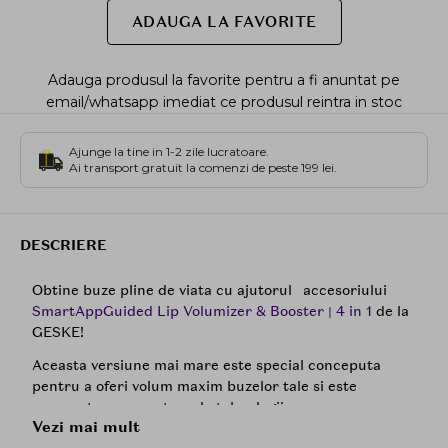
ADAUGA LA FAVORITE
Adauga produsul la favorite pentru a fi anuntat pe
email/whatsapp imediat ce produsul reintra in stoc
Ajunge la tine in 1-2 zile lucratoare.
Ai transport gratuit la comenzi de peste 199 lei.
DESCRIERE
Obtine buze pline de viata cu ajutorul accesoriului
SmartAppGuided Lip Volumizer & Booster | 4 in 1
de la
GESKE!
Aceasta versiune mai mare este special conceputa
pentru a oferi volum maxim buzelor tale si este
prevazuta cu urmatoarele tehnologii:
Vezi mai mult
-Scanarea pielii si ghid personal de rutina bazat pe