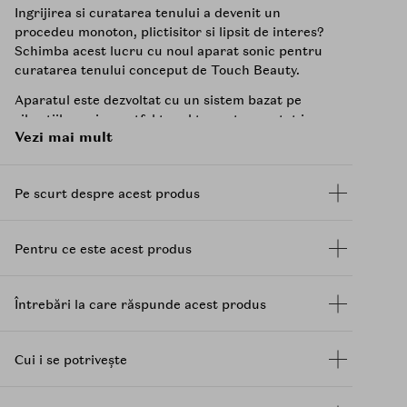
Ingrijirea si curatarea tenului a devenit un
procedeu monoton, plictisitor si lipsit de interes?
Schimba acest lucru cu noul aparat sonic pentru
curatarea tenului conceput de Touch Beauty.
Aparatul este dezvoltat cu un sistem bazat pe
vibratiile sonice, astfel tenul tau este curatat in
Vezi mai mult
profunzime, relaxat si revitalizat, chiar dupa prima
utilizare. Aparatul este creat din silicon, avand
doua suprafete utilizabile.
Pe scurt despre acest produs
Prima suprafata fiind dedicata curatarii tenului,
iar cea de a doua, exfolierii acestuia. Aparatul are
un design special conceput pentru ca acesta sa se
Pentru ce este acest produs
potriveasca perfect in mana ta, confortul tau fiind
asigurat in totalitate.
Întrebări la care răspunde acest produs
In ceea ce priveste incarcarea aparatului, aceasta
se face prin intermediul cablului de incarcare,
durata fiind de doar 2.5 ore, urmand ca mai apoi
Cui i se potrivește
aparatul putand fi utilizat in mod continuu pret de
3 ore.