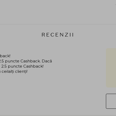
RECENZII
hback!
i 2.5 puncte Cashback. Dacă
că 2.5 puncte Cashback!
ilalți clienți!