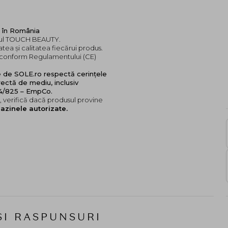
 în România
andul TOUCH BEAUTY.
tea și calitatea fiecărui produs.
e, conform Regulamentului (CE)
e de SOLE.ro respectă cerințele
ectă de mediu, inclusiv
24/825 – EmpCo.
 verifică dacă produsul provine
azinele autorizate.
SI RASPUNSURI