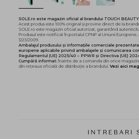
SOLE.ro este magazin oficial al brandului TOUCH BEAUTY
Acest produs este 100% original și provine direct de la br
SOLE.ro este magazin oficial autorizat, garantând autenticita
Produsul este notificat în portalul CPNP al Uniunii Europen
1223/2009.
Ambalajul produsului și informațiile comerciale prezentat
europene aplicabile privind ambalajele și comunicarea cor
Regulamentul (UE) 2025/40 – PPWR și Directiva (UE) 20
Cumpără informat:
înainte de a comanda din orice magazin,
din rețeaua oficială de distribuție a brandului.
Vezi aici mag
INTREBARI 