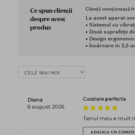
Ce spun clienții
Clienții menționează f
despre acest
La acest aparat soni
• Sistemul cu vibra
produs
• Două suprafețe din
• Design ergonomic,
• Încărcare în 2,5 o
Curatare perfecta
Diana
6 august 2026
Tenul meu e mult ma
ADAUGA UN COMEN