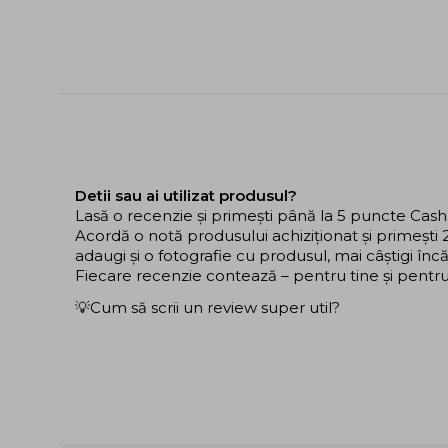
Detii sau ai utilizat produsul?
Lasă o recenzie și primești până la 5 puncte Cas
Acordă o notă produsului achiziționat și primeșt
adaugi și o fotografie cu produsul, mai câștigi în
Fiecare recenzie contează – pentru tine și pentru ce
💡Cum să scrii un review super util?