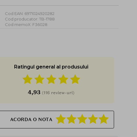
Cod EAN: 6971024920282
Cod producator: TB-1788
Cod memoX: F36028
Ratingul general al produsului
4,93
(116 review-uri)
ACORDA O NOTA