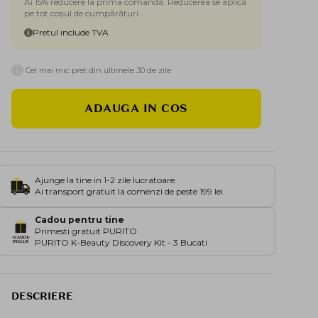
Ai 15% reducere la prima comandă. Reducerea se aplică
pe tot coșul de cumpărături.
Pretul include TVA
i
Cel mai mic pret din ultimele 30 de zile
ADAUGA IN COS
Ajunge la tine in 1-2 zile lucratoare.
Ai transport gratuit la comenzi de peste 199 lei.
Cadou pentru tine
Primesti gratuit PURITO
PURITO K-Beauty Discovery Kit - 3 Bucati
DESCRIERE