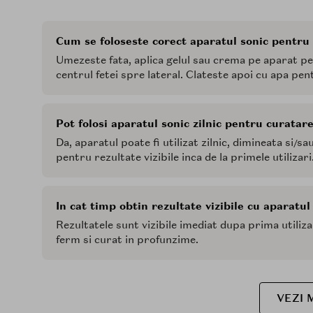
Cum se foloseste corect aparatul sonic pentru
Umezeste fata, aplica gelul sau crema pe aparat p
centrul fetei spre lateral. Clateste apoi cu apa pent
Pot folosi aparatul sonic zilnic pentru curatar
Da, aparatul poate fi utilizat zilnic, dimineata si/s
pentru rezultate vizibile inca de la primele utilizari
In cat timp obtin rezultate vizibile cu aparatu
Rezultatele sunt vizibile imediat dupa prima utiliza
ferm si curat in profunzime.
VEZI 