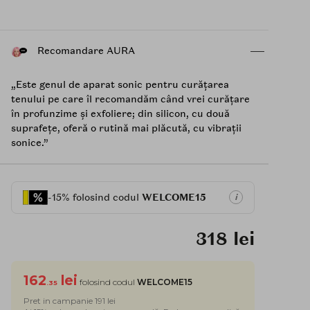
Recomandare AURA
„Este genul de aparat sonic pentru curățarea
tenului pe care îl recomandăm când vrei curățare
în profunzime și exfoliere; din silicon, cu două
suprafețe, oferă o rutină mai plăcută, cu vibrații
sonice.”
-15% folosind codul
WELCOME15
i
318 lei
162
lei
folosind codul
WELCOME15
.35
Pret in campanie 191 lei