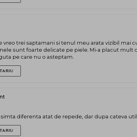
 vreo trei saptamani si tenul meu arata vizibil mai cur
oanele sunt foarte delicate pe piele. Mi-a placut mult 
aguta pe care nu o asteptam.
TARIU
ent
imta diferenta atat de repede, dar dupa cateva utili
TARIU