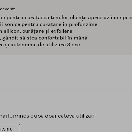
recvent:
c pentru curățarea tenului, clienții apreciază în speci
ții sonice pentru curățare în profunzime
 silicon: curățare și exfoliere
 gândit să stea confortabil în mână
re și autonomie de utilizare 3 ore
i luminos dupa doar cateva utilizari!
TARIU