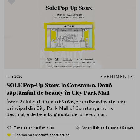
EVENIMENTE
iulie 2026
SOLE Pop-Up Store la Constanța. Două
săptămâni de beauty în City Park Mall
Între 27 iulie și 9 august 2026, transformăm atriumul
principal din City Park Mall of Constanța într-o
destinație de beauty gândită de la zero: mai
spectaculoasă, mai interactivă și mai aproape de felul în
care îți place, de fapt, să descoperi produse — testând,
⏱️
Timp de citire: 9 minute
✍️
Autor: Echipa Editorială Sole.ro
atingând, comparând, întrebând.
1
persoana apreciază acest articol