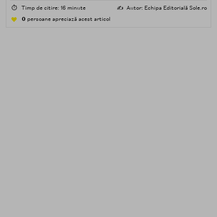
poluare. Al doilea îndepărtează impuritățile solubile în
⏱️
Timp de citire: 16 minute
✍️
Autor: Echipa Editorială Sole.ro
apă — transpirație, praf, reziduuri.
0
persoane apreciază acest articol