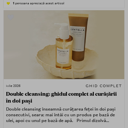
1
persoana apreciază acest articol
GHID COMPLET
iulie 2026
Double cleansing: ghidul complet al curățării
în doi pași
Double cleansing înseamnă curățarea feței în doi pași
consecutivi, seara: mai întâi cu un produs pe bază de
ulei, apoi cu unul pe bază de apă. Primul dizolvă
impuritățile grase — SPF, machiaj, sebum, particule de