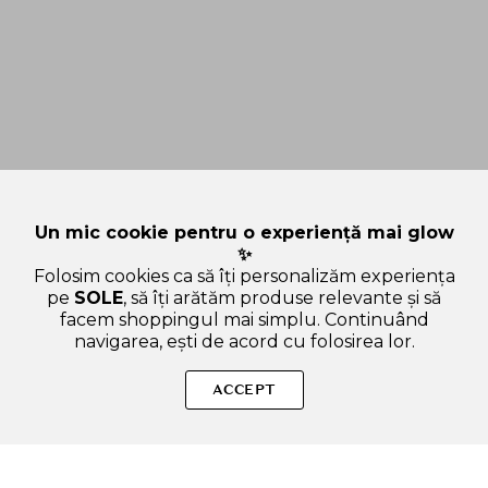
Un mic cookie pentru o experiență mai glow
✨
Folosim cookies ca să îți personalizăm experiența
pe
SOLE
, să îți arătăm produse relevante și să
facem shoppingul mai simplu. Continuând
navigarea, ești de acord cu folosirea lor.
Sperăm că ți-am răspuns la toate întrebările despre Omnia
Pensula pentru buze, din par natural. Dacă ai și alte curiozități,
ACCEPT
nu ezita să ne scrii!
ADAUGA IN COS