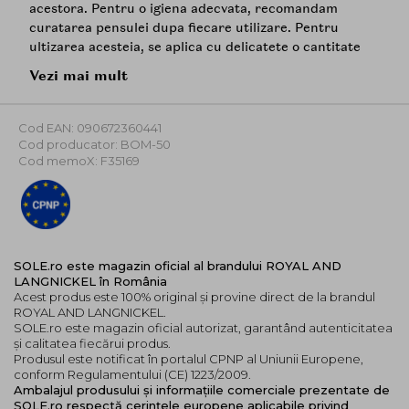
acestora. Pentru o igiena adecvata, recomandam
curatarea pensulei dupa fiecare utilizare. Pentru
ultizarea acesteia, se aplica cu delicatete o cantitate
mica de ruj sau luciu de buze, iar pentru definirea liniei
Vezi mai mult
buzelor, se foloseste varful pensulei. Totodata, pentru
un efect de buze voluminoase se poate o cantitate mica
de luciu in centrul buzelor.
Cod EAN: 090672360441
Cod producator: BOM-50
Gama OMNIA reprezinta urmatoarea generatie de
Cod memoX: F35169
pensule de machiaj de lux, fiind gama preferata a
make-up artistilor de renume din intreaga lume.
Aceste accesorii au fost confectionate manual, din par
natural, fiind folosite materiale de o calitate superioara
pentru a obtine cele mai bune produse necesare in
SOLE.ro este magazin oficial al brandului ROYAL AND
arta machiajului.
LANGNICKEL în România
Acest produs este 100% original și provine direct de la brandul
ROYAL AND LANGNICKEL.
SOLE.ro este magazin oficial autorizat, garantând autenticitatea
și calitatea fiecărui produs.
Produsul este notificat în portalul CPNP al Uniunii Europene,
conform Regulamentului (CE) 1223/2009.
Ambalajul produsului și informațiile comerciale prezentate de
SOLE.ro respectă cerințele europene aplicabile privind