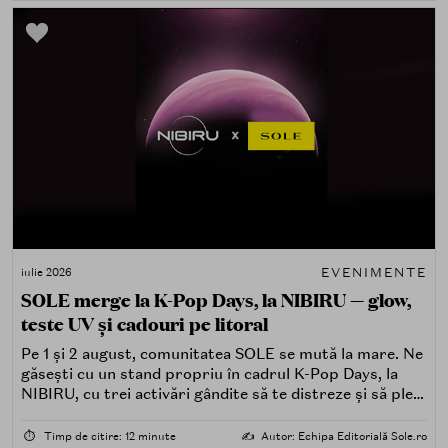
EVENIMENTE
iulie 2026
SOLE merge la K-Pop Days, la NIBIRU — glow,
teste UV și cadouri pe litoral
Pe 1 și 2 august, comunitatea SOLE se mută la mare. Ne
găsești cu un stand propriu în cadrul K-Pop Days, la
NIBIRU, cu trei activări gândite să te distreze și să pleci
acasă cu ceva în plus.
⏱️
Timp de citire: 12 minute
✍️
Autor: Echipa Editorială Sole.ro